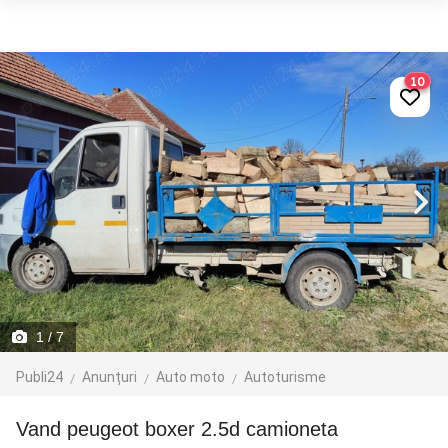
10
1
/ 7
Publi24
Anunțuri
Auto moto
Autoturisme
vand peugeot boxer 2.5d camioneta