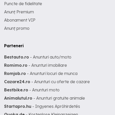
Puncte de fidelitate
Anunț Premium
Abonament VIP
Anunț promo
Parteneri
Bestauto.ro
- Anunturi auto/moto
Romimo.ro
- Anunturi imobiliare
Romjob.ro
- Anunturi locuri de munca
Cazare24.ro
- Anunturi cu oferte de cazare
Bestbike.ro
- Anunturi moto
Animalutul.ro
- Anunturi gratuite animale
Startapro.hu
- Ingyenes Apróhirdetés
Quoka.de
- Kostenlose Kleinanzeigen