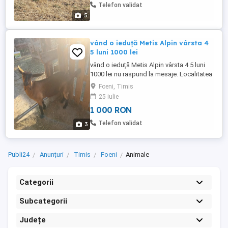
Telefon validat
5
vând o ieduță Metis Alpin vârsta 4
5 luni 1000 lei
vând o ieduță Metis Alpin vârsta 4 5 luni
1000 lei nu raspund la mesaje. Localitatea
Foeni.
Foeni, Timis
25 iulie
1 000 RON
Telefon validat
3
Publi24
Anunțuri
Timis
Foeni
Animale
Categorii
Subcategorii
Județe