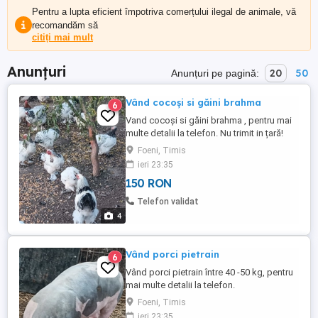
Pentru a lupta eficient împotriva comerțului ilegal de animale, vă
recomandăm să
citiți mai mult
Anunțuri
20
50
Anunțuri pe pagină:
Vând cocoși si găini brahma
6
Vand cocoși si găini brahma , pentru mai
multe detalii la telefon. Nu trimit in țară!
Foeni, Timis
ieri 23:35
150 RON
Telefon validat
4
Vând porci pietrain
6
Vând porci pietrain între 40 -50 kg, pentru
mai multe detalii la telefon.
Foeni, Timis
ieri 23:35