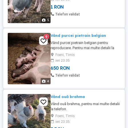
1 RON
Telefon validat
5
Vând purcei pietrain belgian
9
Vând purcei pietrain belgian pentru
reproducere. Pentru mai multe detalii la
telefon, nu sunați inutil. Preț: 650 ron buc
Foeni, Timis
ieri 23:35
650 RON
Telefon validat
4
Vând ouă brahma
Vând ouă brahma, pentru mai multe detalii
la telefon.
Foeni, Timis
ieri 23:35