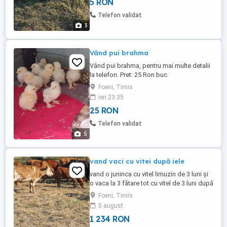
5 RON
Telefon validat
3
Vând pui brahma
Vând pui brahma, pentru mai multe detalii
la telefon. Pret: 25 Ron buc
Foeni, Timis
ieri 23:35
25 RON
Telefon validat
5
vand vaci cu vitei după iele
vand o juninca cu vitel limuzin de 3 luni și
o vaca la 3 fătare tot cu vitel de 3 luni după
ia sunt băltate acte tot la iele
Foeni, Timis
5 august
1 234 RON