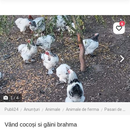
6
1
/ 4
Publi24
Anunțuri
Animale
Animale de ferma
Pasari de ferma
Vând cocoși si găini brahma