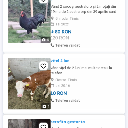
Vând 2 cocoși australorp și 2 moțați din
19 martie,2 australorp din 39 aprilie sunt
foarte frumoși și bine îngrijiți preț între 80 -
Ghiroda, Timis
120 lei telefon
azi 20:21
80 RON
120 RON
5
Telefon validat
vitel 2 luni
vând vițel de 2 luni mai multe detalii la
telefon
Ficatar, Timis
azi 20:16
10 RON
Telefon validat
3
scrofita gestanta