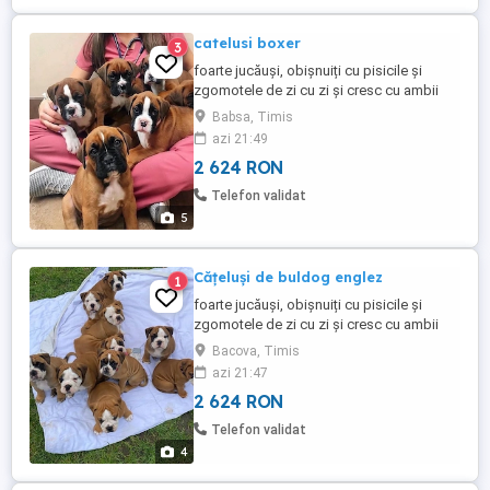
catelusi boxer
3
foarte jucăuși, obișnuiți cu pisicile și
zgomotele de zi cu zi și cresc cu ambii
părinți. Ambii părinți pot fi văzuți la fața
Babsa, Timis
locului. Câinii noștri locuiesc la țară, într-o
azi 21:49
casă cu grădină împrejmuită, la care au
2 624 RON
acces și cățeii. De asemenea, sunt
obișnuiți cu o saltea de dresaj pentru căței
Telefon validat
în casă. ...
5
Cățeluși de buldog englez
1
foarte jucăuși, obișnuiți cu pisicile și
zgomotele de zi cu zi și cresc cu ambii
părinți. Ambii părinți pot fi văzuți la fața
Bacova, Timis
locului. Câinii noștri locuiesc la țară, într-o
azi 21:47
casă cu grădină împrejmuită, la care au
2 624 RON
acces și cățeii. De asemenea, sunt
obișnuiți cu o saltea de dresaj pentru căței
Telefon validat
în casă. ...
4