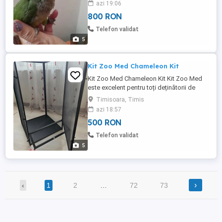
azi 19:06
800 RON
Telefon validat
5
Kit Zoo Med Chameleon Kit
Kit Zoo Med Chameleon Kit Kit Zoo Med
este excelent pentru toți deținătorii de
cameleoni. Terariu are dimensiunile 41x76
Timisoara, Timis
cm. Setul de iluminat cu becuri incluse (se
azi 18:57
poate vedea poză, cu cutia de la becuri).
500 RON
Termometru digital pe baterie. Terariu în
stare foarte bună, dar sita are defecte mici
Telefon validat
(se pot ...
5
›
‹
1
2
…
72
73