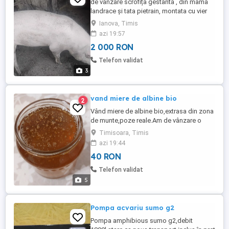
de vânzare scrofița gestanta , din mama
landrace și tata pietrain, montata cu vier
pietrain
Ianova, Timis
azi 19:57
2 000 RON
Telefon validat
3
vand miere de albine bio
2
Vând miere de albine bio,extrasa din zona
de munte,poze reale.Am de vânzare o
cantitate de vreo 40-50kg,stupii ii avem
Timisoara, Timis
pentru consum propriu,dar pentru ca anul
azi 19:44
acesta recolta a fost bogata punem și
40 RON
câteva kg la vânzare pentru doritorii de
miere adevărată.Accept orice test pentru
Telefon validat
cine dorește sa se convingă ...
5
Pompa acvariu sumo g2
Pompa amphibious sumo g2,debit