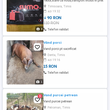
1800l,stare ca noua,transport inclus în pret
Timisoara, Timis
azi 19:32
90 RON
110 RON
3
Telefon validat
Vând porci
Vand porci pt sacrificat
Denta, Timis
azi 19:16
15 RON
Telefon validat
1
Vand purcei petrean
3
Vand purcei petrean
Petroman, Timis