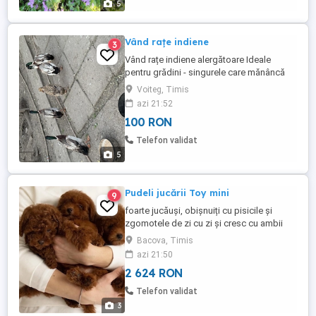
5
Vând rațe indiene
3
Vând rațe indiene alergătoare Ideale
pentru grădini - singurele care mănâncă
melcii limacsi - fără cochilie Femele și
Voiteg, Timis
masculi - contact Lili - Alte detalii Google :
azi 21:52
Rațele Alergătoare Indiene sunt păsări
100 RON
extrem de active, recunoscute pentru
postura lor verticală (ca o sticlă) și
Telefon validat
eficiența în combaterea ...
5
Pudeli jucării Toy mini
9
foarte jucăuși, obișnuiți cu pisicile și
zgomotele de zi cu zi și cresc cu ambii
părinți. Ambii părinți pot fi văzuți la fața
Bacova, Timis
locului. Câinii noștri locuiesc la țară, într-o
azi 21:50
casă cu grădină împrejmuită, la care au
2 624 RON
acces și cățeii. De asemenea, sunt
obișnuiți cu o saltea de dresaj pentru căței
Telefon validat
în casă. ...
3