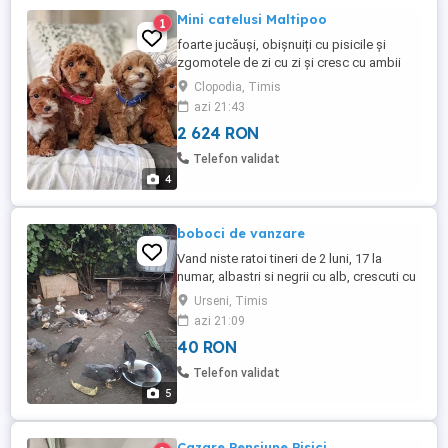
Mini catelusi Maltipoo
1
foarte jucăuși, obișnuiți cu pisicile și
zgomotele de zi cu zi și cresc cu ambii
părinți. Ambii părinți pot fi văzuți la fața
Clopodia, Timis
locului. Câinii noștri locuiesc la țară, într-o
azi 21:43
casă cu grădină împrejmuită, la care au
2 624 RON
acces și cățeii. De asemenea, sunt
obișnuiți cu o saltea de dresaj pentru căței
Telefon validat
în casă. ...
4
boboci de vanzare
Vand niste ratoi tineri de 2 luni, 17 la
numar, albastri si negrii cu alb, crescuti cu
cereale, furaj si iarba. Pentru mai multe
Urseni, Timis
detalii la telefon.
azi 21:09
40 RON
Telefon validat
5
Cazare Pensiune Pisici