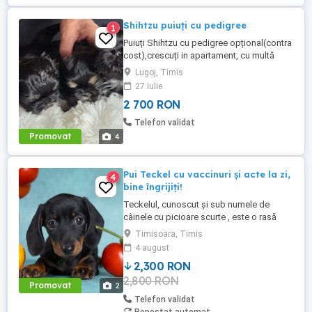
Shihtzu puiuți cu pedigree
1
Puiuți Shihtzu cu pedigree opțional(contra
cost),crescuți in apartament, cu multă
dragoste,sunt obișnuiți cu oamenii sunt
Lugoj, Timis
educația la pled,deținem ambii părinți cu
27 iulie
pedigree amândoi. Dorim părinți
2 700 RON
responsabili,prețul e negociabil
Telefon validat
Promovat
4
Pui Teckel cu vaccinuri și acte la zi,
4
bine îngrijiți!
Teckelul, cunoscut și sub numele de
câinele cu picioare scurte , este o rasă
plină de personalitate, îndrăgită pentru
Timisoara, Timis
curajul, inteligența și atașamentul său față
4 august
de familie. Acești câini sunt extrem de
2,300 RON
versatili: deși de talie mică, au un spirit
2,800 RON
jucăuș și curajos, fiind totodată
Promovat
2
companioni minunați ...
Telefon validat