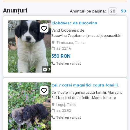
Anunțuri
20
50
Anunțuri pe pagină:
Ciobănesc de Bucovina
Vând Ciobănesc de
Bucovina,7saptamani,mascul,deparazitări
2,vaccin1 Dețin ambii părinți,preț 350 euro
Timisoara, Timis
negociabil.
azi 22:16
350 RON
Telefon validat
3
Cei 7 catei magnifici cauta familii.
Cei 7 catei magnifici cauta familii. Mai sunt
6: 4 baieti si doua fetite. Mama lor este
mix de ciobanesc corb (dimensiune
Lugoj, Timis
medie, 15-20 kg). Este foarte loiala. Vine
azi 22:02
dupa copii si ii asteapta la scoala daca
Telefon validat
este lasata. Merge la magazin si asteapta
in fata magazinului pana iesim. Merge cu
copiii cu bicicleta ...