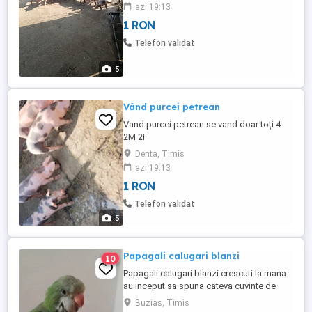
azi 19:13
1 RON
Telefon validat
5
Vând purcei petrean
Vand purcei petrean se vand doar toți 4
2M 2F
Denta, Timis
azi 19:13
1 RON
Telefon validat
5
Papagali calugari blanzi
10
Papagali calugari blanzi crescuti la mana
au inceput sa spuna cateva cuvinte de
vanzare Bizias tel pretul in functie de
Buzias, Timis
varsta si culoare