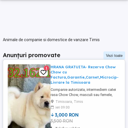
Animale de companie si domestice de vanzare Timis
Anunțuri promovate
Vezi toate
HRANA GRATUITA- Rezerva Chow
1
Chow cu
Factura,Garantie,Carnet,Microcip-
Livrare la Timisoara
Companie autorizata, intermediem catei
rasa Chow Chow, masculi sau femele,
incepand cu varsta de 2 luni. Colaboram
Timisoara, Timis
cu crescători iubitori, dedicați bunăstării
ieri 09:00
puilor lor,care doresc să le ofere cel mai
3,000 RON
bun început. Inspectăm fiecare catelus și
3,500 RON
ne asigurăm că sunt respectate bunele
practici de reproducere. ...