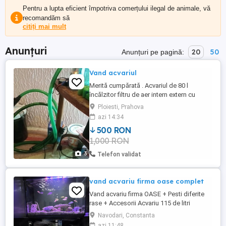
Pentru a lupta eficient împotriva comerțului ilegal de animale, vă
recomandăm să
citiți mai mult
Anunțuri
20
50
Anunțuri pe pagină:
Vand acvariul
Merită cumpărată . Acvariul de 80 l
încălzitor filtru de aer intern extern cu
decoruri .
Ploiesti, Prahova
azi 14:34
500 RON
1,000 RON
3
Telefon validat
vand acvariu firma oase complet
Vand acvariu firma OASE + Pesti diferite
rase + Accesorii Acvariu 115 de litri
(grosime sticla 6mm) Filtru extern jbl profi
Navodari, Constanta
e902 2 x Lampi LED programabile rgb
azi 11:48