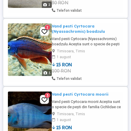
30 RON
dimensiunea peștilor.: - 2-3 cm - 15 lei buc
2
- 3-4 ...
Telefon validat
Vand pesti Cyrtocara
2
(Nyassachromis) boadzulu
Vand pesti Cyrtocara (Nyassachromis)
boadzulu Aceștia sunt o specie de pești
din familia Cichlidae ce au habitatul în
Timisoara, Timis
Lacul Malawi. Specie puțin agresivă, ușor
1 august
de crescut în acvarii fiind compatibila cu
15 RON
alte specii de cichlidae. Preturile sunt în
100 RON
funcție de dimensiunea peștilor.: - 2-3 cm -
3
15 lei ...
Telefon validat
Vand pesti Cyrtocara moorii
3
Vand pesti Cyrtocara moorii Aceștia sunt
o specie de pești din familia Cichlidae ce
au habitatul în Lacul Malawi. Specie puțin
Timisoara, Timis
agresivă, ușor de crescut în acvarii fiind
1 august
compatibila cu alte specii de cichlidae.
15 RON
Preturile sunt în funcție de dimensiunea