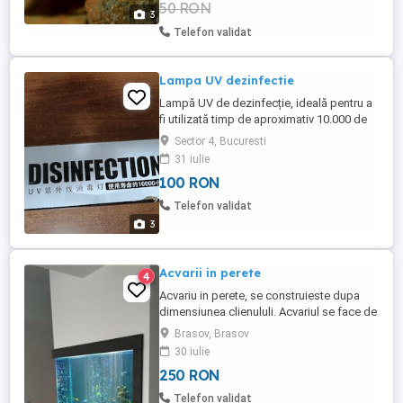
50 RON
funcție de dimensiunea peștilor.: - 2-3 cm -
3
15 ...
Telefon validat
Lampa UV dezinfectie
Lampă UV de dezinfecție, ideală pentru a
fi utilizată timp de aproximativ 10.000 de
ore. Aceasta poate fi folosită pentru a
Sector 4, Bucuresti
dezinfecta și steriliza diverse
31 iulie
suprafețe.Alimentare USB 5 V 2A
100 RON
Telefon validat
3
Acvarii in perete
4
Acvariu in perete, se construieste dupa
dimensiunea clienululi. Acvariul se face de
la A la Z (acvariu, nisip, sisteme de filtrare,
Brasov, Brasov
sistem de iluminat automat, hranitor
30 iulie
automat pentru pesti,pesti, etc). Toata
250 RON
aparatura cu care se echipeaza acvariul
este de cea mai buna calitate si ajuta la
Telefon validat