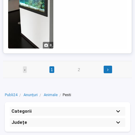
functionarea ...
8
›
‹
1
2
Publi24
Anunțuri
Animale
Pesti
Categorii
Județe