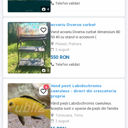
Red Empress 1M 9 cm 50 lei buc
Telefon validat
Caeruleus 1M 7-12 cm 50 ...
4
acvariu Diversa curbat
Vand acvariu Diversa curbat dimensiuni 80
50 40 cu stand si accesorii (
incalzitor,filtru,lumina,pompa aer,
Ploiesti, Prahova
alimentator automat). Ridicare personală
2 august
din Ploiești.
550 RON
Telefon validat
5
Vand pesti Labidochromis
6
caeruleus - direct din crescatoria
proprie
Vând pești Labidochromis caeruleus.
Aceștia sunt o specie de pești din familia
Cichlidae ce au habitatul în Lacul Malawi.
Timisoara, Timis
Specie puțin agresivă, ușor de crescut în
2 august
acvarii fiind compatibila cu alte specii de