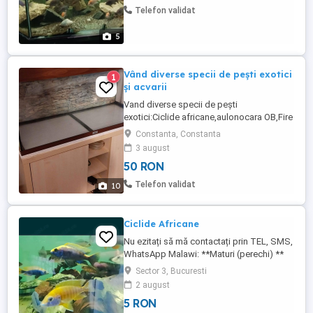
Telefon validat
5
Vând diverse specii de pești exotici
1
și acvarii
Vand diverse specii de pești
exotici:Ciclide africane,aulonocara OB,Fire
fish,ciclide americane,carasi
Constanta, Constanta
aurii,ancistrusi normali si voalati pui și
3 august
maturi plecostomusi,gibicepsi 37
50 RON
cm,guppy,xifo simplu,Simpson și
extavoalati,molly negri normali ,lira si
Telefon validat
10
super voalati, moli galbeni,velifera,gurami
albi ...
Ciclide Africane
Nu ezitați să mă contactați prin TEL, SMS,
WhatsApp Malawi: **Maturi (perechi) **
Esthera Ob 10-12 cm 60 lei buc Borley
Sector 3, Bucuresti
Katango 1M 14 cm 80 lei Esthera Blue 10
2 august
cm 50 lei buc Elongatus 10cm 50 lei buc
5 RON
Firefish 2M 10cm 50 lei buc Protomelasu