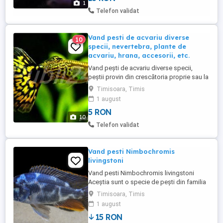
1
mbuna și populează malurile stâncoase
Telefon validat
ale lacului. ...
Vand pesti de acvariu diverse
10
specii, nevertebra, plante de
acvariu, hrana, accesorii, etc.
Vand pești de acvariu diverse specii,
peștii provin din crescătoria proprie sau la
comanda de la diverse crescătorii din țară
Timisoara, Timis
și străinătate. Preturile începând de la 5lei,
1 august
sunt în funcție de specie și dimensiunea
5 RON
peștilor. Se livrează decât în Timișoara și
10
localitățile învecinate sau se poate ridica
Telefon validat
...
Vand pesti Nimbochromis
livingstoni
Vand pesti Nimbochromis livingstoni
Aceștia sunt o specie de pești din familia
Cichlidae ce au habitatul în Lacul Malawi.
Timisoara, Timis
Specie puțin agresivă, ușor de crescut în
1 august
acvarii fiind compatibila cu alte specii de
15 RON
cichlidae. Preturile sunt în funcție de