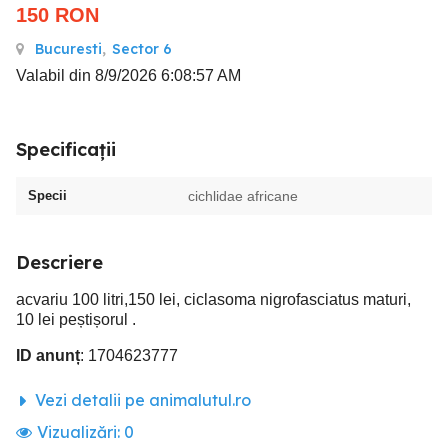
150
RON
Bucuresti
,
Sector 6
Valabil din 8/9/2026 6:08:57 AM
Specificații
Specii
cichlidae africane
Descriere
acvariu 100 litri,150 lei, ciclasoma nigrofasciatus maturi,
10 lei peștișorul .
ID anunț
: 1704623777
Vezi detalii pe animalutul.ro
Vizualizări:
0