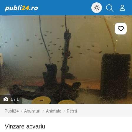
publi
24
.ro
1
/ 1
Publi24
Anunțuri
Animale
Pesti
vinzare acvariu