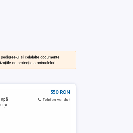
, pedigree-ul și celalalte documente
zațiile de protecție a animalelor!
350 RON
l apă
Telefon validat
u și