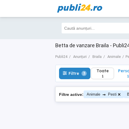
publi
24
.ro
Toate
Perso
Filtre
3
1
1
Betta de vanzare Braila - Publi24
Publi24
Anunțuri
Braila
Animale
Pe
Toate
Pers
Filtre
3
1
1
→
Filtre active:
Animale
Pesti
B