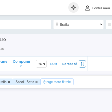
ane
Companii
RON
EUR
Sortează
Contul meu
0
.ro
sti
oane
Companii
RON
EUR
Sortează
0
raila
Specii: Betta
Șterge toate filtrele