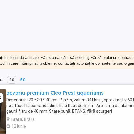
erțului ilegal de animale, vă recomandăm să
solicitați vânzătorului un contract
cazul in care întâmpinați probleme, contactați autoritățile competente sau organi
nă:
20
50
acvariu premium Cleo Prest aquariums
Dimensiuni 70 * 30 * 40 cm l * a * h, volum 84 l brut, aproximativ 60 
net, făcut la comandă din sticlă float de 6 mm. Are ramă de alumini
gaură filtru de 40 mm. Stare bună, ETANS, fără scurgeri.
Braila, Braila
12 iunie