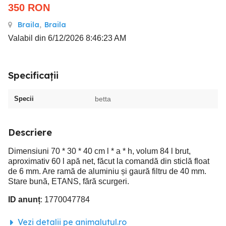
350
RON
Braila
,
Braila
Valabil din 6/12/2026 8:46:23 AM
Specificații
Specii
betta
Descriere
Dimensiuni 70 * 30 * 40 cm l * a * h, volum 84 l brut,
aproximativ 60 l apă net, făcut la comandă din sticlă float
de 6 mm. Are ramă de aluminiu și gaură filtru de 40 mm.
Stare bună, ETANS, fără scurgeri.
ID anunț
: 1770047784
Vezi detalii pe animalutul.ro