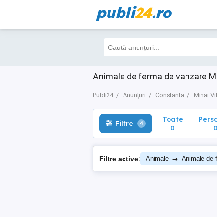
publi
24
.ro
Toate
Perso
Filtre
4
0
0
Animale de ferma de vanzare Mi
Publi24
Anunțuri
Constanta
Mihai Vi
Toate
Pers
Filtre
4
0
→
Filtre active:
Animale
Animale de 