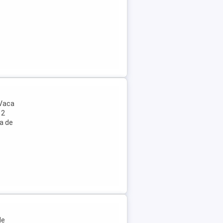
 Vaca
 2
na de
de