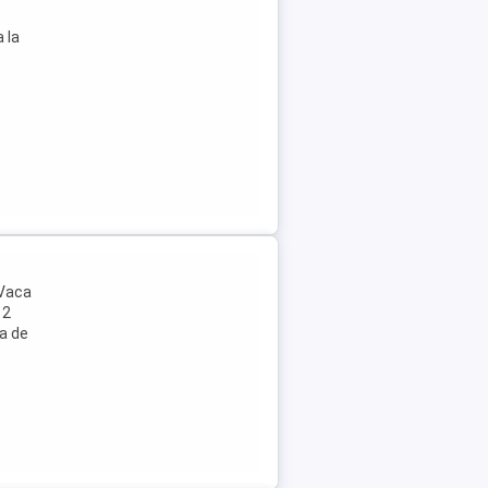
 la
 Vaca
 2
na de