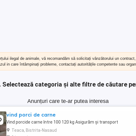
erțului ilegal de animale, vă recomandăm să
solicitați vânzătorului un contract
cazul in care întâmpinați probleme, contactați autoritățile competente sau organi
.
Selectează categoria și alte filtre de căutare pe
Anunțuri care te-ar putea interesa
vind porci de carne
Vind porcide carne între 100 120 kg Asigurăm și transport
Teaca, Bistrita-Nasaud