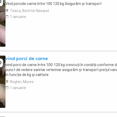
Vind porcide carne între 100 120 kg Asigurăm și transport
Teaca, Bistrita-Nasaud
1 ianuarie
vind porci de carne
vind porci de carne între 100-120 kg crescuți în condiții conforme d
punct de vedere sanitar veterinar asigurăm și transport prețul var
în funcție de kg și calitate
Reghin, Mures
1 ianuarie