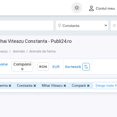
ane
Companii
RON
EUR
Sortează
Contul meu
0
hai Viteazu Constanta - Publi24.ro
teazu
Animale
Animale de ferma
oane
Companii
RON
EUR
Sortează
0
0
ferma
Constanta
Mihai Viteazu
Companii
Șterge toate fi