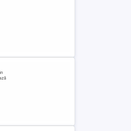
in
iază