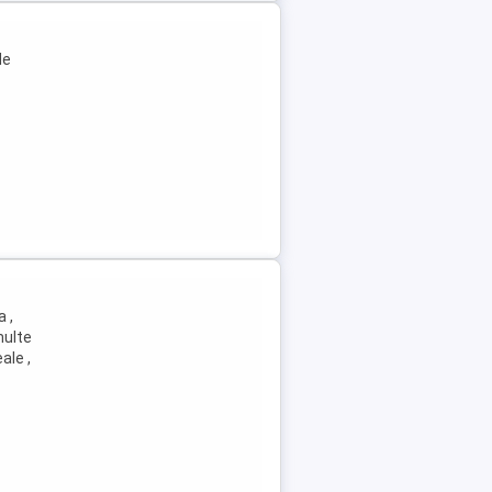
de
 ,
multe
ale ,