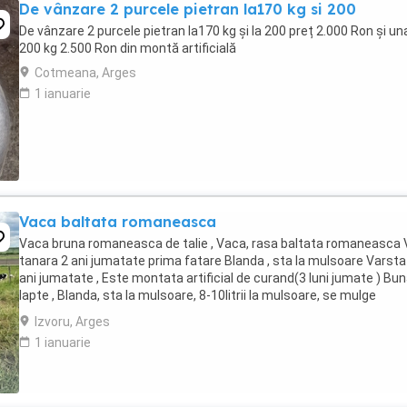
De vânzare 2 purcele pietran la170 kg si 200
De vânzare 2 purcele pietran la170 kg și la 200 preț 2.000 Ron și una
200 kg 2.500 Ron din montă artificială
Cotmeana, Arges
1 ianuarie
Vaca baltata romaneasca
Vaca bruna romaneasca de talie , Vaca, rasa baltata romaneasca
tanara 2 ani jumatate prima fatare Blanda , sta la mulsoare Varsta
ani jumatate , Este montata artificial de curand(3 luni jumate ) Bu
lapte , Blanda, sta la mulsoare, 8-10litrii la mulsoare, se mulge
dimineata si seara Pentru ...
Izvoru, Arges
1 ianuarie