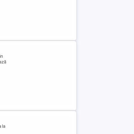
in
iază
 la