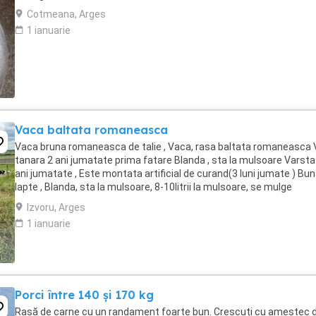
Cotmeana, Arges
1 ianuarie
Vaca baltata romaneasca
Vaca bruna romaneasca de talie , Vaca, rasa baltata romaneasca
tanara 2 ani jumatate prima fatare Blanda , sta la mulsoare Varsta
ani jumatate , Este montata artificial de curand(3 luni jumate ) Bu
lapte , Blanda, sta la mulsoare, 8-10litrii la mulsoare, se mulge
dimineata si seara Pentru ...
Izvoru, Arges
1 ianuarie
Porci între 140 și 170 kg
Rasă de carne cu un randament foarte bun. Crescuți cu amestec 