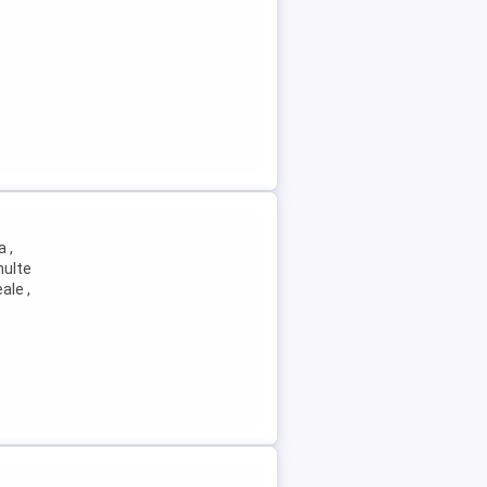
 ,
multe
ale ,