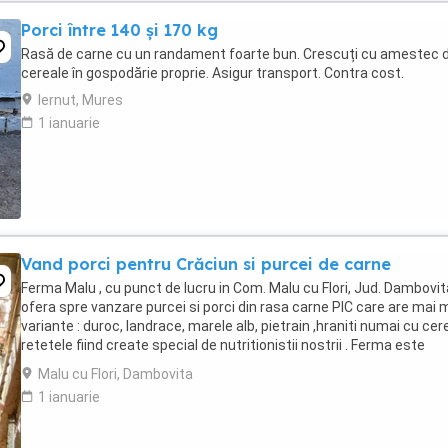
Porci între 140 și 170 kg
Rasă de carne cu un randament foarte bun. Crescuți cu amestec 
cereale în gospodărie proprie. Asigur transport. Contra cost.
Iernut, Mures
1 ianuarie
Vand porci pentru Crăciun si purcei de carne
Ferma Malu , cu punct de lucru in Com. Malu cu Flori, Jud. Dambovita
ofera spre vanzare purcei si porci din rasa carne PIC care are mai 
variante : duroc, landrace, marele alb, pietrain ,hraniti numai cu cere
retetele fiind create special de nutritionistii nostrii . Ferma este
autorizata ...
Malu cu Flori, Dambovita
1 ianuarie