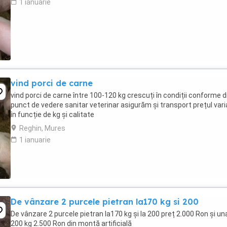
1 ianuarie
vind porci de carne
vind porci de carne între 100-120 kg crescuți în condiții conforme d
punct de vedere sanitar veterinar asigurăm și transport prețul var
în funcție de kg și calitate
Reghin, Mures
1 ianuarie
De vânzare 2 purcele pietran la170 kg si 200
De vânzare 2 purcele pietran la170 kg și la 200 preț 2.000 Ron și una
200 kg 2.500 Ron din montă artificială