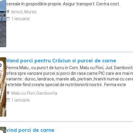
cereale în gospodărie proprie. Asigur transport. Contra cost.
Iernut, Mures
1 ianuarie
Vand porci pentru Crăciun si purcei de carne
Ferma Malu , cu punct de lucru in Com. Malu cu Flori, Jud. Dambovita
ofera spre vanzare purcei si porci din rasa carne PIC care are mai 
variante : duroc, landrace, marele alb, pietrain ,hraniti numai cu cere
retetele fiind create special de nutritionistii nostrii . Ferma este
autorizata ...
Malu cu Flori, Dambovita
1 ianuarie
vind porci de carne