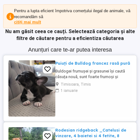
Pentru a lupta eficient împotriva comerțului ilegal de animale, vă
recomandăm să
citiți mai mult
Nu am găsit ceea ce cauți.
Selectează categoria și alte
filtre de căutare pentru a eficientiza căutarea
Anunțuri care te-ar putea interesa
Puiuți de Bulldog francez rasă pură
Buldogei frumușei și grasunei își caută
căsuța nouă, sunt foarte frumoși și
jucăuși .
Timisoara, Timis
1 ianuarie
Rodesian ridgeback _Catelusi de
vinzare, 4 baietei si 4 fetite, 8