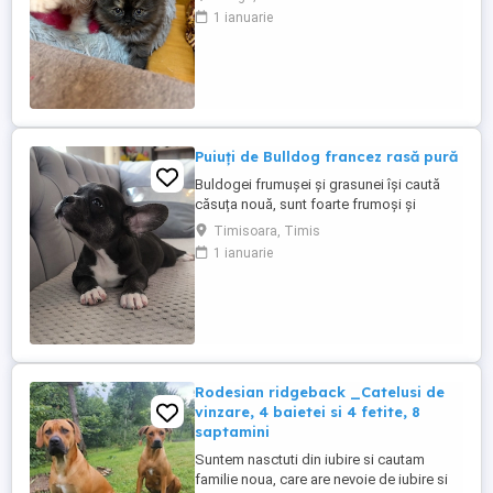
data de 20 iunie cu carnet de sanatate cu
1 ianuarie
primul vaccin si deparazitare conform
varstei. Pentru mai multe detalii ma puteti
contacta la telefon .
Puiuți de Bulldog francez rasă pură
Buldogei frumușei și grasunei își caută
căsuța nouă, sunt foarte frumoși și
jucăuși .
Timisoara, Timis
1 ianuarie
Rodesian ridgeback _Catelusi de
vinzare, 4 baietei si 4 fetite, 8
saptamini
Suntem nasctuti din iubire si cautam
familie noua, care are nevoie de iubire si