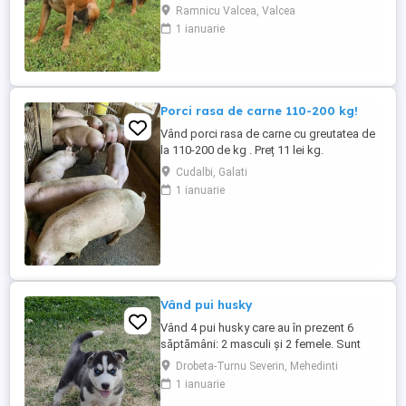
loialitatea noasta. Am crecut alaturi de
Ramnicu Valcea, Valcea
mama sie tatal nostru. Suntem
1 ianuarie
deparazitati, daca doriti si vaccinul,
intrebati stapinul nostru. Mai multe detalii
la telefon. V-am stirnit interesul? Sunati
acum
Porci rasa de carne 110-200 kg!
Vând porci rasa de carne cu greutatea de
la 110-200 de kg . Preț 11 lei kg.
Cudalbi, Galati
1 ianuarie
Vând pui husky
Vând 4 pui husky care au în prezent 6
săptămâni: 2 masculi și 2 femele. Sunt
jucăuși și iubitori, dețin carnet de
Drobeta-Turnu Severin, Mehedinti
sănătate,sunt vaccinați și deparazitați.
1 ianuarie