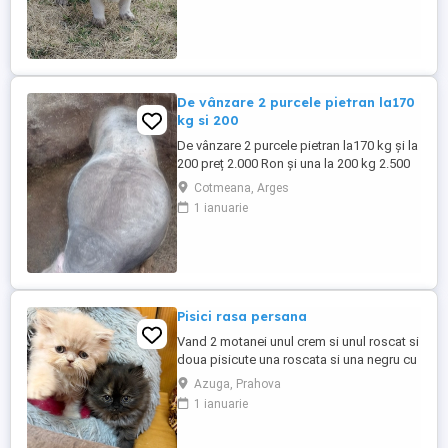
De vânzare 2 purcele pietran la170
kg si 200
De vânzare 2 purcele pietran la170 kg și la
200 preț 2.000 Ron și una la 200 kg 2.500
Ron din montă artificială
Cotmeana, Arges
1 ianuarie
Pisici rasa persana
Vand 2 motanei unul crem si unul roscat si
doua pisicute una roscata si una negru cu
roscat. Pisoiasii vor fi disponibili dupa
Azuga, Prahova
data de 20 iunie cu carnet de sanatate cu
1 ianuarie
primul vaccin si deparazitare conform
varstei. Pentru mai multe detalii ma puteti