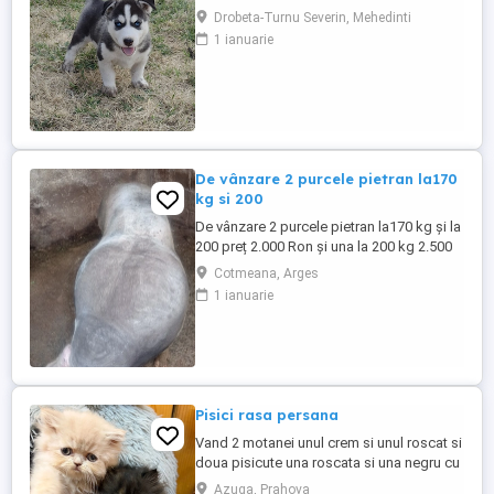
jucăuși și iubitori, dețin carnet de
Drobeta-Turnu Severin, Mehedinti
sănătate,sunt vaccinați și deparazitați.
1 ianuarie
De vânzare 2 purcele pietran la170
kg si 200
De vânzare 2 purcele pietran la170 kg și la
200 preț 2.000 Ron și una la 200 kg 2.500
Ron din montă artificială
Cotmeana, Arges
1 ianuarie
Pisici rasa persana
Vand 2 motanei unul crem si unul roscat si
doua pisicute una roscata si una negru cu
roscat. Pisoiasii vor fi disponibili dupa
Azuga, Prahova