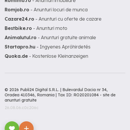
Romimo.ro
- Anunturi imobiliare
Romjob.ro
- Anunturi locuri de munca
Cazare24.ro
- Anunturi cu oferte de cazare
Bestbike.ro
- Anunturi moto
Animalutul.ro
- Anunturi gratuite animale
Startapro.hu
- Ingyenes Apróhirdetés
Quoka.de
- Kostenlose Kleinanzeigen
© 2026 Publi24 Digital S.R.L. | Bulevardul Dacia nr 34,
Oradea 410346, Romania | Tax ID: RO20201084 -
site de
anunturi gratuite
26.08.06.c0c206c