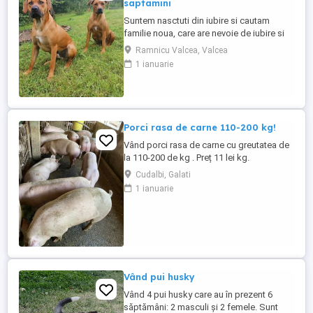
saptamini
Suntem nasctuti din iubire si cautam
familie noua, care are nevoie de iubire si
loialitatea noasta. Am crecut alaturi de
Ramnicu Valcea, Valcea
mama sie tatal nostru. Suntem
1 ianuarie
deparazitati, daca doriti si vaccinul,
intrebati stapinul nostru. Mai multe detalii
la telefon. V-am stirnit interesul? Sunati
acum
Porci rasa de carne 110-200 kg!
Vând porci rasa de carne cu greutatea de
la 110-200 de kg . Preț 11 lei kg.
Cudalbi, Galati
1 ianuarie
Vând pui husky
Vând 4 pui husky care au în prezent 6
săptămâni: 2 masculi și 2 femele. Sunt