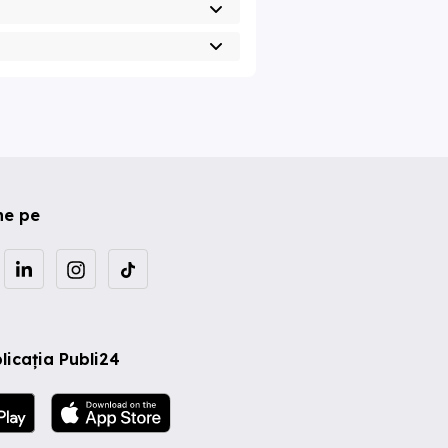
ne pe
licația Publi24