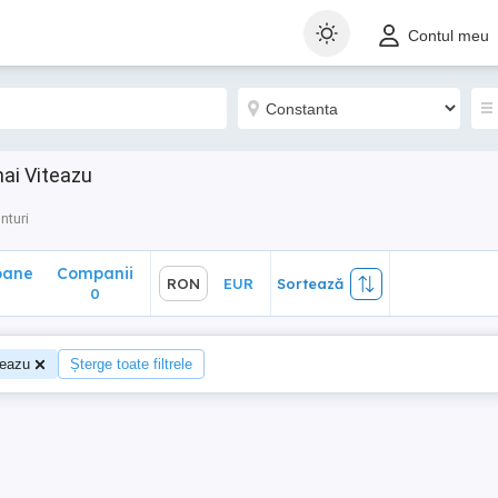
ane
Companii
RON
EUR
Sortează
Contul meu
0
hai Viteazu
nturi
oane
Companii
RON
EUR
Sortează
0
teazu
Șterge toate filtrele