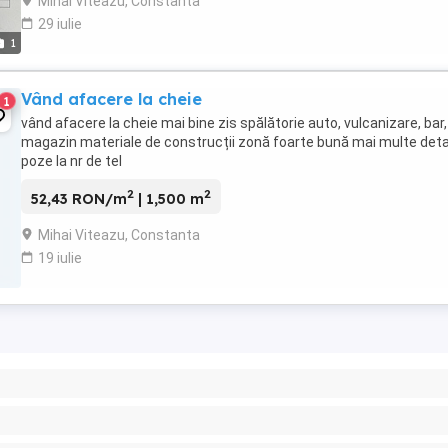
Mihai Viteazu, Constanta
29 iulie
1
Vând afacere la cheie
1
vând afacere la cheie mai bine zis spălătorie auto, vulcanizare, bar,
magazin materiale de construcții zonă foarte bună mai multe detali
poze la nr de tel
2
2
52,43 RON/m
| 1,500 m
Mihai Viteazu, Constanta
19 iulie