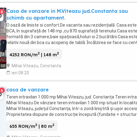
Casa de vanzare in M.Viteazu jud.Constanta sau
8
schimb cu apartament.
O oază de liniste si confort.De vacanta sau rezidențială. Casa este
BCA, în suprafață de 148 mp ,cu 870 suprafață terenului.Casa est
formată din.3 camere,baie spațioasă,holuri si 2 bucătării.Casa est
relativ nouă din bca cu acoperiș de tablă .Încălzirea se face cu cen
pe lemn și cocs. Toate ...
2
2
4252 RON/m
| 148 m
Mihai Viteazu, Constanta
10
ieri 08:20
casa de vanzare
6
Teren intravilan 1.000 mp Mihai Viteazu, jud. Constanța Teren intra
Mihai Viteazu De vânzare teren intravilan 1.000 mp situat în localit
Mihai Viteazu, județul Constanța, într-o zonă liniștită și ușor accesi
Proprietatea dispune de construcție începută (fundatie + structu
inițială), ...
2
2
655 RON/m
| 80 m