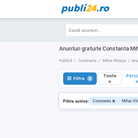
publi
24
.ro
Toate
Perso
Filtre
2
6
6
Anunturi gratuite Constanta Mi
Publi24
Constanta
Mihai Viteazu
Anu
Toate
Pers
Filtre
2
6
6
Filtre active:
Constanta
Mihai Vi