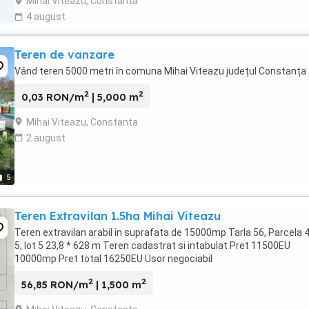
Mihai Viteazu, Constanta
4 august
Teren de vanzare
Vând teren 5000 metri în comuna Mihai Viteazu județul Constanța
2
2
0,03 RON/m
| 5,000 m
Mihai Viteazu, Constanta
2 august
5
Teren Extravilan 1.5ha Mihai Viteazu
Teren extravilan arabil in suprafata de 15000mp Tarla 56, Parcela 
5, lot 5 23,8 * 628 m Teren cadastrat si intabulat Pret 11500EU
10000mp Pret total 16250EU Usor negociabil
2
2
56,85 RON/m
| 1,500 m