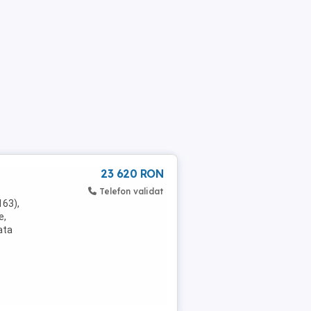
23 620 RON
Telefon validat
163),
e,
ata