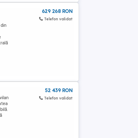
629 268 RON
Telefon validat
 din
e
e
trală
52 439 RON
vilan
Telefon validat
atea
bilă.
ră