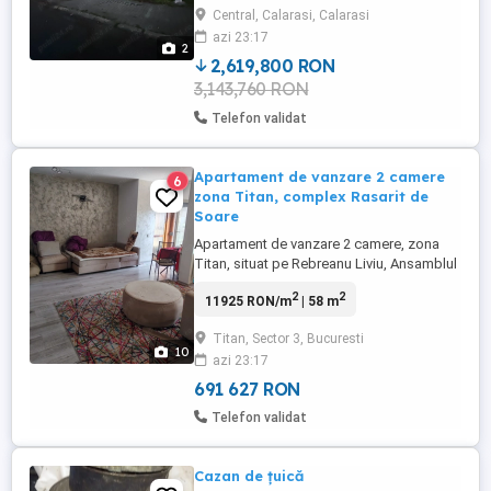
Central, Calarasi, Calarasi
bac, vis-a-vis de tribunal, cec, spitalul
azi 23:17
Calarasi.
2
2,619,800 RON
3,143,760 RON
Telefon validat
Apartament de vanzare 2 camere
6
zona Titan, complex Rasarit de
Soare
Apartament de vanzare 2 camere, zona
Titan, situat pe Rebreanu Liviu, Ansamblul
Rasarit de Soare, 58mp2 + 2 balcoane
2
2
11925 RON/m
| 58 m
6mp2, dormitor, baie, living spatios,
complet renovat, in apropiere Auchan
Titan, Sector 3, Bucuresti
Titan, Lidl, mijloace de transport m Titan,
10
azi 23:17
1 Decembrie, linii autobuz, tramvai
691 627 RON
Telefon validat
Cazan de țuică