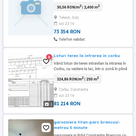
bătrânească demolabilă, curent electric
2
2
30,56 RON/m
| 2,400 m
funcțional, rețeaua de apă la limita
proprietății, pomi fructiferi pe rod,
Telesti, Gorj
împrejmuit cu garduri și porți, anexă din
azi 23:16
cărămidă și lemn bună pentru depozitarea
materialelor de construcții. Preț ...
73 354 RON
Telefon validat
Loturi teren la intrarea in corbu
6
Vând loturi de teren intravilan la intrarea în
Corbu, cu vedere la lac, într-o zonă în plină
dezvoltare. loturi de 250mp 3 minute de
2
2
324,86 RON/m
| 250 m
plaja Corbu 5 minute Mamaia Nord
Năvodari 10 minute Constanța Utilități în
Corbu, Constanta
zonă. Ideal pentru construcție casă sau
azi 23:16
investiție. În apropiere: benzinărie,
magazine ...
81 214 RON
1
garsoniera titan-parc brancusi-
metrou 5 minute
garsoniera in Bdul Constantin Brancusi cu