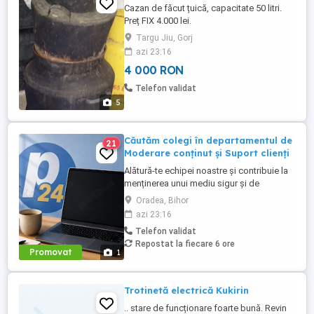
Cazan de făcut țuică, capacitate 50 litri.
Preț FIX 4.000 lei.
Targu Jiu, Gorj
azi 23:16
4 000 RON
Telefon validat
5
Căutăm colegi în departamentul de
21
Moderare conținut și Suport clienți
Alătură-te echipei noastre și contribuie la
menținerea unui mediu sigur și de
încredere pe platformele noastre de
Oradea, Bihor
anunțuri din România, Germania și
azi 23:16
Ungaria. În funcție de experiența și
Telefon validat
abilitățile tale, vei avea un rol în moderarea
Repostat la fiecare 6 ore
conținutului postat de utilizatori și sau în
Promovat
1
oferirea de suport clienților ...
Trotinetă electrică Kukirin
.. stare de funcționare foarte bună. Revin