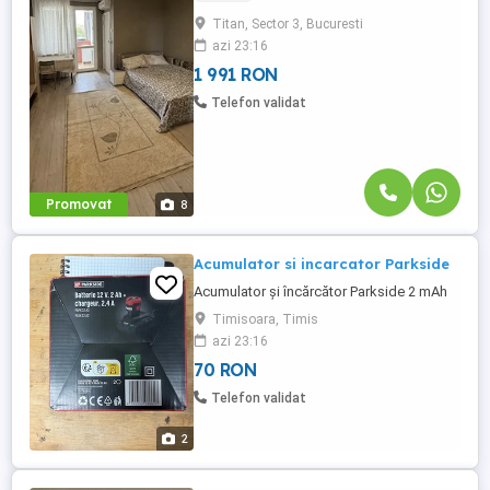
completă. Totul este nou: * mobilă IKEA
Titan, Sector 3, Bucuresti
nouă, * pat nou și saltea nouă, * baie
azi 23:16
complet renovată cu sanitare noi, * aer
condiționat, * mașină ...
1 991 RON
Telefon validat
Promovat
8
Acumulator si incarcator Parkside
Acumulator și încărcător Parkside 2 mAh
Timisoara, Timis
azi 23:16
70 RON
Telefon validat
2