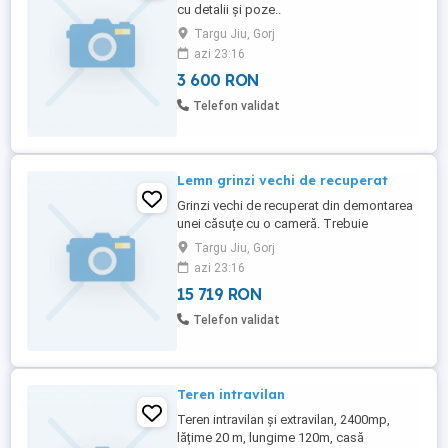
cu detalii și poze..
Targu Jiu, Gorj
azi 23:16
3 600 RON
Telefon validat
Lemn grinzi vechi de recuperat
Grinzi vechi de recuperat din demontarea
unei căsuțe cu o cameră. Trebuie
demontată !
Targu Jiu, Gorj
azi 23:16
15 719 RON
Telefon validat
Teren intravilan
Teren intravilan și extravilan, 2400mp,
lățime 20 m, lungime 120m, casă