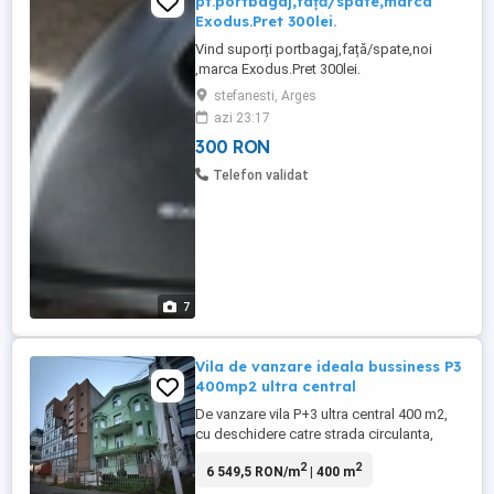
pt.portbagaj,față/spate,marca
Exodus.Pret 300lei.
Vind suporți portbagaj,față/spate,noi
,marca Exodus.Pret 300lei.
stefanesti, Arges
azi 23:17
300 RON
Telefon validat
7
Vila de vanzare ideala bussiness P3
400mp2 ultra central
De vanzare vila P+3 ultra central 400 m2,
cu deschidere catre strada circulanta,
ideala pentru orice bussiness. Zona ultra
2
2
6 549,5 RON/m
| 400 m
centrala pe strada Eroilor, pietonala
circulanta, deschisa, cu trafic intens catre