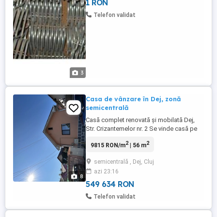
1 RON
Telefon validat
3
Casa de vânzare în Dej, zonă
semicentrală
Casă complet renovată și mobilată Dej,
Str. Crizantemelor nr. 2 Se vinde casă pe
un singur nivel, situată într-o zonă liniștită
2
2
9815 RON/m
| 56 m
din Dej, ideală pentru un cuplu, o familie la
început de drum sau pentru cei care își
semicentrală , Dej, Cluj
doresc confortul unei case fără grija
azi 23:16
renovărilor. Detalii proprietate: * Suprafață
8
...
549 634 RON
Telefon validat