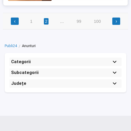
și relaxare. -Masaj anti-celulitic se face cu
ventuze, bat de bambus, ...
‹
›
1
2
…
99
100
Publi24
Anunturi
Categorii
Subcategorii
Județe