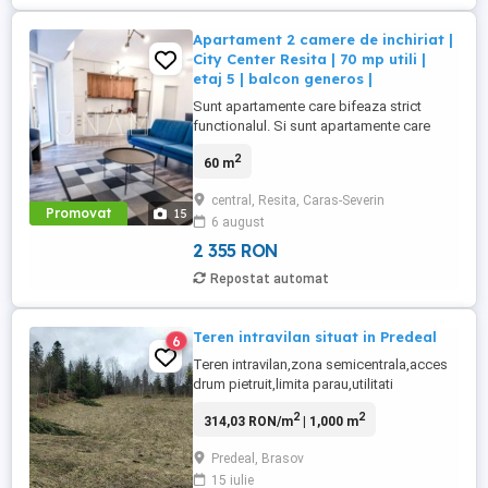
Apartament 2 camere de inchiriat |
City Center Resita | 70 mp utili |
etaj 5 | balcon generos |
Sunt apartamente care bifeaza strict
functionalul. Si sunt apartamente care
schimba complet felul in care locuiesti
2
60 m
intr-un oras. Acest apartament cu 2
camere, situat in City Center Resita, vine cu
central, Resita, Caras-Severin
exact acel mix cautat tot mai des: spatiu,
Promovat
15
6 august
confort, dotari moderne si o locatie
centrala, aproape de tot ...
2 355 RON
Repostat automat
Teren intravilan situat in Predeal
6
Teren intravilan,zona semicentrala,acces
drum pietruit,limita parau,utilitati
apa,gaz,curent,canalizare,catv,vecinatati
2
2
314,03 RON/m
| 1,000 m
case si vile de vacanta,strada
luminata,ideal casa de vacanta,pensiune
Predeal, Brasov
Teren pentru constructii cu inclinatie mica.
15 iulie
Acces: - auto si pietonal. Regim Tehnic: -