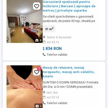
Garsonieră spațioasă pentru
închiriere | Berceni | aproape de
metrou | priveliște superba
Se oferă spre închiriere o garsonieră
spațioasă, de peste 30 mp, situată pe
Strada Turnu Măgurele, într-o zonă
2
31 m
frumoasă și bine conectată din Berceni,
Sector 4. Locuința este amplasată la etajul
Sector 4, Bucuresti
9, într-un bloc curat și bine întreținut, și are
8
azi 23:16
un avantaj important: deasupra
garsonierei se află spațiul ...
1 834 RON
Telefon validat
Masaj de relaxare, masaj
7
terapeutic, masaj anti-celulitic,
kineto
SUNTEM O ECHIPA SERIOASA ! Formata
din Dra. si D-mn.! DOMN prezentabil,
spiritual ofer companie persoanelor
Iasi, Iasi
singure: DOMNISOARE, DOAMNE. 100 de
azi 23:16
lei ora. Pentru cei care sunt interesati : -
Telefon validat
Electroterapie, aparat electric de tonifiere
1