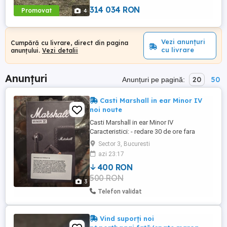
CU, cu posibilitatea ...
314 034 RON
Promovat
4
Vezi anunțuri
Cumpără cu livrare, direct din pagina
cu livrare
anunțului.
Vezi detalii
Anunțuri
20
50
Anunțuri pe pagină:
Casti Marshall in ear Minor IV
noi noute
Casti Marshall in ear Minor IV
Caracteristici: - redare 30 de ore fara
intrerupere, - incarcare casti 1h, incarcare
Sector 3, Bucuresti
carcasa unitate 2h, - bluetooth, - functie:
azi 23:17
acceptare, respingere, incheiere apeluri
400 RON
telefonice, - ergonomice, - compatibilitate
500 RON
app. Produs nou nout sigilat, in garantie!
3
Telefon validat
Vind suporți noi