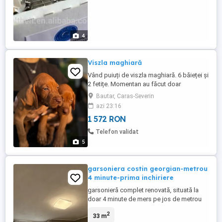
4
Viszla maghiară
Vând puiuți de viszla maghiară. 6 băieței și
2 fetițe. Momentan au făcut doar
deparazitarea de la 5 săptămâni. Pe 12
Bautar, Caras-Severin
august urmează primul vaccin. Mănâncă
azi 23:16
singurei.
1 572 RON
Telefon validat
5
garsoniera costin georgian-metrou
4 minute-prima inchiriere
garsonieră complet renovată, situată la
doar 4 minute de mers pe jos de metrou
Costin Georgian. Garsoniera are 32 mp și
2
33 m
este la prima închiriere după renovare