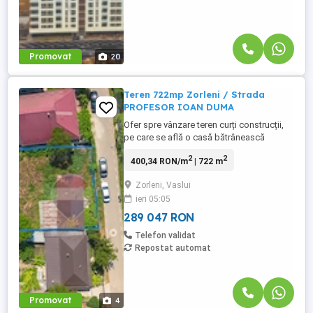
Promovat
20
Teren 722mp Zorleni / Strada
PROFESOR IOAN DUMA
Ofer spre vânzare teren curți construcții,
pe care se află o casă bătrânească
demolabilă, situat în intravilan sat Zorleni,
2
2
400,34 RON/m
| 722 m
în imediata apropiere a școlii gimnaziale.
Zona este liniștită și are toate facilitățile în
Zorleni, Vaslui
zonă. De asemenea, are accees rapid la
ieri 05:05
toate principalele puncte de interes din
localitate. ...
289 047 RON
Telefon validat
Repostat automat
Promovat
4