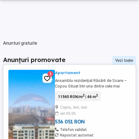
Anunturi gratuite
Anunțuri promovate
Vezi toate
Apartament
3
Ansamblu rezidențial Răsărit de Soare –
Copou Situat într-una dintre cele mai
apreciate zone ale Iașului, Copou,
2
2
11565 RON/m
| 46 m
ansamblul rezidențial Răsărit de Soare
oferă un echilibru reușit între liniștea
Copou, Iasi, Iasi
naturii și accesul rapid către facilitățile
ieri 05:05
urbane. Amplasarea este ideală pentru cei
care își doresc un stil ...
536 051 RON
Telefon validat
Repostat automat