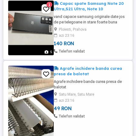
Capac spate Samsung Note 20
1
Ultra,S21 Ultra, Note 10
vand capace samsung originale date jos
de pe telegoane in stare foarte buna
Capac spate Samsung Note 20 Ultra,S21
Ploiesti, Prahova
Ultra, Note 10 Vând : Capac spate
azi 23:16
Samsung Note 20 Ultra:140 lei Capac
140 RON
Samsung Galaxy S21 Ultra 90 lei Capac
Samsung Note 10 79 lei Perfect funcțional
Telefon validat
5
, estetic de nota 9,89 din ...
Agrafe inchidere banda curea
presa de balotat
Agrafe inchidere banda curea presa de
balotat
Satu Mare, Satu Mare
azi 23:16
49 RON
Telefon validat