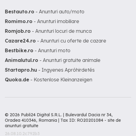
Bestauto.ro
- Anunturi auto/moto
Romimo.ro
- Anunturi imobiliare
Romjob.ro
- Anunturi locuri de munca
Cazare24.ro
- Anunturi cu oferte de cazare
Bestbike.ro
- Anunturi moto
Animalutul.ro
- Anunturi gratuite animale
Startapro.hu
- Ingyenes Apróhirdetés
Quoka.de
- Kostenlose Kleinanzeigen
© 2026 Publi24 Digital S.R.L. | Bulevardul Dacia nr 34,
Oradea 410346, Romania | Tax ID: RO20201084 -
site de
anunturi gratuite
26.08.10.2c792b3