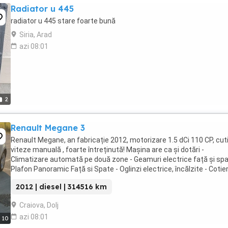
Radiator u 445
radiator u 445 stare foarte bună
Siria, Arad
azi 08:01
2
Renault Megane 3
Renault Megane, an fabricație 2012, motorizare 1.5 dCi 110 CP, cut
viteze manuală , foarte întreținută! Mașina are ca și dotări -
Climatizare automată pe două zone - Geamuri electrice față și spa
Plafon Panoramic Față si Spate - Oglinzi electrice, încălzite - Cotie
față - Senzor ploaie ...
2012 | diesel | 314516 km
Craiova, Dolj
azi 08:01
10