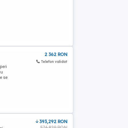
2 362 RON
Telefon validat
peri
cu
re se
393,292 RON
576,829 RON