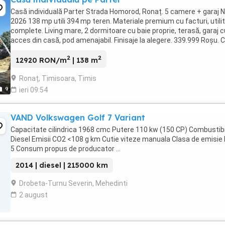
Casă individuală Parter Strada Homorod, Ronaț. 5 camere + garaj 
2026 138 mp utili 394 mp teren. Materiale premium cu facturi, utilit
complete. Living mare, 2 dormitoare cu baie proprie, terasă, garaj c
acces din casă, pod amenajabil. Finisaje la alegere. 339.999 Roșu. 
credit. ...
2
2
12920 RON/m
| 138 m
Ronaț, Timisoara, Timis
9
ieri 09:54
VAND Volkswagen Golf 7 Variant
Capacitate cilindrica 1968 cmc Putere 110 kw (150 CP) Combustibi
Diesel Emisii CO2 <108 g km Cutie viteze manuala Clasa de emisie
5 Consum propus de producator ...
2014 | diesel | 215000 km
Drobeta-Turnu Severin, Mehedinti
2 august