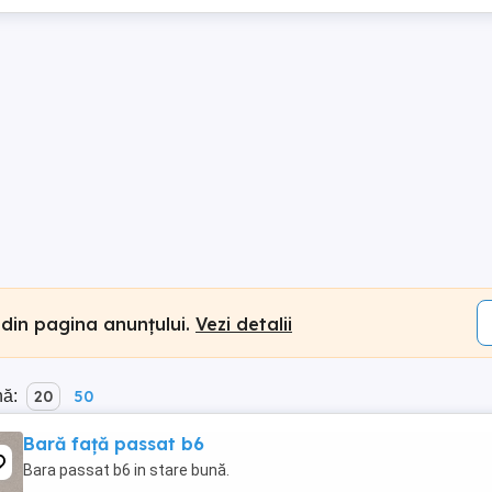
 din pagina anunțului.
Vezi detalii
nă:
20
50
Bară față passat b6
Bara passat b6 in stare bună.