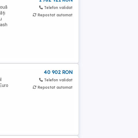
Nouă
Telefon validat
ăți
Repostat automat
u
Cash
40 902 RON
l
Telefon validat
 Euro
Repostat automat