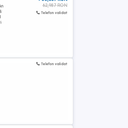
62,987 RON
An
ă:
Telefon validat
l
i
Telefon validat