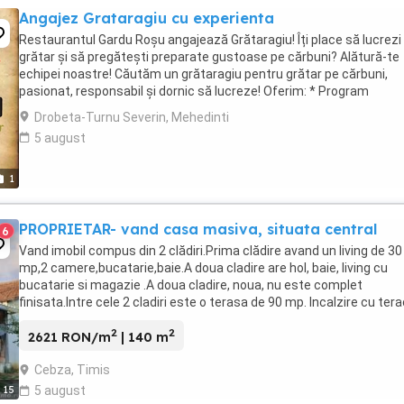
Angajez Grataragiu cu experienta
Restaurantul Gardu Roșu angajează Grătaragiu! Îți place să lucrezi 
grătar și să pregătești preparate gustoase pe cărbuni? Alătură-te
echipei noastre! Căutăm un grătaragiu pentru grătar pe cărbuni,
pasionat, responsabil și dornic să lucreze! Oferim: * Program
avantajos: 2 zile lucrate ...
Drobeta-Turnu Severin, Mehedinti
5 august
1
PROPRIETAR- vand casa masiva, situata central
6
Vand imobil compus din 2 clădiri.Prima clădire avand un living de 30
mp,2 camere,bucatarie,baie.A doua cladire are hol, baie, living cu
bucatarie si magazie .A doua cladire, noua, nu este complet
finisata.Intre cele 2 cladiri este o terasa de 90 mp. Incalzire cu ter
lemne iar apa calda provine ...
2
2
2621 RON/m
| 140 m
Cebza, Timis
15
5 august