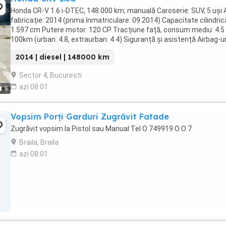
Honda CR-V 1.6 i-DTEC, 148.000 km, manuală Caroserie: SUV, 5 uși 
fabricație: 2014 (prima înmatriculare: 09.2014) Capacitate cilindric
1.597 cm Putere motor: 120 CP Tracțiune față, consum mediu: 4.5 
100km (urban: 4.8, extraurban: 4.4) Siguranță și asistență Airbag-ur
frontale, laterale ...
2014 | diesel | 148000 km
Sector 4, Bucuresti
azi 08:01
5
Vopsim Porți Garduri Zugrăvit Fatade
Zugrăvit vopsim la Pistol sau Manual Tel O 749919 O O 7
Braila, Braila
azi 08:01