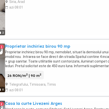
Siria, Arad
azi 08:01
2
Proprietar inchiriez birou 90 mp
1
Proprietar inchiriez birou 90 mp, nemobilat, situat la demisolul unui
imobil nou . Intrarea se face direct din strada.Spatiul contine 4 inca
+ grup sanitar. Toate utilitatile sunt contorizate, iluminat compet 
leduri. Pretul solicitat este de 450 euro luna. Informatii suplimenta
pot obtine ...
2
2
26 RON/m
| 90 m
Telegrafului, Timisoara, Timis
8
azi 08:01
Casa la curte Livezeni Arges
2