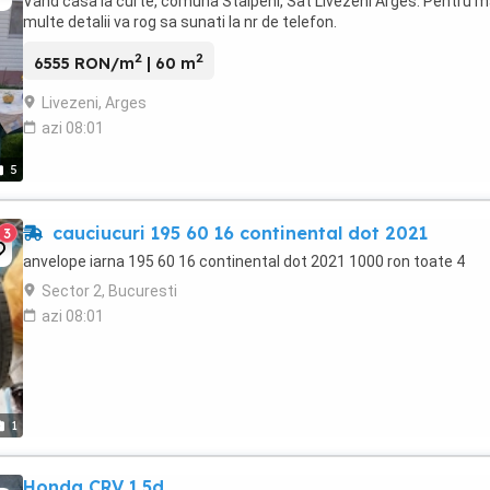
Vand casa la curte, comuna Stalpeni, Sat Livezeni Arges. Pentru m
multe detalii va rog sa sunati la nr de telefon.
2
2
6555 RON/m
| 60 m
Livezeni, Arges
azi 08:01
5
cauciucuri 195 60 16 continental dot 2021
3
anvelope iarna 195 60 16 continental dot 2021 1000 ron toate 4
Sector 2, Bucuresti
azi 08:01
1
Honda CRV 1.5d