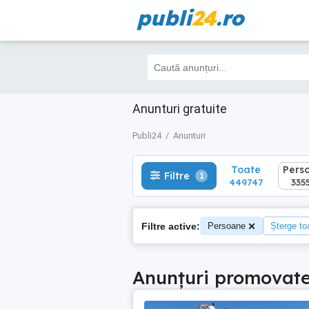
publi
24
.ro
Toate
Perso
Filtre
1
449747
33550
Anunturi gratuite
Publi24
Anunturi
Toate
Pers
Filtre
1
449747
335
Filtre active:
Persoane
Șterge toa
Anunțuri promovat