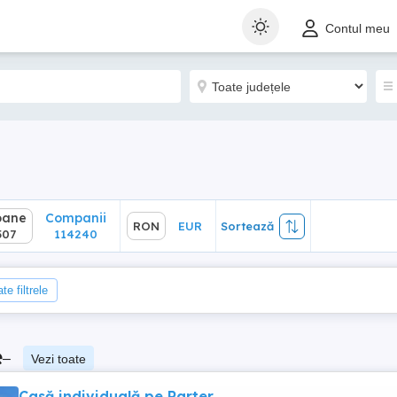
ane
Companii
RON
EUR
Sortează
Contul meu
7
114240
oane
Companii
RON
EUR
Sortează
507
114240
te filtrele
e
–
Vezi toate
Casă individuală pe Parter