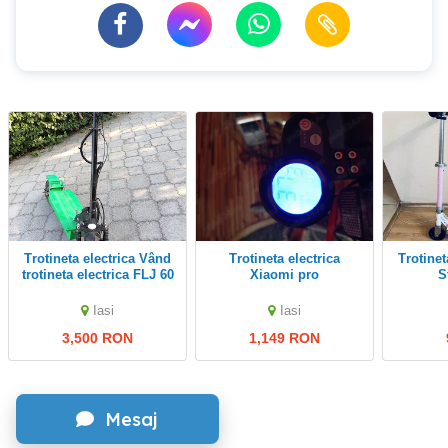
Trotineta electrica Vând
Trotineta electrica
Trotineta Oxelo pt Copii
trotineta electrica FLJ 60
Xiaomi pro
S
V, cauciucuri 11 inch of
road tubeless (negociab
Iasi
Iasi
3,500 RON
1,149 RON
Mesaj