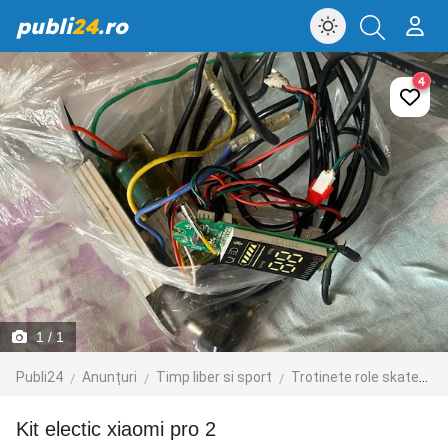
publi
24
.ro
4
1
/ 1
Publi24
Anunțuri
Timp liber si sport
Trotinete role skateboard
kit electic xiaomi pro 2