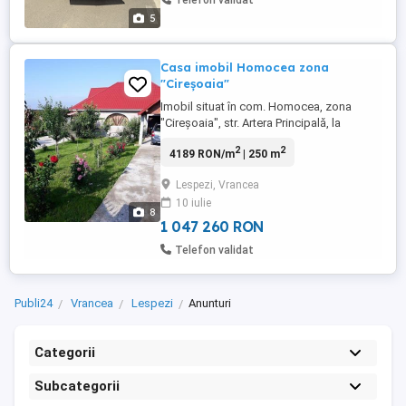
Telefon validat
5
Casa imobil Homocea zona
"Cireșoaia"
Imobil situat în com. Homocea, zona
"Cireșoaia", str. Artera Principală, la
aproximativ 25 m. de singura cișmea cu
2
2
4189 RON/m
| 250 m
apă naturală plată din localitatea mai sus
meționată. - se află la o distanță de 11,2
Lespezi, Vrancea
km. față de sensul giratoriu situat în
10 iulie
centrul mun. Adjud, jud. Vrancea și acces
8
rapid la autostrada ...
1 047 260 RON
Telefon validat
Publi24
Vrancea
Lespezi
Anunturi
Categorii
Subcategorii