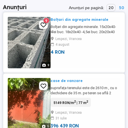
Anunțuri
20
50
Anunțuri pe pagină:
Bolțari din agregate minerale
9
Bolțari din agregate minerale. 15x20x40-
4lei buc. 18x20x40 -4,5ei buc. 20x20x40
-5lei buc H 20x20x40- 5,5 lei buc (12,5
Lespezi, Vrancea
bolțari la mp de zid construit) Bolțari stâlp
4 august
de gard cu guler27x40 -10 lei Coame de
4 RON
gard 27x40 cm-10lei Se asigură transport .
Blocuri pline din beton 120x30x30 cm 100
lei ...
9
case de vanzare
suprafața terenului este de 2610 m , cu o
dechidere de 35 m. pe teren se află 2
construcții: una cu 3 camere ,hol,
2
2
5149 RON/m
| 77 m
bucătărie ( construită 1940) în stare bună
și a doua ( construită în 2004) 2 camere,
Lespezi, Vrancea
baie , bucătărie,pivniță . Apă și canalizare .
31 iulie
Pomi fructiferi, vița de vie, put .
Proprietatea se află ...
396 439 RON
5