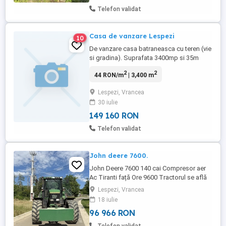
Telefon validat
Casa de vanzare Lespezi
10
De vanzare casa batraneasca cu teren (vie
si gradina). Suprafata 3400mp si 35m
deschidere catre strada asfaltata.
2
2
44 RON/m
| 3,400 m
Lespezi, Vrancea
30 iulie
149 160 RON
Telefon validat
John deere 7600.
John Deere 7600 140 cai Compresor aer
Ac Tiranti față Ore 9600 Tractorul se află
in stare bună de funcționare
Lespezi, Vrancea
18 iulie
96 966 RON