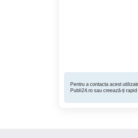
Teren intravilan cu casă
locuibilă - Centru Lespezi
Lespezi
27,000 EUR
Pentru a contacta acest utilizato
Publi24.ro sau creează-ți rapid