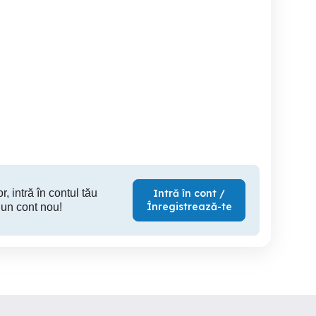
case de vanzare
Casa imobil Homocea
Casa 5 Camere Buda
zona "Cireșoaia"
(Lesp
Lespezi
Lespezi
75,600 EUR
200,000 EUR
100
r, intră în contul tău
Intră în cont /
Înregistrează-te
 un cont nou!