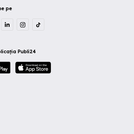
ne pe
licația Publi24