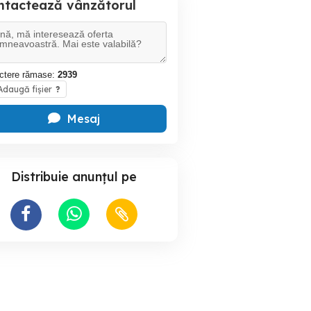
ntactează vânzătorul
ctere rămase:
2939
daugă fișier
?
Mesaj
Distribuie anunțul pe