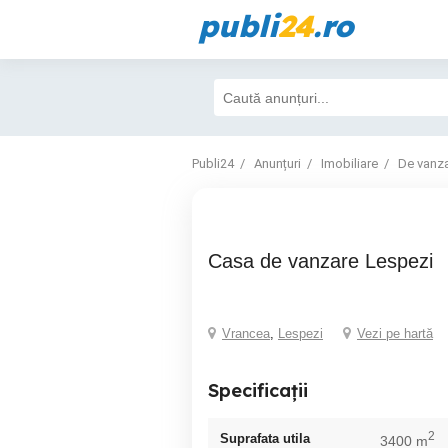
publi
24
.ro
Publi24
Anunțuri
Imobiliare
De vanz
Casa de vanzare Lespezi
Vrancea
,
Lespezi
Vezi pe hartă
Specificații
2
Suprafata utila
3400 m