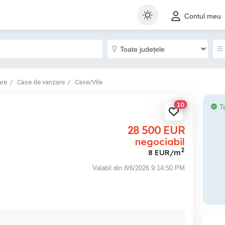
Contul meu
are
Case de vanzare
Case/Vile
10
T
28 500
EUR
negociabil
2
8 EUR/m
Valabil din 8/6/2026 9:14:50 PM