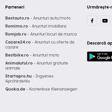
Parteneri
Urmărește-
Bestauto.ro
- Anunturi auto/moto
Romimo.ro
- Anunturi imobiliare
Romjob.ro
- Anunturi locuri de munca
Cazare24.ro
- Anunturi cu oferte de
Descarcă ap
cazare
Bestbike.ro
- Anunturi moto
Animalutul.ro
- Anunturi gratuite
animale
Startapro.hu
- Ingyenes
Apróhirdetés
Quoka.de
- Kostenlose Kleinanzeigen