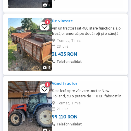
2
De vinzare
1
Am un tractor Fiat 480 stare funcțională,o
freză,o remorcă pe două roți și o căruță
Tormac, Timis
23 iulie
31 433 RON
Telefon validat
5
Vând tractor
1
Se oferă spre vânzare tractor New
Holland, cu o putere de 110 CP, fabricat în
anul 2003. Caracteristici: - Putere: 110 CP; -
Tormac, Timis
An fabricație: 2003; - Ore de funcționare:
21 iulie
conform fotografiei; - Anvelope în stare
99 110 RON
foarte bună (aproximativ 80%); - Dotat cu
instalație de climatizare; - Fără pierderi de
Telefon validat
ulei, ...
7