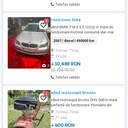
Telefon validat
vand bmw 318d
5
vând BMW 318 d 2.0 122cp in stare de
funcționare motorul consumă ulei .mai
multe detali la telefon
2007 | diesel | 490000 km
Tormac, Timis
31 iulie
10,488 RON
2
15,732 RON
Telefon validat
Vând motosapă Bronto
1
Vând motosapă Bronto OHV 500 în stare
perfectă de funcționare. Pornește din
prima fără probleme. A fost utilizat o dată
Tormac, Timis
pe an, in rest a stat doar in garaj. Se oferă
27 iulie
probă înainte de vânzare. Vine la pachet
600 RON
cu reductor pentru plug + plug. Se află la