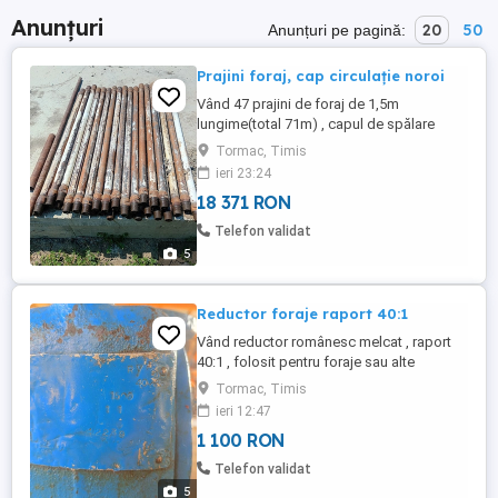
Anunțuri
20
50
Anunțuri pe pagină:
Prajini foraj, cap circulație noroi
Vând 47 prajini de foraj de 1,5m
lungime(total 71m) , capul de spălare
aferent, un adaptor între prajini și sapa și
Tormac, Timis
o sapă de foraj cu 3 lame de 187mm . 33
ieri 23:24
prajini din cele 47 au fost folosite o
18 371 RON
singura data , restul sunt noi.Prețul este in
euro .Detalii la tel
Telefon validat
5
Reductor foraje raport 40:1
Vând reductor românesc melcat , raport
40:1 , folosit pentru foraje sau alte
aplicații. Robust și puternic . Detalii la tel
Tormac, Timis
ieri 12:47
1 100 RON
Telefon validat
5