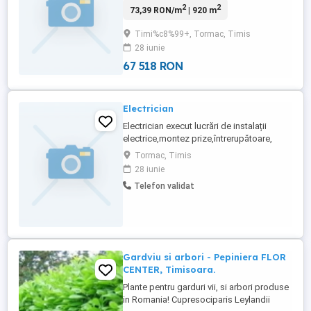
2
2
73,39 RON/m
| 920 m
Timi%c8%99+, Tormac, Timis
28 iunie
67 518 RON
Electrician
Electrician execut lucrări de instalații
electrice,montez prize,întrerupătoare,
lustre,candelabre .
Tormac, Timis
28 iunie
Telefon validat
Gardviu si arbori - Pepiniera FLOR
CENTER, Timisoara.
Plante pentru garduri vii, si arbori produse
in Romania! Cupresociparis Leylandii