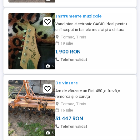
Instrumente muzicale
Vand pian electronic CASIO ideal pentru
un început în tainele muzici și o chitara
electrica ROCK , TOATE NOI NOUTE. Pret
Tormac, Timis
pian 1100 ron , chitara 800 ron
19 iulie
1 900 RON
Telefon validat
5
De vinzare
Am de vânzare un Fiat 480 ,o freză,o
remorcă și o căruță
Tormac, Timis
16 iulie
31 447 RON
Telefon validat
5