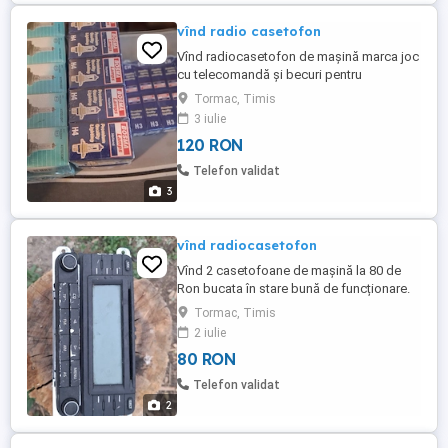
vînd radio casetofon
Vînd radiocasetofon de mașină marca joc
cu telecomandă și becuri pentru
mașini,faruri,semnalizări ,plafoane.becuri l
Tormac, Timis
a 4lei bucata noi.
3 iulie
120 RON
Telefon validat
3
vînd radiocasetofon
Vînd 2 casetofoane de mașină la 80 de
Ron bucata în stare bună de funcționare.
Tormac, Timis
2 iulie
80 RON
Telefon validat
2