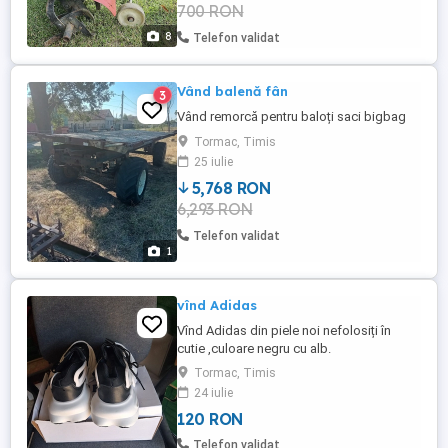
700 RON
40km de Timișoara, localitatea Tormac.
PREȚ FIX: 600 ...
8
Telefon validat
Vând balenă fân
3
Vând remorcă pentru baloți saci bigbag
Tormac, Timis
25 iulie
5,768 RON
6,293 RON
Telefon validat
1
vînd Adidas
Vînd Adidas din piele noi nefolosiți în
cutie ,culoare negru cu alb.
Tormac, Timis
24 iulie
120 RON
Telefon validat