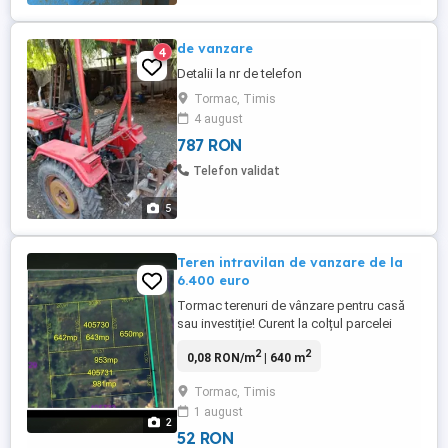
de vanzare
4
Detalii la nr de telefon
Tormac, Timis
4 august
787 RON
Telefon validat
5
Teren intravilan de vanzare de la
6.400 euro
Tormac terenuri de vânzare pentru casă
sau investiție! Curent la colțul parcelei
(stâlp de curent lângă teren) Pista de
2
2
0,08 RON/m
| 640 m
biciclete trece prin fața terenului
Disponibile: 642 mp 643 mp 953 mp 981
Tormac, Timis
mp Parcela de 650 mp NU mai este
1 august
disponibilă. Preț: 10 mp Pentru detalii sau
2
vizionare la nr ...
52 RON