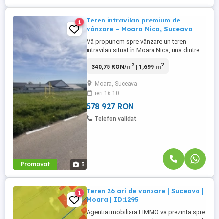
Teren intravilan premium de
1
vânzare – Moara Nica, Suceava
Vă propunem spre vânzare un teren
intravilan situat în Moara Nica, una dintre
cele mai apreciate și dinamice zone
2
2
340,75 RON/m
| 1,699 m
rezidențiale din proximitatea municipiului
Suceava. Proprietatea are o suprafață
Moara, Suceava
totală de 1.699 mp și beneficiază de un
ieri 16:10
front stradal generos de 76 metri liniari,
aspect ce oferă multiple ...
578 927 RON
Telefon validat
Promovat
3
Teren 26 ari de vanzare | Suceava |
1
Moara | ID:1295
Agentia imobiliara FIMMO va prezinta spre