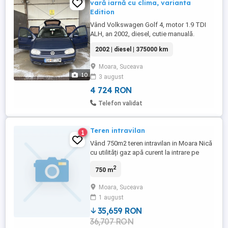
vară iarnă cu clima, varianta
Edition
Vând Volkswagen Golf 4, motor 1.9 TDI
ALH, an 2002, diesel, cutie manuală.
Detalii: * Motor: 1.9 TDI ALH (foarte fiabil)
2002 | diesel | 375000 km
* An fabricație: 2002 * Km: 376.000 *
Consum mic * Cutie manuală Dotări: * Aer
Moara, Suceava
condiționat (climă) * Set complet roți vară
10
3 august
+ iarnă pe jante de 15 * Radiocasetofon
original VW ...
4 724 RON
Telefon validat
Teren intravilan
1
Vând 750m2 teren intravilan in Moara Nică
cu utilități gaz apă curent la intrare pe
teren.
2
750 m
Moara, Suceava
1 august
35,659 RON
36,707 RON