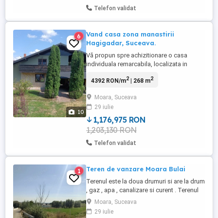
Telefon validat
Vand casa zona manastirii
6
Hagigadar, Suceava.
Vă propun spre achizitionare o casa
individuala remarcabila, localizata in
Moara,situata intr-o zona deosebita si
2
2
4392 RON/m
| 268 m
linistita, ce imbina perfect confortul cu
rafinamentul, ideala pentru cei care cauta
Moara, Suceava
un camin exclusivist. Casa este dispusa
29 iulie
pe 2 nivele, la parter dispune de hol, living,
10
dinning, bucatarie ...
1,176,975 RON
1,203,130 RON
Telefon validat
Teren de vanzare Moara Bulai
1
Terenul este la doua drumuri si are la drum
, gaz , apa , canalizare si curent . Terenul
este de 3500 m2
Moara, Suceava
29 iulie