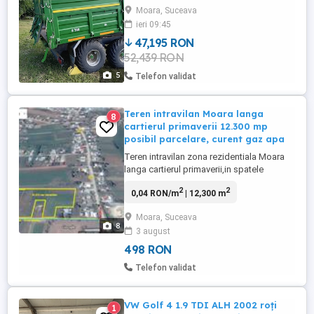
locația din satul Frumoasa, județul
Moara, Suceava
Suceava! relații la telefon:
ieri 09:45
47,195 RON
52,439 RON
5
Telefon validat
Teren intravilan Moara langa
8
cartierul primaverii 12.300 mp
posibil parcelare, curent gaz apa
Teren intravilan zona rezidentiala Moara
langa cartierul primaverii,in spatele
viitorului campus universitar 123ari
2
2
0,04 RON/m
| 12,300 m
9500euro ar deschidere 54+26m la drum
asfaltat, curent si apa gaz de pozitie
Moara, Suceava
exelenta zi vedere catre
8
3 august
munti.Utilitati:curent, existent, gaz,apa. In
functie de cerere si de numarul de doritori
498 RON
...
Telefon validat
VW Golf 4 1.9 TDI ALH 2002 roți
1