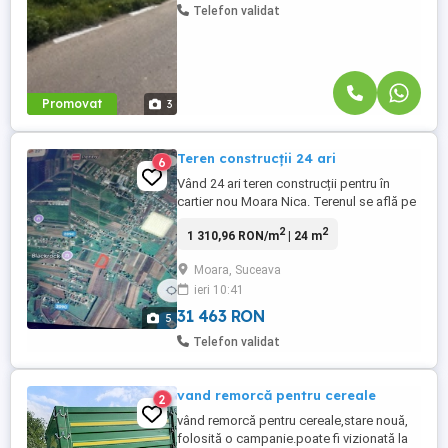
Telefon validat
Promovat
3
Teren construcții 24 ari
6
Vând 24 ari teren construcții pentru în
cartier nou Moara Nica. Terenul se află pe
strada Mioritei, cu acces dinspre mag.RAF
2
2
1 310,96 RON/m
| 24 m
sau din Moara de pe strada Tinoasa și are
ieșire la două drumuri comunale, din care
Moara, Suceava
unul asfaltat și la celălalt asfaltul se află la
ieri 10:41
50 metri. Utilități în zona: -Energie electrica
...
31 463 RON
5
Telefon validat
vand remorcă pentru cereale
2
vând remorcă pentru cereale,stare nouă,
folosită o campanie.poate fi vizionată la