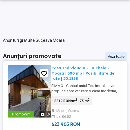
Anunturi gratuite Suceava Moara
Anunțuri promovate
Vezi toate
Casa Individuala - La Cheie -
Moara | 300 mp | Posibilitate de
rate | ID:1858
FIMMO - Consultantul Tau Imobiliar va
propune spre vanzare o casa moderna,
situata in Bulai - Moara, intr-o zona linistita
2
2
8319 RON/m
| 75 m
de case, la doar cateva minute de oras.
Proprietatea impresioneaza prin
Moara, Suceava
arhitectura contemporana, liniile
Promovat
15
azi 06:52
minimaliste si finisajele elegante, fiind
alegerea ideala pentru cei care ...
623 905 RON