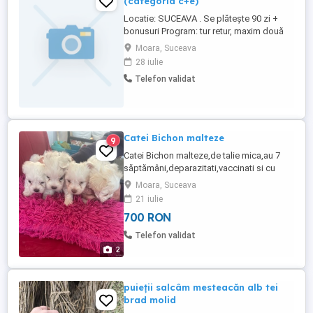
(categoria c+e)
Locatie: SUCEAVA . Se plătește 90 zi +
bonusuri Program: tur retur, maxim două
săptămâni și jumătate plecat. Firma
Moara, Suceava
noastră angajează șofer profesionist TIR
28 iulie
(categoria CE) pentru transport intern și
Telefon validat
internațional. Căutăm persoane serioase,
responsabile și dornice de stabilitate pe
termen lung. Cerințe: ...
Catei Bichon malteze
9
Catei Bichon malteze,de talie mica,au 7
săptămâni,deparazitati,vaccinati si cu
carnet
Moara, Suceava
21 iulie
700 RON
Telefon validat
2
puieții salcâm mesteacăn alb tei
brad molid