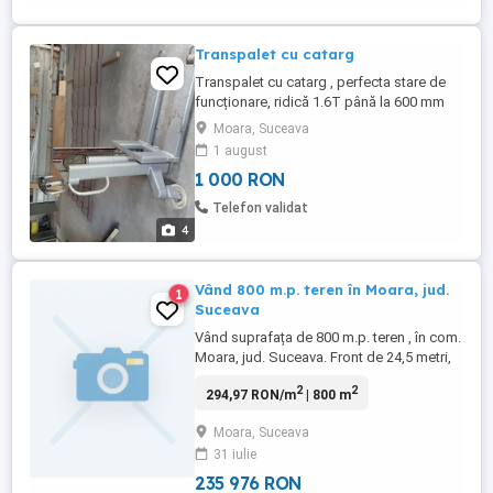
Transpalet cu catarg
Transpalet cu catarg , perfecta stare de
funcționare, ridică 1.6T până la 600 mm
Inaltime. Așa l-am cumpărat din Germania,
Moara, Suceava
Inaltimea de ridicare este mult mai mare ,
1 august
dar a fost tăiat de fostul proprietar,
1 000 RON
probabil ca să fie mai ușor de transportat.
Se poate prelungi, până la h originală, dar
Telefon validat
eu l-am ...
4
Vând 800 m.p. teren în Moara, jud.
1
Suceava
Vând suprafața de 800 m.p. teren , în com.
Moara, jud. Suceava. Front de 24,5 metri,
facilități: gaz metan, curent electric, apă,
2
2
294,97 RON/m
| 800 m
rețele de internet tv. Ideal pentru
construcția unei vile.
Moara, Suceava
31 iulie
235 976 RON