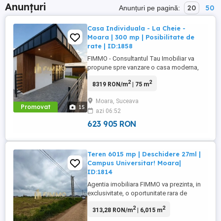
Anunțuri
20
50
Anunțuri pe pagină:
Casa Individuala - La Cheie -
Moara | 300 mp | Posibilitate de
rate | ID:1858
FIMMO - Consultantul Tau Imobiliar va
propune spre vanzare o casa moderna,
situata in Bulai - Moara, intr-o zona linistita
2
2
8319 RON/m
| 75 m
de case, la doar cateva minute de oras.
Proprietatea impresioneaza prin
Moara, Suceava
arhitectura contemporana, liniile
Promovat
15
azi 06:52
minimaliste si finisajele elegante, fiind
alegerea ideala pentru cei care ...
623 905 RON
Teren 6015 mp | Deschidere 27ml |
Campus Universitar! Moara|
ID:1814
Agentia imobiliara FIMMO va prezinta, in
exclusivitate, o oportunitate rara de
investitie constand intr-o parcela de teren
2
2
313,28 RON/m
| 6,015 m
cu suprafata de 60 ari, situata in
extravilanul comunei Scheia, intr-o zona