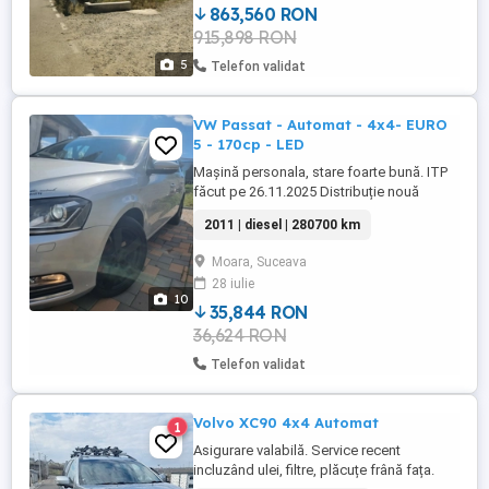
863,560 RON
915,898 RON
5
Telefon validat
VW Passat - Automat - 4x4- EURO
5 - 170cp - LED
Mașină personala, stare foarte bună. ITP
făcut pe 26.11.2025 Distribuție nouă
(incluzând role și pompă apa) schimbată
2011 | diesel | 280700 km
pe 22.05.2026 Dotări: - Cutie automată
DSG 6+1 trepte - 4x4 - 4 Motion -
Moara, Suceava
climatizare pe două zone - Faruri bixenon
28 iulie
adaptive - senzori parcare față + spate -
10
parbriz încălzit - oglinzi ...
35,844 RON
36,624 RON
Telefon validat
Volvo XC90 4x4 Automat
1
Asigurare valabilă. Service recent
incluzând ulei, filtre, plăcuțe frână fața.