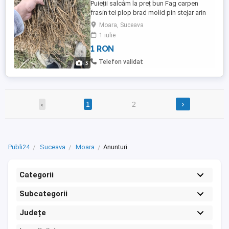
Puieții salcâm la preț bun Fag carpen
frasin tei plop brad molid pin stejar arin
mesteacăn alb. Trimit oriunde in tara prin
Moara, Suceava
fan Courier. Oferim servicii de plantare
1 iulie
1 RON
Telefon validat
3
›
‹
1
2
Publi24
Suceava
Moara
Anunturi
Categorii
Subcategorii
Județe