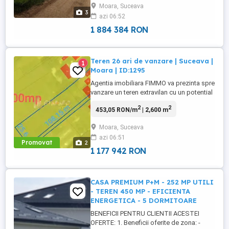
Moara, Suceava
aflata in continua dezvoltare si cu un
3
azi 06:52
potential urbanistic deosebit. Proprietatea
beneficiaza de o amplasare ...
1 884 384 RON
Teren 26 ari de vanzare | Suceava |
1
Moara | ID:1295
Agentia imobiliara FIMMO va prezinta spre
vanzare un teren extravilan cu un potential
exceptional, situat in localitatea Moara
2
2
453,05 RON/m
| 2,600 m
Nica, judetul Suceava. Avand o suprafata
generoasa de 2600 mp, acest teren
Moara, Suceava
reprezinta alegerea ideala pentru
azi 06:51
dezvoltatori imobiliari sau pentru cei care
Promovat
2
doresc sa realizeze un ...
1 177 942 RON
CASA PREMIUM P+M - 252 MP UTILI
- TEREN 450 MP - EFICIENTA
ENERGETICA - 5 DORMITOARE
BENEFICII PENTRU CLIENTII ACESTEI
OFERTE: 1. Beneficii oferite de zona: -