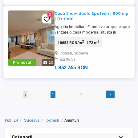
Casa Individuala Ipotesti | 800 mp
2
| ID:1000
Agentia Imobiliara Fimmo va propune spre
vanzare o casa moderna, situata in
Ipotesti, pe un teren de 8 ari, intr-o zona
2
2
10653 RON/m
| 172 m
linistita. Aceasta locuinta ofera un design
contemporan si dotari premium, fiind
Ipotesti, Suceava
complet mobilata si utilata pentru a oferi
azi 06:51
tot confortul unei case moderne.
Promovat
20
Caracteristici interioare: Interior ...
1 832 355 RON
›
‹
1
2
Publi24
Suceava
Ipotesti
Anunturi
Categorii