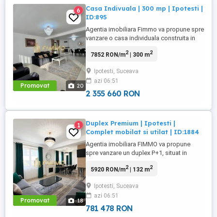
Casa Indivuala | 300 mp | Ipotesti |
6
ID:895
Agentia imobiliara Fimmo va propune spre
vanzare o casa individuala construita in
2022, amplasata intr-o zona linistita,
2
2
7852 RON/m
| 300 m
perfecta pentru cei care isi doresc confort
si intimitate. Cu un teren de 600 mp si o
Ipotesti, Suceava
suprafata totala a casei de 300 mp,
azi 06:51
aceasta proprietate imbina perfect
Promovat
20
eleganta, spatiul generos ...
2 355 660 RON
Duplex Premium | Ipotesti |
1
Complet mobilat si utilat | ID:1884
Agentia imobiliara FIMMO va propune
spre vanzare un duplex P+1, situat in
Ipotesti, edificat pe un teren de 170 mp.
2
2
5920 RON/m
| 132 m
Imobilul are o suprafata construita totala
de 140 mp si o suprafata utila de 132 mp.
Ipotesti, Suceava
Proprietatea se vinde complet mobilata si
azi 06:51
utilata, fiind pregatita pentru locuire fara
Promovat
18
investitii suplimentare ...
781 478 RON