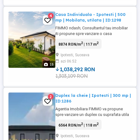
Casa Individuala - Ipotesti | 500
4
mp | Mobilata, utilata | ID:1298
FIMMO ndash; Consultantul tau imobiliar
iti propune spre vanzare o casa
individuala, situata in Ipotesti, intr-un
2
2
8874 RON/m
| 117 m
cartier rezidential nou, cu acces facil catre
centrul orasului Suceava si in imediata
Ipotesti, Suceava
apropiere de Carrefour. Proprietatea,
azi 06:52
construita in anul 2023, are un regim de
15
inaltime parter si o suprafata ...
1,038,292 RON
1,303,109 RON
Duplex la cheie | Ipotesti | 300 mp |
2
ID:1286
Agentia Imobiliara FIMMO va propune
spre vanzare un duplex cu suprafata utila
de 100 mp si suprafata totala de 118 mp,
2
2
6564 RON/m
| 118 m
situat intr-o zona in dezvoltare, ideal
pentru familii care isi doresc o locuinta
Ipotesti, Suceava
personalizata. Imobilul se afla in stadiul