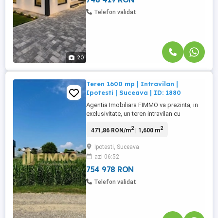
Telefon validat
20
Teren 1600 mp | Intravilan |
Ipotesti | Suceava | ID: 1880
Agentia Imobiliara FIMMO va prezinta, in
exclusivitate, un teren intravilan cu
suprafata de 1.600 mp, situat in comuna
2
2
471,86 RON/m
| 1,600 m
Ipotesti, la doar 300 de metri de Primarie,
intr-o zona aflata in continua dezvoltare,
Ipotesti, Suceava
cu acces facil catre principalele puncte de
azi 06:52
interes. Aceasta proprietate reprezinta o
oportunitate ...
754 978 RON
Telefon validat