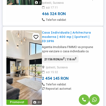
2
Ipotesti, Suceava
azi 17:11
466 324 RON
Telefon validat
Casa Individuala | Arhitectura
moderna | 400 mp | Ipotesti |
ID:1896
Agentia Imobiliara FIMMO va propune
spre vanzare o casa individuala cu
arhitectura contemporana, amplasata in
2
2
21156 RON/m
| 116 m
Ipotesti, in apropiere de Lidl, intr-o zona
rezidentiala usor accesibila si bine
Ipotesti, Suceava
conectata cu municipiul Suceava.
azi 15:32
Proprietatea este construita pe un teren de
400 mp si dispune de o suprafata ...
2 454 145 RON
Telefon validat
Repostat automat
Promovat
20