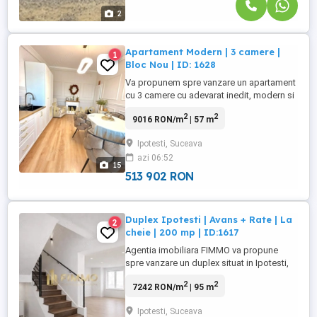
2
Apartament Modern | 3 camere |
1
Bloc Nou | ID: 1628
Va propunem spre vanzare un apartament
cu 3 camere cu adevarat inedit, modern si
amenajat cu mult stil, situat in localitatea
2
2
9016 RON/m
| 57 m
Ipotesti, la doar 5 minute de oras ndash; o
locatie ideala pentru cei care isi doresc
Ipotesti, Suceava
liniste, aer curat si in acelasi timp acces
azi 06:52
rapid catre toate facilitatile urbane.
15
Proprietatea ...
513 902 RON
Duplex Ipotesti | Avans + Rate | La
2
cheie | 200 mp | ID:1617
Agentia imobiliara FIMMO va propune
spre vanzare un duplex situat in Ipotesti,
intr-o zona centrala, cu acces rapid catre
2
2
7242 RON/m
| 95 m
magazine si zonele de interes ale
localitatii. Proprietatea are o suprafata
Ipotesti, Suceava
desfasurata de 126 mp, o suprafata utila