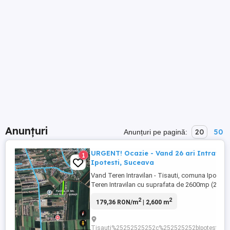
Anunțuri
20
50
Anunțuri pe pagină:
URGENT! Ocazie - Vand 26 ari Intravila
1
Ipotesti, Suceava
Vand Teren Intravilan - Tisauti, comuna Ipotest
Teren Intravilan cu suprafata de 2600mp (26 ari
Intabulat. Aproape de centru, Lidl, Ovis, Dezme
2
2
179,36 RON/m
| 2,600 m
Ipotesti. Deschidere la drum 10,5m. Utilitati dis
front: apa, canalizare, gaz, electricitate. Terenu
drept, zona fiind ...
Tisauti%25252525252c%252525252bIpotesti%2