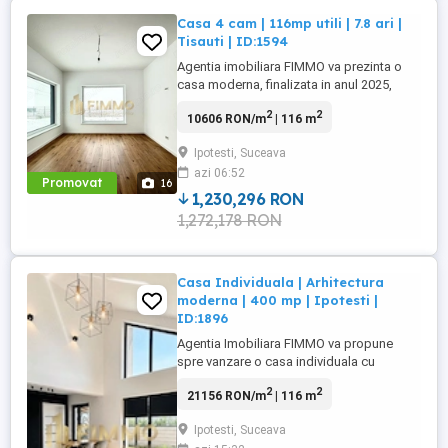
Casa 4 cam | 116mp utili | 7.8 ari |
Tisauti | ID:1594
Agentia imobiliara FIMMO va prezinta o
casa moderna, finalizata in anul 2025,
situata in localitatea Tisauti, judetul
2
2
10606 RON/m
| 116 m
Suceava, o proprietate care imbina
armonios confortul, functionalitatea si un
Ipotesti, Suceava
standard ridicat al finisajelor. Imobilul este
azi 06:52
construit pe regim de inaltime P+E si are o
Promovat
16
suprafata utila ...
1,230,296 RON
1,272,178 RON
Casa Individuala | Arhitectura
moderna | 400 mp | Ipotesti |
ID:1896
Agentia Imobiliara FIMMO va propune
spre vanzare o casa individuala cu
arhitectura contemporana, amplasata in
2
2
21156 RON/m
| 116 m
Ipotesti, in apropiere de Lidl, intr-o zona
rezidentiala usor accesibila si bine
Ipotesti, Suceava
conectata cu municipiul Suceava.