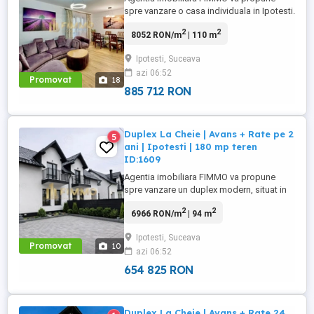
spre vanzare o casa individuala in Ipotesti.
O casa construita pentru oameni care
2
2
8052 RON/m
| 110 m
cauta liniste, spatiu si confort real.
Proprietatea se remarca prin atmosfera
Ipotesti, Suceava
primitoare si spatiile atent ingrijite. Livingul
azi 06:52
generos, amenajat in tonuri calde si
Promovat
18
luminoase, creeaza ...
885 712 RON
Duplex La Cheie | Avans + Rate pe 2
5
ani | Ipotesti | 180 mp teren
ID:1609
Agentia imobiliara FIMMO va propune
spre vanzare un duplex modern, situat in
Ipotesti, in apropierea Primariei, intr-o
2
2
6966 RON/m
| 94 m
zona centrala aflata in plina dezvoltare.
Proprietatea este amplasata pe un teren
Ipotesti, Suceava
de 180 mp si are o suprafata totala de 116
Promovat
10
azi 06:52
mp, cu o suprafata utila de 94 mp, fiind o
alegere potrivita ...
654 825 RON
Duplex La Cheie | Avans + Rate 24