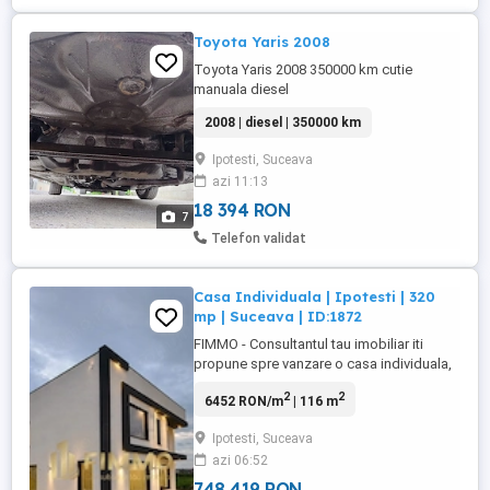
Toyota Yaris 2008
Toyota Yaris 2008 350000 km cutie
manuala diesel
2008 | diesel | 350000 km
Ipotesti, Suceava
azi 11:13
18 394 RON
7
Telefon validat
Casa Individuala | Ipotesti | 320
mp | Suceava | ID:1872
FIMMO - Consultantul tau imobiliar iti
propune spre vanzare o casa individuala,
remarcata printr-o arhitectura moderna,
2
2
6452 RON/m
| 116 m
linii elegante si spatii bine proportionate,
amplasata intr-o zona rezidentiala din
Ipotesti, Suceava
Ipotesti, cu acces rapid catre oras.
azi 06:52
Construita in regim de inaltime P+1,
proprietatea este amplasata ...
748 419 RON