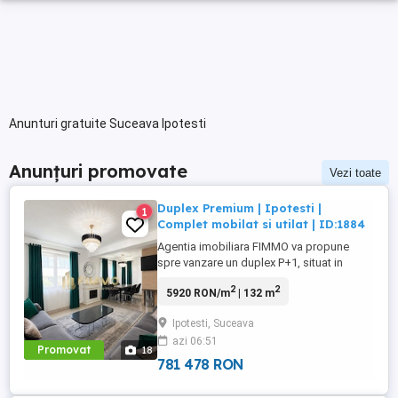
Anunturi gratuite Suceava Ipotesti
Anunțuri promovate
Vezi toate
Duplex Premium | Ipotesti |
1
Complet mobilat si utilat | ID:1884
Agentia imobiliara FIMMO va propune
spre vanzare un duplex P+1, situat in
Ipotesti, edificat pe un teren de 170 mp.
2
2
5920 RON/m
| 132 m
Imobilul are o suprafata construita totala
de 140 mp si o suprafata utila de 132 mp.
Ipotesti, Suceava
Proprietatea se vinde complet mobilata si
azi 06:51
utilata, fiind pregatita pentru locuire fara
Promovat
18
investitii suplimentare ...
781 478 RON