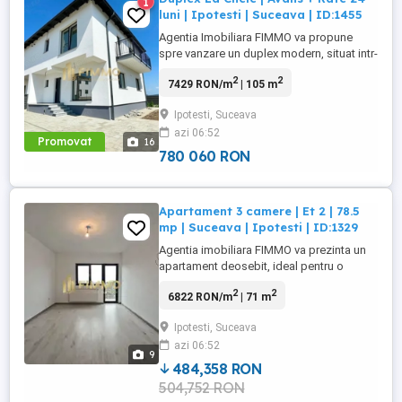
1
luni | Ipotesti | Suceava | ID:1455
Agentia Imobiliara FIMMO va propune
spre vanzare un duplex modern, situat intr-
un cartier rezidential nou din Ipotesti, la
2
2
7429 RON/m
| 105 m
doar 5 km de centrul orasului Suceava.
Constructia are regim de inaltime P + 1 +
Ipotesti, Suceava
pod si este amplasata pe un teren de
azi 06:52
250mp, intr-o zona linistita, cu acces
Promovat
16
privat. Compartimentarea ...
780 060 RON
Apartament 3 camere | Et 2 | 78.5
mp | Suceava | Ipotesti | ID:1329
Agentia imobiliara FIMMO va prezinta un
apartament deosebit, ideal pentru o
familie care isi doreste confort, intimitate
2
2
6822 RON/m
| 71 m
si acces rapid catre toate punctele de
interes din Suceava. Situat in zona
Ipotesti, Suceava
Ipotesti, la doar 5 minute de centrul
azi 06:52
orasului, acest apartament imbina
9
armonios linistea unei zone rezidentiale ...
484,358 RON
504,752 RON