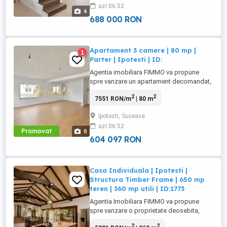
azi 06:52
de 95 mp si este amplasata pe un teren de
4
200 mp, fiind o alegere ...
688 000 RON
Apartament 3 camere | 80 mp |
1
Parter | Ipotesti | ID:
Agentia imobiliara FIMMO va propune
spre vanzare un apartament decomandat,
la cheie, situat in Ipotesti, intr-un complex
2
2
7551 RON/m
| 80 m
rezidential nou, amplasat intr-o zona in
plina dezvoltare, in apropierea Primariei.
Ipotesti, Suceava
Apartamentul este situat la parterul unui
azi 06:52
bloc cu regim de inaltime P + 2 si are o
Promovat
8
suprafata utila ...
604 097 RON
Casa Individuala | Ipotesti |
Structura Timber Frame | 650 mp
teren | 360 mp utili | ID:1773
Agentia Imobiliara FIMMO va propune
spre vanzare o proprietate deosebita,
situata in Ipotesti, in zona centrala, la doar
2
2