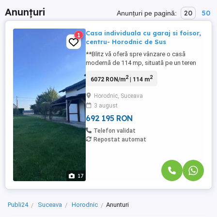
Anunțuri
20
50
Anunțuri pe pagină:
Casa individuala cu garaj si foisor,
1
centru- Horodnic de Sus
**Blitz vă oferă spre vânzare o casă
modernă de 114 mp, situată pe un teren
generos de 1500 mp, construită în 2023.
2
2
6072 RON/m
| 114 m
Casa are o compartimentare funcțională,
incluzând două camere luminoase, doua
Horodnic, Suceava
bai și o bucătărie cu living openspace,
3 august
ideală pentru gătit și petrecerea timpului în
familie. Izolată ...
692 195 RON
Telefon validat
Repostat automat
17
Publi24
Suceava
Horodnic
Anunturi