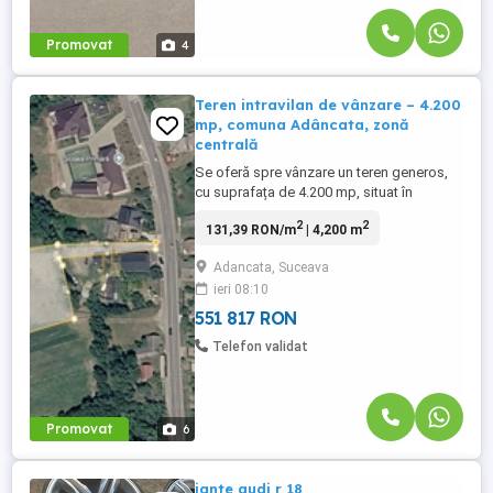
Promovat
4
Teren intravilan de vânzare – 4.200
mp, comuna Adâncata, zonă
centrală
Se oferă spre vânzare un teren generos,
cu suprafața de 4.200 mp, situat în
comuna Adâncata, într-o zonă centrală,
2
2
131,39 RON/m
| 4,200 m
dar retrasă, liniștită și deosebită, ideală
pentru construcția unei locuințe private, a
Adancata, Suceava
unei case de vacanță sau pentru un
ieri 08:10
proiect rezidențial exclusivist. Proprietatea
beneficiază de deschidere ...
551 817 RON
Telefon validat
Promovat
6
jante audi r 18