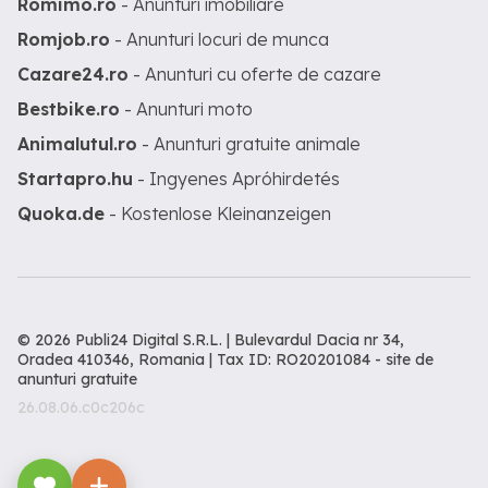
Romimo.ro
- Anunturi imobiliare
Romjob.ro
- Anunturi locuri de munca
Cazare24.ro
- Anunturi cu oferte de cazare
Bestbike.ro
- Anunturi moto
Animalutul.ro
- Anunturi gratuite animale
Startapro.hu
- Ingyenes Apróhirdetés
Quoka.de
- Kostenlose Kleinanzeigen
© 2026 Publi24 Digital S.R.L. | Bulevardul Dacia nr 34,
Oradea 410346, Romania | Tax ID: RO20201084 -
site de
anunturi gratuite
26.08.06.c0c206c