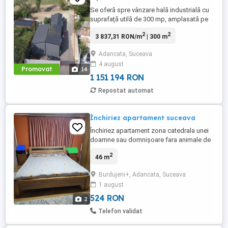
Se oferă spre vânzare hală industrială cu
suprafață utilă de 300 mp, amplasată pe
un teren de 1300 mp, împrejmuit, situată în
2
2
3 837,31 RON/m
| 300 m
zonă centrală a localității Adâncata, cu
acces direct din drumul județean DJ 29A.
Adancata, Suceava
Caracteristici principale: construcție
4 august
solidă, realizată pe structură rezistentă,
Promovat
14
acces facil ...
1 151 194 RON
Repostat automat
Închiriez apartament suceava
Închiriez apartament zona catedrala unei
doamne sau domnișoare fara animale de
companie rog seriozitate mai multe detalii
2
46 m
la telefon
Burdujeni+, Adancata, Suceava
1 august
524 RON
2
Telefon validat