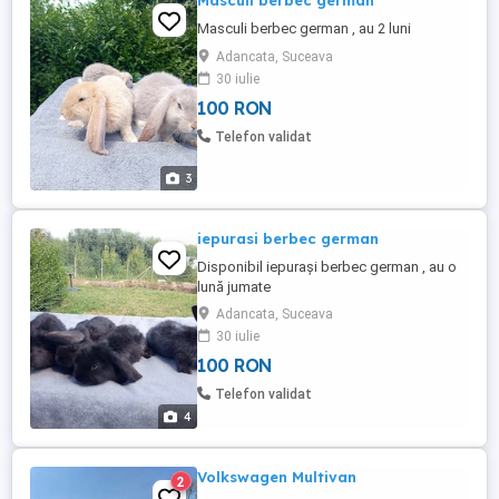
Masculi berbec german
Masculi berbec german , au 2 luni
Adancata, Suceava
30 iulie
100 RON
Telefon validat
3
iepurasi berbec german
Disponibil iepurași berbec german , au o
lună jumate
Adancata, Suceava
30 iulie
100 RON
Telefon validat
4
Volkswagen Multivan
2