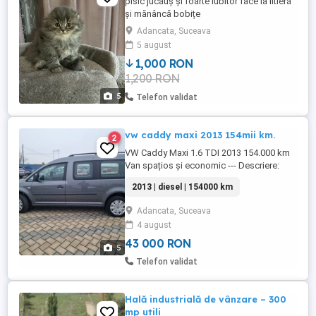
pisic jucăuș și foarte iubitor face la litieră
și mănâncă bobițe
Adancata, Suceava
5 august
1,000 RON
1,200 RON
5
Telefon validat
vw caddy maxi 2013 154mii km.
2
VW Caddy Maxi 1.6 TDI 2013 154.000 km
Van spațios și economic --- Descriere:
Vând Volkswagen Caddy Maxi din 2013,
2013 | diesel | 154000 km
motorizare 1.6 TDI (diesel), cu un rulaj de
aproximativ 154.000 km. Mașina este
Adancata, Suceava
foarte practică, spațioasă și fiabilă, ideală
4 august
pentru transport de marfă ușoară, pentru
muncă sau ...
43 000 RON
5
Telefon validat
Hală industrială de vânzare – 300
mp utili