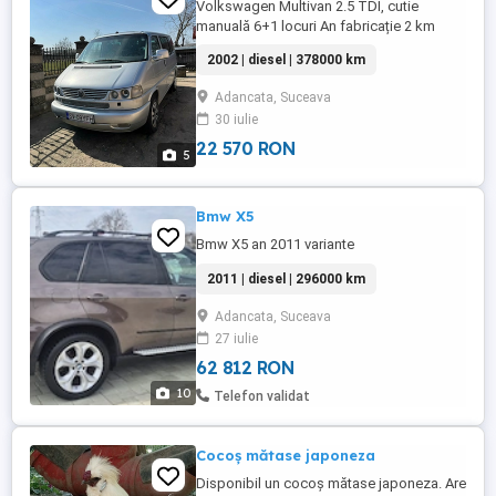
Volkswagen Multivan 2.5 TDI, cutie
manuală 6+1 locuri An fabricație 2 km
2002 | diesel | 378000 km
Adancata, Suceava
30 iulie
22 570 RON
5
Bmw X5
Bmw X5 an 2011 variante
2011 | diesel | 296000 km
Adancata, Suceava
27 iulie
62 812 RON
10
Telefon validat
Cocoș mătase japoneza
Disponibil un cocoș mătase japoneza. Are