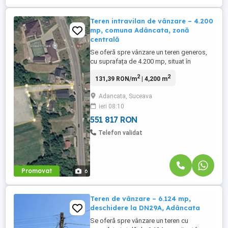
Teren intravilan de vânzare – 4.200
mp, comuna Adâncata, zonă
centrală
Se oferă spre vânzare un teren generos,
cu suprafața de 4.200 mp, situat în
comuna Adâncata, într-o zonă centrală,
2
2
131,39 RON/m
| 4,200 m
dar retrasă, liniștită și deosebită, ideală
pentru construcția unei locuințe private, a
Adancata, Suceava
unei case de vacanță sau pentru un
ieri 08:10
proiect rezidențial exclusivist. Proprietatea
beneficiază de deschidere ...
551 817 RON
Telefon validat
Promovat
6
Teren de vânzare – 6.124 mp,
deschidere la DN29A, Adâncata
Se oferă spre vânzare un teren cu