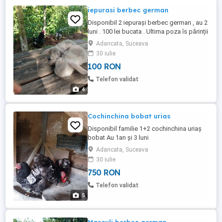
iepurasi berbec german
Disponibil 2 iepurași berbec german , au 2
luni . 100 lei bucata . Ultima poza îs părinții
Adancata, Suceava
30 iulie
100 RON
Telefon validat
4
Cochinchina bobat urias
Disponibil familie 1+2 cochinchina uriaș
bobat Au 1an și 3 luni
Adancata, Suceava
30 iulie
750 RON
Telefon validat
5