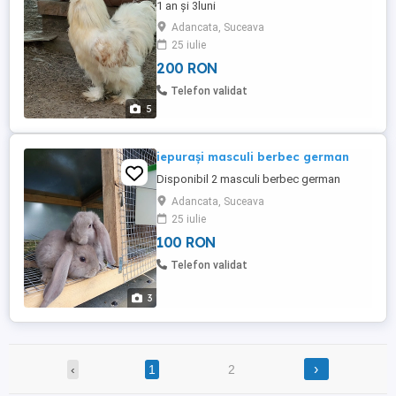
1 an și 3luni
Adancata, Suceava
25 iulie
200 RON
Telefon validat
5
iepurași masculi berbec german
Disponibil 2 masculi berbec german
Adancata, Suceava
25 iulie
100 RON
Telefon validat
3
›
‹
1
2