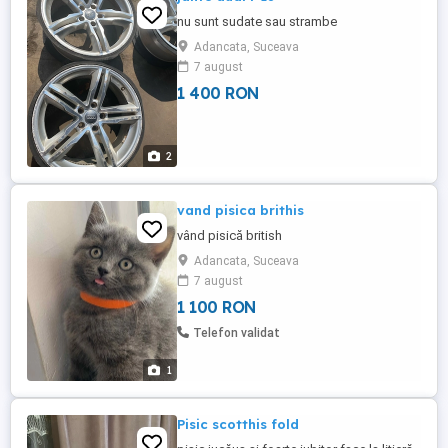
nu sunt sudate sau strambe
Adancata, Suceava
7 august
1 400 RON
2
vand pisica brithis
vând pisică british
Adancata, Suceava
7 august
1 100 RON
Telefon validat
1
Pisic scotthis fold