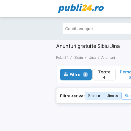
publi
24
.ro
Toate
Perso
Filtre
2
4
3
Anunturi gratuite Sibiu Jina
Publi24
Sibiu
Jina
Anunturi
Toate
Pers
Filtre
2
4
3
Filtre active:
Sibiu
Jina
Șter