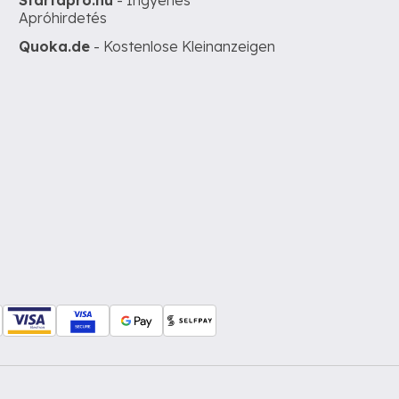
Startapro.hu
- Ingyenes
Apróhirdetés
Quoka.de
- Kostenlose Kleinanzeigen