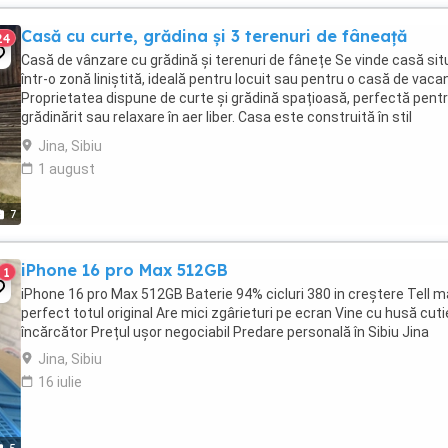
Casă cu curte, grădina și 3 terenuri de fâneață
24
Casă de vânzare cu grădină și terenuri de fânețe Se vinde casă si
într-o zonă liniștită, ideală pentru locuit sau pentru o casă de vaca
Proprietatea dispune de curte și grădină spațioasă, perfectă pent
grădinărit sau relaxare în aer liber. Casa este construită în stil
tradițional și include ...
Jina, Sibiu
1 august
7
iPhone 16 pro Max 512GB
1
iPhone 16 pro Max 512GB Baterie 94% cicluri 380 in creștere Tell 
perfect totul original Are mici zgârieturi pe ecran Vine cu husă cuti
încărcător Prețul ușor negociabil Predare personală în Sibiu Jina
Jina, Sibiu
16 iulie