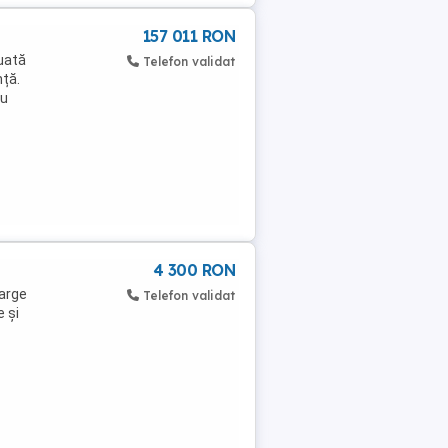
157 011 RON
tuată
Telefon validat
nță.
ru
4 300 RON
marge
Telefon validat
e și