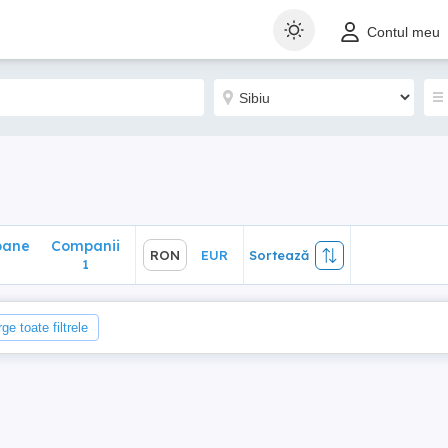
ane
Companii
RON
EUR
Sortează
Contul meu
1
oane
Companii
RON
EUR
Sortează
1
ge toate filtrele