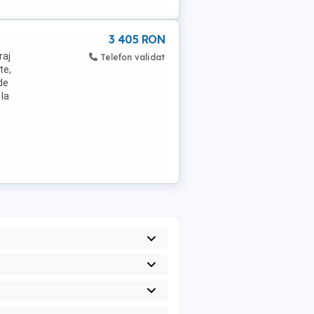
3 405 RON
raj
Telefon validat
te,
de
 la