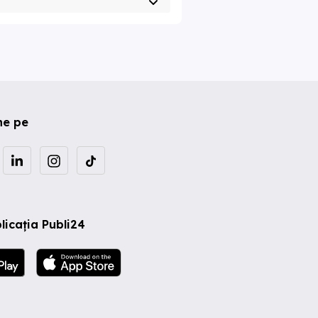
ne pe
licația Publi24