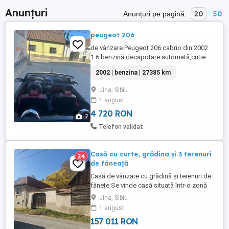
Anunțuri
20
50
Anunțuri pe pagină:
peugeot 206
de vânzare Peugeot 206 cabrio din 2002
1.6 benzină decapotare automată,cutie
manuală, preț negociabil, mai multe detalii
2002 | benzina | 27385 km
în privat!
Jina, Sibiu
1 august
4 720 RON
7
Telefon validat
Casă cu curte, grădina și 3 terenuri
24
de fâneață
Casă de vânzare cu grădină și terenuri de
fânețe Se vinde casă situată într-o zonă
liniștită, ideală pentru locuit sau pentru o
Jina, Sibiu
casă de vacanță. Proprietatea dispune de
1 august
curte și grădină spațioasă, perfectă
157 011 RON
pentru grădinărit sau relaxare în aer liber.