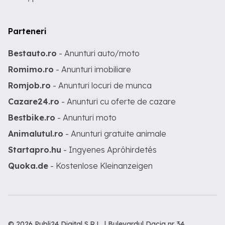
Parteneri
Bestauto.ro
- Anunturi auto/moto
Romimo.ro
- Anunturi imobiliare
Romjob.ro
- Anunturi locuri de munca
Cazare24.ro
- Anunturi cu oferte de cazare
Bestbike.ro
- Anunturi moto
Animalutul.ro
- Anunturi gratuite animale
Startapro.hu
- Ingyenes Apróhirdetés
Quoka.de
- Kostenlose Kleinanzeigen
© 2026 Publi24 Digital S.R.L. | Bulevardul Dacia nr 34,