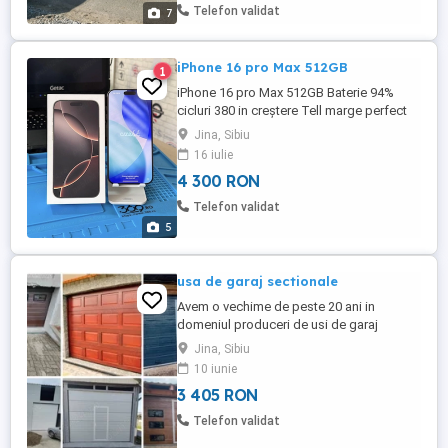
Casa este construită în stil tradițional și
Telefon validat
7
include ...
iPhone 16 pro Max 512GB
1
iPhone 16 pro Max 512GB Baterie 94%
cicluri 380 in creștere Tell marge perfect
totul original Are mici zgârieturi pe ecran
Jina, Sibiu
Vine cu husă cutie și încărcător Prețul ușor
16 iulie
negociabil Predare personală în Sibiu Jina
4 300 RON
Telefon validat
5
usa de garaj sectionale
Avem o vechime de peste 20 ani in
domeniul produceri de usi de garaj
sectionale, rezidentiale sau industiale, din
Jina, Sibiu
materiale de buna calitate, panouri
10 iunie
sandvich cu o dimensiune de 4 cm , la pret
3 405 RON
de fabrica. Usa de garaj face parte din
confortul si siguranta locuintei Detalii si
Telefon validat
oferte la tel: