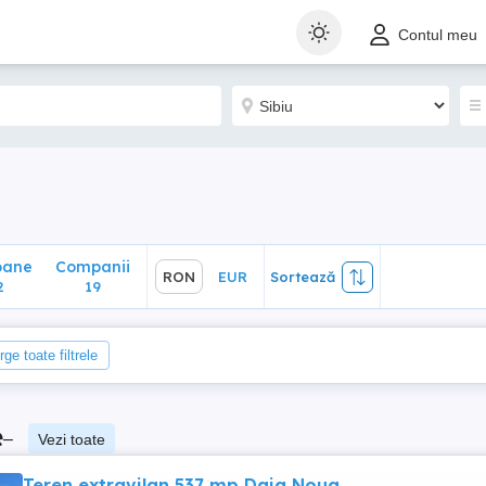
ane
Companii
RON
EUR
Sortează
Contul meu
19
oane
Companii
RON
EUR
Sortează
2
19
rge toate filtrele
e
–
Vezi toate
Teren extravilan 537 mp Daia Noua