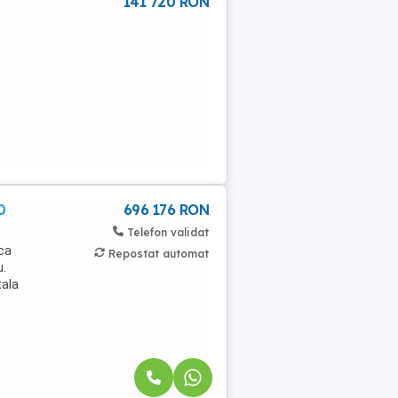
141 720 RON
0
696 176 RON
Telefon validat
ica
Repostat automat
u.
tala