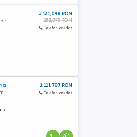
131,098 RON
152,073 RON
ere
Telefon validat
ria
1 111 707 RON
rn
Telefon validat
sub