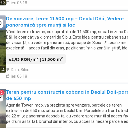
20
ieri 06:18
De vanzare, teren 11.500 mp – Dealul Dăii, Vedere
panoramică spre munți și lac
Vând teren extravilan, cu suprafața de 11.500 mp, situat în zona De
Dăii, la doar câțiva kilometri de Sibiu. Este ideal pentru cabane sau
de vacanță, cu vedere panoramică, aproape de Sibiu. 📍 Localizare
excelentă – acces facil din oraș, poziționat într-o zonă liniștită, ide
pentru relaxare ...
2
2
62,93 RON/m
| 11,500 m
Daia, Sibiu
12
ieri 06:18
Teren pentru constructie cabana in Dealul Daii-par
2
de 650 mp
Agentia Tower Imob, va prezinta spre vanzare, parcele de teren
extravilan de 650 mp, situate in Dealul Daii. Parcelele au front strad
de 22 ml ,o panorama deosebita, cu vedere spre muntii si acces fac
pe drum asfaltat. Drumul din interior, cu acces la fiecare parcela e
amenajat si foarte bun. ...