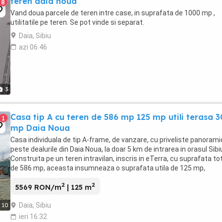
teren daia noua
8
Vand doua parcele de teren intre case, in suprafata de 1000 mp ,
utilitatile pe teren. Se pot vinde si separat.
Daia, Sibiu
azi 06:46
3
Casa tip A cu teren de 586 mp 125 mp utili terasa 3
1
mp Daia Noua
Casa individuala de tip A-frame, de vanzare, cu priveliste panoram
peste dealurile din Daia Noua, la doar 5 km de intrarea in orasul Sibi
Construita pe un teren intravilan, inscris in eTerra, cu suprafata to
de 586 mp, aceasta insumneaza o suprafata utila de 125 mp,
distribuita pe ...
2
2
5569 RON/m
| 125 m
Daia, Sibiu
10
ieri 16:32