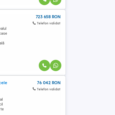
723 658 RON
Telefon validat
alul
 case
ală
cele
76 042 RON
Telefon validat
al
il
ste