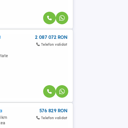
8
2 087 072 RON
Telefon validat
etate
a
576 829 RON
4 km
Telefon validat
atea