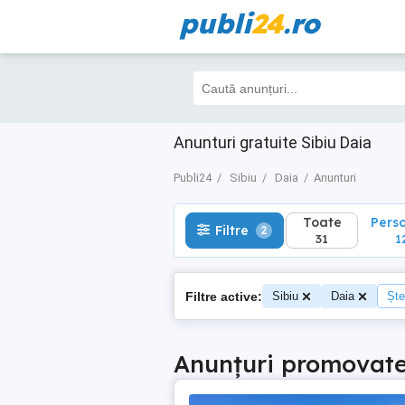
publi
24
.ro
Toate
Perso
Filtre
2
31
12
Anunturi gratuite Sibiu Daia
Publi24
Sibiu
Daia
Anunturi
Toate
Pers
Filtre
2
31
1
Filtre active:
Sibiu
Daia
Ște
Anunțuri promovat