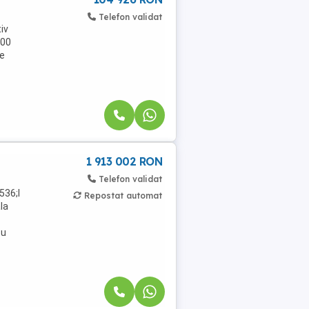
Telefon validat
iv
400
te
1 913 002 RON
Telefon validat
536;I
Repostat automat
la
cu