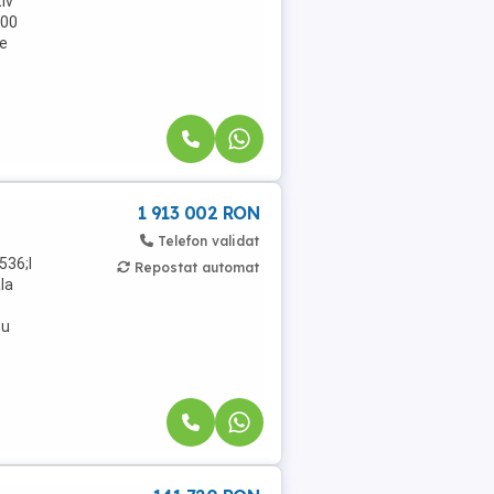
iv
400
te
1 913 002 RON
Telefon validat
536;I
Repostat automat
la
cu