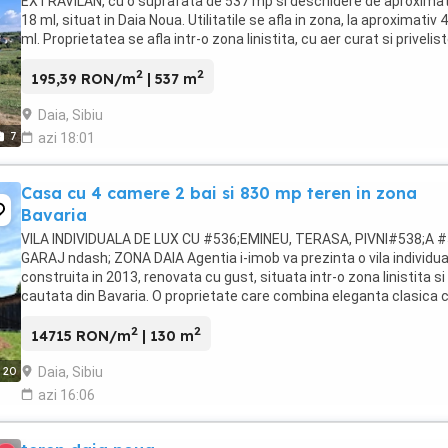
EXTRAVILAN, cu o suprafata de 537 mp si deschidere de aproximat
18 ml, situat in Daia Noua. Utilitatile se afla in zona, la aproximativ 
ml. Proprietatea se afla intr-o zona linistita, cu aer curat si privelis
deschisa, ideala pentru ...
2
2
195,39 RON/m
| 537 m
Daia, Sibiu
7
azi 18:01
Casa cu 4 camere 2 bai si 830 mp teren in zona
Bavaria
VILA INDIVIDUALA DE LUX CU #536;EMINEU, TERASA, PIVNI#538;A #
GARAJ ndash; ZONA DAIA Agentia i-imob va prezinta o vila individua
construita in 2013, renovata cu gust, situata intr-o zona linistita si
cautata din Bavaria. O proprietate care combina eleganta clasica 
confortul modern, fiind gata ...
2
2
14715 RON/m
| 130 m
Daia, Sibiu
20
azi 16:06