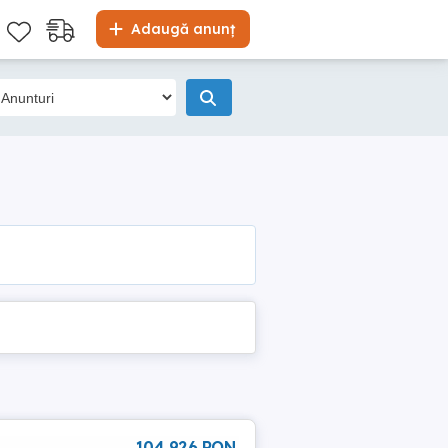
Adaugă anunț
104 926 RON