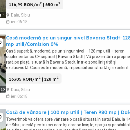
2
2
116,99 RON/m
| 650 m
Daia, Sibiu
5
ieri 06:18
Casă modernă pe un singur nivel Bavaria Stadt–12
mp utili/Comision 0%
Casă superbă, modernă, pe un singur nivel – 128 mp utili + teren
suplimentar cu CF separat | Bavaria Stadt | Vă prezentăm o propri
rară pe piață, situată în Bavaria Stadt, într-o zonă liniștită și
exclusivistă. Casa este modernă, impecabil construită și excelent
întreținută, dispusă pe un singur ...
2
2
16305 RON/m
| 128 m
Daia, Sibiu
20
ieri 06:18
Casă de vânzare | 100 mp utili | Teren 980 mp | Dai
TowerImob vă oferă spre vânzare o casă situată în satul Daia, la 1
de Sibiu, ideală pentru cei care își doresc liniște, spațiu și posibilit