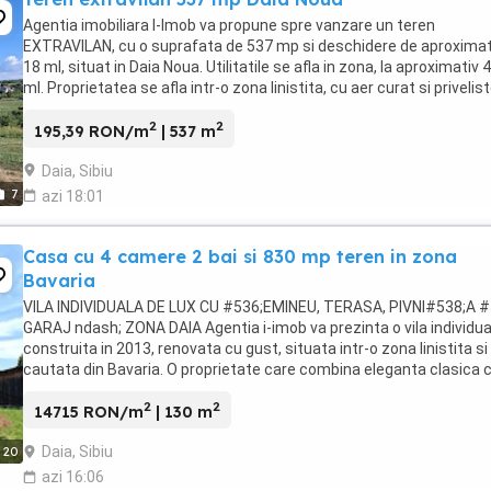
Agentia imobiliara I-Imob va propune spre vanzare un teren
EXTRAVILAN, cu o suprafata de 537 mp si deschidere de aproximat
18 ml, situat in Daia Noua. Utilitatile se afla in zona, la aproximativ 
ml. Proprietatea se afla intr-o zona linistita, cu aer curat si privelis
deschisa, ideala pentru ...
2
2
195,39 RON/m
| 537 m
Daia, Sibiu
7
azi 18:01
Casa cu 4 camere 2 bai si 830 mp teren in zona
Bavaria
VILA INDIVIDUALA DE LUX CU #536;EMINEU, TERASA, PIVNI#538;A #
GARAJ ndash; ZONA DAIA Agentia i-imob va prezinta o vila individua
construita in 2013, renovata cu gust, situata intr-o zona linistita si
cautata din Bavaria. O proprietate care combina eleganta clasica 
confortul modern, fiind gata ...
2
2
14715 RON/m
| 130 m
Daia, Sibiu
20
azi 16:06