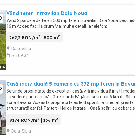
Vând teren intravilan Daia Noua
Vând 2 parcele de teren 500 mp teren intravilan Daia Noua Deschid
16 m Acces facil la drum Mai multe detalii la telefon:
2
2
262,2 RON/m
| 500 m
Daia, Sibiu
ieri 09:34
4
Casă individuală 5 camere cu 372 mp teren în Bava
Se vinde proprietate de excepție - casă/vilă individuală în stil mode
cu vedere panoramică către munții Făgăraș și la doar 5 km de Sibiu
zona Bavaria. Această proprietate este disponibilă imediat și este
structurată astfel: Parter: - Hol de intrare. - Casă scării cu debara 
scară. - Baie cu geam. - ...
2
2
8174 RON/m
| 136 m
Daia, Sibiu