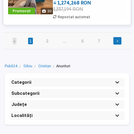
1,274,268 RON
in anul 2022, are regimul de inaltime
1,337,194 RON
Parter+Etaj+Pod, pozitionata pe un teren
Promovat
20
de 250 mp cu deschidere ...
Repostat automat
›
‹
1
2
…
6
7
Publi24
Sibiu
Cristian
Anunturi
Categorii
Subcategorii
Județe
Localități