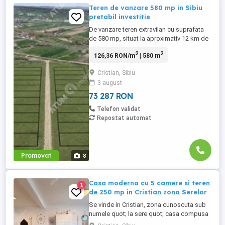
Teren de vanzare 580 mp in Sibiu
pretabil investitie
De vanzare teren extravilan cu suprafata
de 580 mp, situat la aproximativ 12 km de
centrul orasului Sibiu, intr-o zona linistita
2
2
126,36 RON/m
| 580 m
si in dezvoltare. Terenul se afla la o
distanta de aproximativ 500 metri fata de
Cristian, Sibiu
drumul asfaltat, cu acces facil pe un drum
3 august
pietruit si usor practicabil in orice sezon.
Proprietatea ...
73 287 RON
Telefon validat
Repostat automat
Promovat
8
Casa moderna cu 5 camere si teren
1
de 250 mp in Cristian zona Serelor
Se vinde in Cristian, zona cunoscuta sub
numele quot; la sere quot; casa compusa
din 5 camere decomandate cu 2 bai in