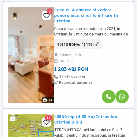
Casa cu 4 camere si vedere
3
panoramica chiar la intrare In
Cristian
Casa de vanzare construita in 2021, in
Cristian, la 5 minute de mers cu masina de
oras! Suprafata utila a casei este de 119
2
2
10113 RON/m
| 119 m
mp+terasa generoasa de 34 mp si curte
libera de 80 mp. Casa se desfasoara pe 3
Cristian, Sibiu
niveluri parter+2 etaje, astfel: - Parter: hol,
ieri 15:36
living open space cu bucatarie cu o
suprafata generoasa ...
1 203 481 RON
Telefon validat
Repostat automat
14
43500 mp (4,35 Ha) Intravilan
12
Cristian,Sibiu
TEREN INTRAVILAN Industrial cu P. U. Z.
valabil pentru Industrie,birouri, și Prestări