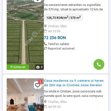
De vanzare teren extravilan cu suprafata
de 570 mp, situat la aproximativ 12 km de
centrul orasului Sibiu, intr-o zona linistita
2
2
126,73 RON/m
| 570 m
si in dezvoltare. Terenul se afla la o
distanta de aproximativ 500 metri fata de
Cristian, Sibiu
drumul asfaltat, cu acces facil pe un drum
ieri 10:06
pietruit si usor practicabil in orice sezon.
Proprietatea ...
72 236 RON
Telefon validat
Repostat automat
Promovat
8
Casa moderna cu 5 camere si teren
1
de 250 mp in Cristian zona Serelor
Se vinde in Cristian, zona cunoscuta sub
numele quot; la sere quot; casa compusa
din 5 camere decomandate cu 2 bai in
Cristian, Sibiu
suprafata totala de 149.55 mp si teren
ieri 09:34
total de 250 mp. Imobilul a fost construit