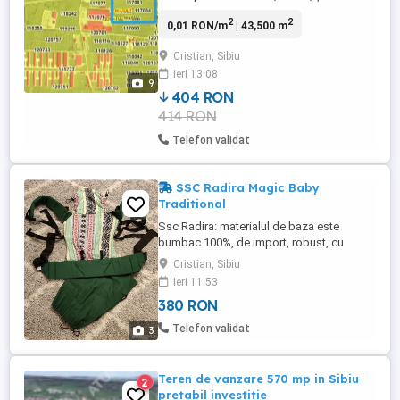
Servicii ,, alte funcții admise: -cazare:-
2
2
0,01 RON/m
| 43,500 m
locuinte de serviciu (P+1+M) -comert
(alimentar și nealimentar) -desfacere -
Cristian, Sibiu
spații comerciale" Situat la intrare în
ieri 13:08
Cristian pe partea stângă dinspre Sibiu,
9
270 ml deschidere ...
404 RON
414 RON
Telefon validat
SSC Radira Magic Baby
Traditional
Ssc Radira: materialul de baza este
bumbac 100%, de import, robust, cu
densitatea de 250 gr/mp, cu tesatura pe
Cristian, Sibiu
diagonala, certificat OEKO TEX 100
ieri 11:53
(standard pentru tipurile de materiale
380 RON
testate pentru substante nocive). Cusut cu
ata rezistenta, sistemul este buretat si
Telefon validat
3
matlasat in zona capului si a picioruselor.
...
Teren de vanzare 570 mp in Sibiu
2
pretabil investitie