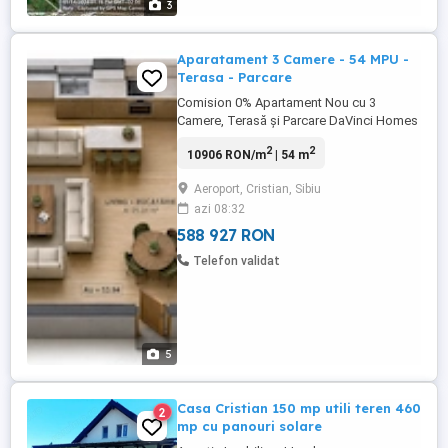
3
Aparatament 3 Camere - 54 MPU -
Terasa - Parcare
Comision 0% Apartament Nou cu 3
Camere, Terasă și Parcare DaVinci Homes
(Zona de Vest) | Predare la Alb Vă
2
2
10906 RON/m
| 54 m
propunem spre vânzare un apartament
nou cu 3 camere, situat la parter, ideal
Aeroport, Cristian, Sibiu
pentru cei care își doresc acces facil și un
azi 08:32
spațiu exterior generos. Datorită
poziționării strategice și a cererii ...
588 927 RON
Telefon validat
5
Casa Cristian 150 mp utili teren 460
2
mp cu panouri solare