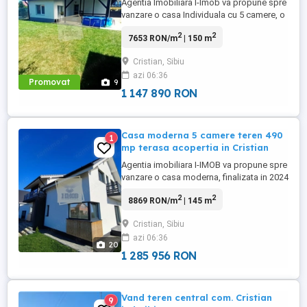
Agentia Imobiliara I-Imob va propune spre
vanzare o casa Individuala cu 5 camere, o
suprafata utila de 150 mp (180) ,
2
2
7653 RON/m
| 150 m
suprafata totala teren 460 mp, o amprenta
la sol de 80 mp si o curte libera de 310
Cristian, Sibiu
mp, in Localitatea Cristian din Judetul
azi 06:36
Sibiu. Predarea va fi CONFORM POZELOR
Promovat
9
Regimul de inaltime ...
1 147 890 RON
Casa moderna 5 camere teren 490
1
mp terasa acopertia in Cristian
Agentia imobiliara I-IMOB va propune spre
vanzare o casa moderna, finalizata in 2024
cu o suprafata generoasa de 145 mp utili
2
2
8869 RON/m
| 145 m
pe 2 niveluri, aerisita si luminoasa, situata
intr-o zona linistita si bine cotata din
Cristian, Sibiu
Cristian, la cateva sute de metri de centrul
azi 06:36
localitatii, ideala pentru o familie care ...
20
1 285 956 RON
Vand teren central com. Cristian
9