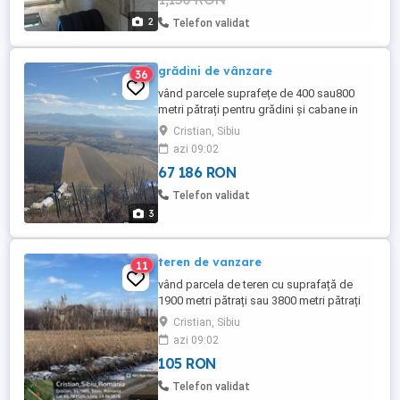
2
Telefon validat
grădini de vânzare
36
vând parcele suprafețe de 400 sau800
metri pătrați pentru grădini și cabane in
zona Cristian (sub vii) cu acte CF
Cristian, Sibiu
azi 09:02
67 186 RON
Telefon validat
3
teren de vanzare
11
vând parcela de teren cu suprafață de
1900 metri pătrați sau 3800 metri pătrați
pentru construcții de casa de vacanță,
Cristian, Sibiu
menționez ca este construcție lângă
azi 09:02
parcela mea drumul asfaltat
105 RON
Telefon validat