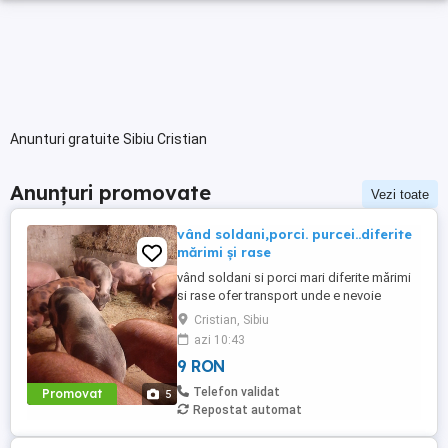
Anunturi gratuite Sibiu Cristian
Anunțuri promovate
Vezi toate
vând soldani,porci. purcei..diferite
mărimi și rase
vând soldani si porci mari diferite mărimi
si rase ofer transport unde e nevoie
Cristian, Sibiu
azi 10:43
9 RON
Telefon validat
Promovat
5
Repostat automat