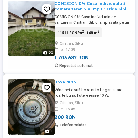
COMISION 0% Casa individuala 5
camere teren 500 mp Cristian Sibiu
COMISION 0%! Casa individuala de
vanzare in Cristian, Sibiu, amplasata pe un
teren de 500 mp, care ofera un echilibru
2
2
11511 RON/m
| 148 m
intre confort, eficienta si un strop de
natura, perfecta pentru o familie care isi
Cristian, Sibiu
doreste un camin "sanatos", bine construit
ieri 17:09
si pregatit sa ofere tot ce e mai important:
20
siguranta, ...
1 703 682 RON
Repostat automat
Boxe auto
Vând set două boxe auto Logan, stare
foarte bună. Putere ieșire 40 W.
Cristian, Sibiu
ieri 16:45
200 RON
Telefon validat
4