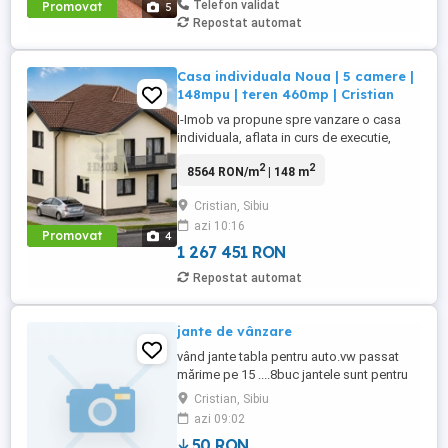
Telefon validat
Promovat
5
Repostat automat
Casa individuala Noua | 5 camere |
148mpu | teren 460mp | Cristian
I-Imob va propune spre vanzare o casa
individuala, aflata in curs de executie,
amplasata in localitatea Cristian, la doar
2
2
8564 RON/m
| 148 m
cateva minute de municipiul Sibiu.
Proprietatea imbina un design modern cu
Cristian, Sibiu
o compartimentare eficienta si spatii
azi 10:16
generoase, fiind ideala pentru o familie
Promovat
4
care isi doreste confort, ...
1 267 451 RON
Repostat automat
jante de vânzare
vând jante tabla pentru auto.vw passat
mărime pe 15 ....8buc jantele sunt pentru
Passat plus 4 capace roti originale
Cristian, Sibiu
,,passat,, prețul pe bucata este 75lei
azi 09:02
bucata
50 RON