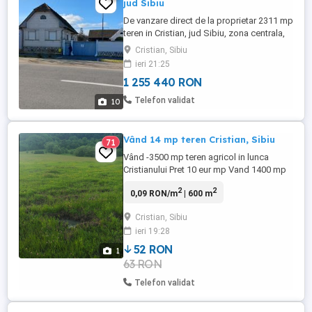
jud Sibiu
De vanzare direct de la proprietar 2311 mp
teren in Cristian, jud Sibiu, zona centrala,
cu deschidere la strada asfaltata de 20 ml
Cristian, Sibiu
deschiderea creste pe masura ce se
ieri 21:25
inainteza spre fundal- lungime cca. 100
1 255 440 RON
ml; bransat la utilitati complet: apa si
canalizare retea comunala, plus fantana
Telefon validat
10
proprie, curent ...
Vând 14 mp teren Cristian, Sibiu
71
Vând -3500 mp teren agricol in lunca
Cristianului Pret 10 eur mp Vand 1400 mp
teren livada cu meri in Cristian in zona de
2
2
0,09 RON/m
| 600 m
cabane Valea Mărului , langa ,, zona sub
Vii", cabane in apropiere, zona in
Cristian, Sibiu
dezvoltare,accesul se face pe sub
ieri 19:28
autostrada. Pret 27 eur mp -5400 mp teren
agricol la ieșire din ...
52 RON
1
63 RON
Telefon validat