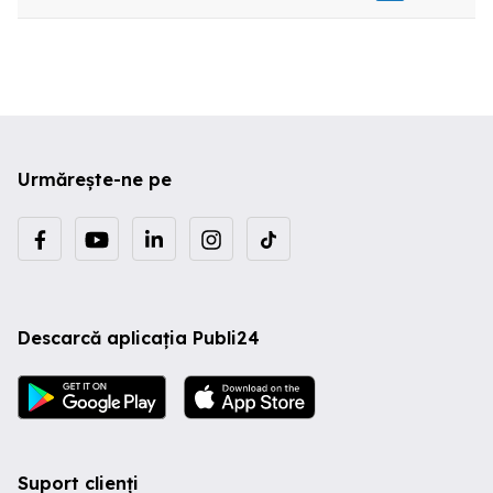
tamplarie PVC si geam termopan. Blocul
este izolat termic, izolatia acoperisului
fara probleme. Optional garaj langa
bloc la pretul de 7.500 euro. Agentia
imobiliara MARIS nu percepe comision
cumparatorului ! Informatii suplimentare
si programare vizionari Luni - Vineri
orele 9-19. Alte oferte gasiti pe
marisimobiliare ro
Urmărește-ne pe
Descarcă aplicația Publi24
Suport clienți