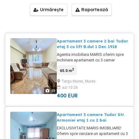
Urmărește
Raportează
Apartament 3 camere 2 bai Tudor
etaj 3 cu lift B.dul 1 Dec 1918
Agentia imobiliara MARIS oferim spre
inchiriere apartament cu 3 camer
confort 1, situat in cartierul Tudor
2
65.0 m
Vladimirescu pe B.dul 1 Dec 1918 la etaj
3 din 6 in apropiere de Shopping City.
Targu Mures, Mures
Zona foarte buna, aproape de
azi 10:26
facultatile: Sapientia, Cantemir si
15
UMFST, magazine, mijloace de
400
EUR
transport, parcuri, piata, etc. Bloc izolat,
dotat cu lift nou, spatios, mobilat si
dotat cu electrocasnice. Compus din:
Apartament 3 camere Tudor Str.
living, 2 dormitoare, 2 baie, bucatarie,
Armoniei etaj 1 cu 2 bai
camara, debara, hol, balcon inchis cu
termopan. Nu se inchiriaza la echipe de
EXCLUSIVITATE MARIS IMOBILIARE!
muncitori. Se inchiriaza numai pe teren
Oferim spre vanzare un apartament cu 3
lung (minim 1 an). Garantie 500 euro