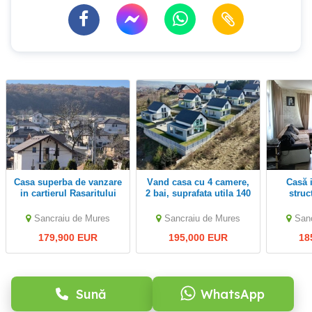
Casa superba de vanzare
Vand casa cu 4 camere,
Casă individuală cu
in cartierul Rasaritului
2 bai, suprafata utila 140
struc
Sancrai
si teren 500 mp
SANCR
Sancraiu de Mures
Sancraiu de Mures
San
179,900 EUR
195,000 EUR
18
Sună
WhatsApp