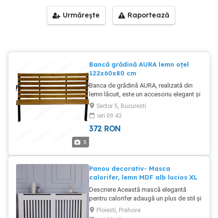
Urmărește
Raportează
Bancă grădină AURA lemn oțel
122x60x80 cm
Banca de grădină AURA, realizată din
lemn lăcuit, este un accesoriu elegant și
practic pentru grădina, terasa sau
Sector 5, Bucuresti
balconul dumneavoastră. Caracteristici
ieri 09:43
principale: Bancă de grădină pentru 2
372
RON
persoane Ideală pentru grădină, terasă
sau balcon Fabricată din lemn lăcuit
5
(strat de bază lăcuit) și lemn Construcție
stabilă Întreținere ușoară Montaj facil
Specificații tehnice: Material: lemn,
Panou decorativ- Masca
cadru metalic Dimensiuni (lă x ad x în):
calorifer, lemn MDF alb lucios XL
122 60 80 cm Înălțimea șezutului: 40 cm
Descriere Această mască elegantă
Grosimea lemnului: 18x55 mm
pentru calorifer adaugă un plus de stil și
Capacitate portantă: 240 kg Inclus: Set
funcționalitate oricărei încăperi.
de montaj pentru beton - 4 buc
Ploiesti, Prahova
Fabricată din lemn MDF de calitate
Conexpanduri M6 35mm Este important