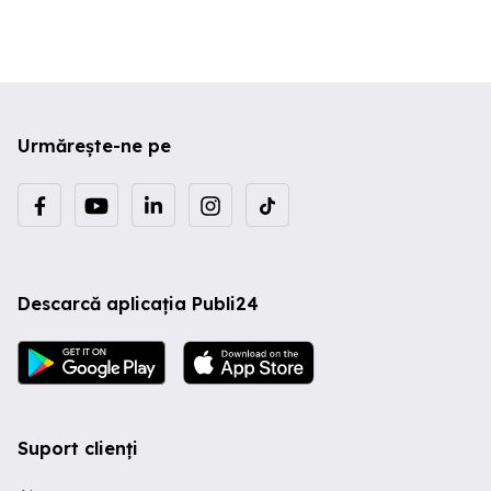
Construcție din oțel: Fabricat din oțel
vopsit, setul este solid și adaugă un
aspect modern oricărui spațiu exterior.
Durabilitatea materialului asigură
rezistență la diverse condiții
meteorologice, garantând utilizarea pe
termen lung fără pierderea calității.
Urmărește-ne pe
Design pliabil: Fiecare piesă este
pliabilă, economisind spațiu și
facilitând depozitarea. Poate fi strâns
rapid în caz de vreme nefavorabilă sau
atunci când este necesar mai mult
spațiu, fiind ideal pentru grădini mici sau
balcoane. Dimensiuni compacte: Masa
are dimensiunea de 60 x 71 cm ( x Î), iar
Descarcă aplicația Publi24
scaunele măsoară 43 x 40 x 80 cm (L x l
x Î), fiind potrivite pentru spații
exterioare de dimensiuni reduse.
Proporțiile oferă suficient confort fără a
încărca vizual spațiul. Asamblare
ușoară: Montajul este simplu și necesită
două persoane și o șurubelniță, astfel
Suport clienți
încât instalarea se realizează rapid și
fără dificultăți, chiar și pentru cei fără
experiență în asamblarea mobilierului.