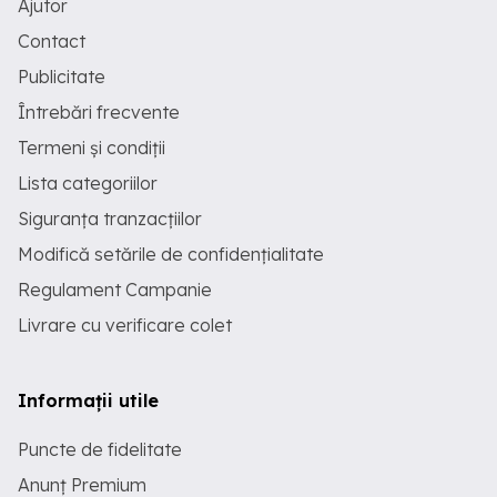
Ajutor
Specificații Culoare: Negru (Black)
Material: Oțel vopsit Greutate totală: 16
Contact
kg Greutate max. suportată: 120 kg
Publicitate
scaun Capacitate: 2 persoane Utilizare:
Interior Exterior Conținutul livrării: 1 x
Întrebări frecvente
Masă: 60 x 71 cm ( x Î) 2 x Scaune: 42 x
46 x 82 cm (L x l x Î)
Termeni și condiții
Lista categoriilor
Siguranța tranzacțiilor
Modifică setările de confidențialitate
Regulament Campanie
Livrare cu verificare colet
Informații utile
Puncte de fidelitate
Anunț Premium