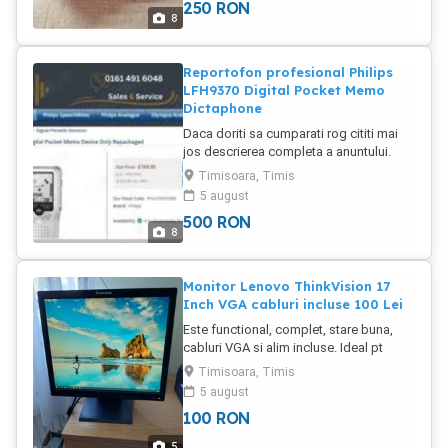
250
RON
Utlizat o prezentare pe saptamana de
8
aprox 1 ora, sub 3 ani = aprox 200 ore
Am si restul de componente la vanzare,
mai putin sursa. Detalii si in pozele
Reportofon profesional Philips
anuntului. Pentru a nu exista suspiciuni
LFH9370 Digital Pocket Memo
de nefunctionare predarea se face
Dictaphone
DOAR PERSONAL si cu proba pe loc pe
Daca doriti sa cumparati rog cititi mai
aparatul Dvs. Accept orice test in
jos descrierea completa a anuntului.
prezenta mea, Altfel NU se vinde ! Pret
Este un aparat profesional din gama
lampa cu modul = 250 Lei. Pret fix ! (
Timisoara, Timis
premium, de foarte buna calitate. Philips
peste 500 e generica, nu pe original ! )
5 august
original, Made in Austria, nu e chinezarie
500
RON
ieftina ! Card Philips original inclus, mufe
8
casti, microfon, date miniUSB... Display
luminat LED, 'n' functii, baterii normale
2x1,5V tip AAA Autonomie f mare,
Monitor Lenovo ThinkVision 17
posibilitate descarcare incarcare date
Inch VGA cabluri incluse 100 Lei
pe cardul SD Preturile pe net variaza de
Este functional, complet, stare buna,
la 150-200 Lire, in europa de Est sunt f
cabluri VGA si alim incluse. Ideal pt
rare. Ideal scoala copy paste, spy,
sisteme video DVR, laptop calculator
media news ... etc. Pretul de vanzare
Timisoara, Timis
sau diverse... Resolution: 1280x1024
este de 500 Lei, pret minim si fix !
5 august
with 0.264 mm pixel pitch Clock
TelefonO72O_922_944sau msg Wapp.
100
RON
frequency 135 MHz Alte detalii in pozele
Posibilitati predare expediere : 1.
anuntului. Pret 100 lei, pret fix cu cabluri
Preferabil predare cu ridicare personala
5