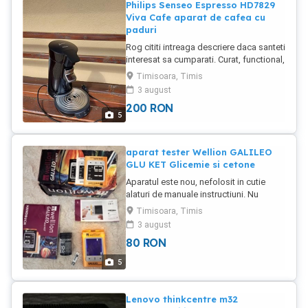
Philips Senseo Espresso HD7829
sunt originale, Made in Korea, realizate
Viva Cafe aparat de cafea cu
din materiale durabile și de calitate Este
paduri
aproape noua, purtata de 2-3 ori
Rog cititi intreaga descriere daca santeti
ocazional. Pret 70 Lei, a costat peste
interesat sa cumparati. Curat, functional,
dublu ... Ridicare personala sau plata in
stare buna !!! Produs original Philips,
cont + transportul, cu ramburs nu trimit.
Timisoara, Timis
Made in Poland, nu e chinezarie. Bine
3 august
pastrat si intretinut. Program anticalc
200
RON
efectuat cu produse premium Germany.
5
Detalii aspect se pot vedea in pozele
anuntului. Specificatii preluate de la
producator : Espressor Philips Senseo
aparat tester Wellion GALILEO
Viva Cafe HD7829. Preparati cu Philips
GLU KET Glicemie si cetone
Senseo o cafea delicioasa cu o simpla
Aparatul este nou, nefolosit in cutie
apasare de buton. Elegant, cu o
alaturi de manuale instructiuni. Nu
functionare rapida si usoara Philips
include baterii si elemente de test-
Senseo Viva Cafe va ofera momente de
Timisoara, Timis
lamele, rest ca in pozele atasate. Este
rasfat cu toata gama de cafea SENSEO,
3 august
pentru glicemie si cetone, model
specialitati cu diferite arome si
80
RON
Wellion GALILEO GLU KET Datele se pot
cappucino. Indicator pentru detartrare
transfera prin Bluetooth sau usb si
Aparatul de cafea Philips va aminteste
5
gestiona prin intermediul unei aplicatii.
cand trebuie sa dedurizati aparatul.
Pret in magazine, vezi ultima poza =
Detartrarile regulate, cu detartrantul
aprox 260 Lei. Pret vanzare de trei ori
SENSEO creat special, asigura gustul
Lenovo thinkcentre m32
mai mic = 80 lei fix. Ridicare personala
optim pentru cafeaua dvs. si previn