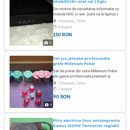
10mb0019ri intel cel 1.5ghz
sau plata in cont + transportul pentru
aparitia calcarului de la apa de la
Din motive de securitatea informatiei nu
expediere. Nu trimit cu ramburs.
robinet. Gura de curgere reglabila Prin
include HDD si ram. (sant ca la laptop )
ridicarea sau coborarea gurii de
Functional, pretabil pentru office.
scurgere, puteti regla cafetiera SENSEO
Timisoara, Timis
Alimentator 19V ca de laptop, este
la dimensiunea cestii sau canii dvs.
3 august
inclus. Model: Thinkcentre M32 THIN
favorite. Oprire automata Cafetiera dvs.
150
RON
CLIENT Graphics Processing Type:
SENSEO se opres te automat dupa 30
Integrated/On-Board Graphics Form
de minute de la ultima folosire,
5
Factor: Mini Desktop Most Suitable For:
permitandu-va sa economisiti energie.
Office Desktop Processor: Intel Celeron
Tehnologie de preparare a cafelei:
Processor Speed: 1.5 GHz Features:
Sistem cu paduri Lungime cablu 0,8m
Set joc jetoane profesionale
WiFi USB Dongle 150Mbps 802.11N
Greutate si dimensiuni Inaltime 34 cm
grele Millenium Poker
Storage Type: SSD (Solid State Drive)
Largime 19 cm Adancime 31 cm Sarcina
Set de poker din seria Millenium Poker
Screen Size: N/A Alte detalii in pozele
conectata 1450W Capacitate rezervor
din gama profesionala premium și
anuntului. Pret 150 lei. Telefon
de apa 1,2L Produs in UE. Pret 200 Lei,
însoțite de zaruri. Jetoane grele de 13
pret fix.( 550 lei costa in magazine )
Timisoara, Timis
grame din material compozit dens
TelO720. noua doi doi 944sau msg
2 august
argila-clay metal. Acest lucru le ofera
wapp. Predare doar personala, se face
90
RON
greutatea ideala pentru amestecat
proba la cumparare ! NU EXPEDIEZ CU
(shuffling), un sunet mult mai plin cand
RAMBURS !
3
se lovesc si stabilitate pe masa de joc.
90buc Pret 90 Lei. Preferabil ridicare
personala de catre cumparator.
Plita electrica Inox antiamprenta
Expediere doar cu plata in cont + 22 lei
Samus 1500W Termostat reglabil
pentru curier.