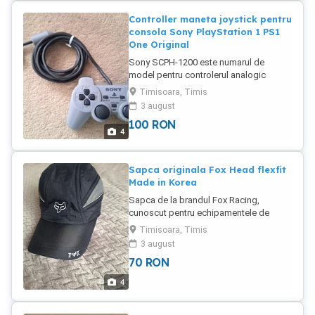
functional. Avantaj major : Functioneaza
cu baterii normale AA 1,5V sau
Controller maneta joystick pentru
acumulatori reincarcabili 1,2V , fara grija
consola Sony PlayStation 1 PS1
acumulatorului dedicat ce se duce in
One Original
timp sau numai tine cand ai nevie... Pret
Sony SCPH-1200 este numarul de
350 lei minim si fix. Peferabil ridicare
model pentru controlerul analogic
personala de catre cumparator.
DualShock original pentru consola
Expediere se poate doar cu plata in cont
Timisoara, Timis
Sony PlayStation 1 (PS1) One. Analog
+ 28 lei pentru curier. Nu doresc alte
3 august
Controller (DUALSHOCK) Este in stare
oferte sau variante, nu trimit cu ramburs.
100
RON
buna, nu e uzat, sters sau lovit, modelul
Multumesc. .
4
cu vibratii. Se vinde la 100 lei fix.
Preferabil ridicare personala de catre
cumparator. Expediere doar cu plata in
Sapca originala Fox Head flexfit
cont + 22 lei pentru curier.
Made in Korea
Sapca de la brandul Fox Racing,
cunoscut pentru echipamentele de
sporturi extreme si motocross. Este o
Timisoara, Timis
șapcă de tip 5-panel, model tehnic
3 august
similar cu cele din gama Flexfit. Este de
70
RON
culoare neagră, cu detalii gri pe laterale
și logo-ul "Fox Head" brodat pe partea
4
frontală. Pe cozoroc se observa de
asemenea inscripția "FOX" cu logo-ul
capului de vulpe integrat. Aceste sepci