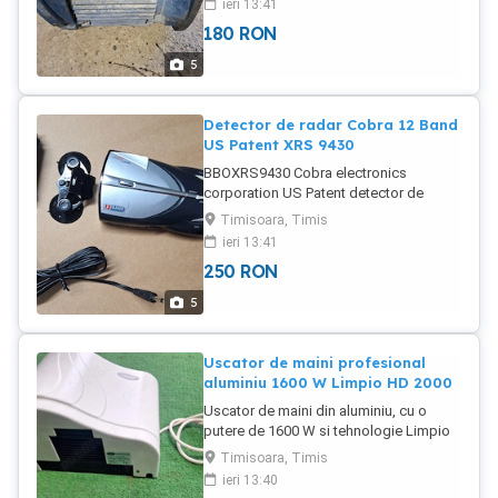
ieri 13:41
pentru diverse proiecte aplicatii casnice
180
RON
sau industriale. Pret 180 lei. Ridicare
personala, nu trimit cu ramburs, e mare
5
si greu.
Detector de radar Cobra 12 Band
US Patent XRS 9430
BBOXRS9430 Cobra electronics
corporation US Patent detector de
radar. Este complet, in stare buna si
Timisoara, Timis
functioneaza perfect. Include toate
ieri 13:41
accesoriile. Toate butoanele
250
RON
functioneaza ok Display LED si sunet
ok. Testat pe radarele fixe, le vede bine.
5
Pret 250 lei. Ridicare personala cu proba
sau plata in cont plus 22 lei pentru
transport curier.
Uscator de maini profesional
aluminiu 1600 W Limpio HD 2000
Uscator de maini din aluminiu, cu o
putere de 1600 W si tehnologie Limpio
HD 2000, care asigura o uscare rapida si
Timisoara, Timis
eficienta a mainilor, prevazut cu senzor.
ieri 13:40
Modelul silentios comparativ cu multe