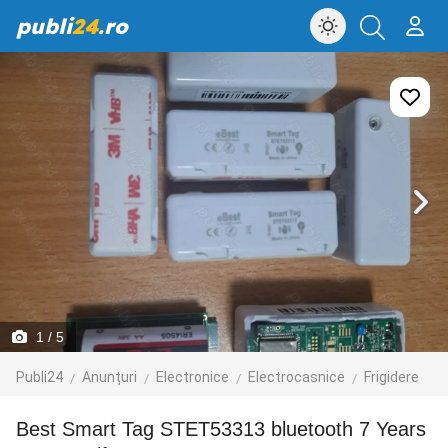
publi
24
.ro
1
/ 5
Publi24
Anunțuri
Electronice
Electrocasnice
Frigidere
Best Smart Tag STET53313 bluetooth 7 Years