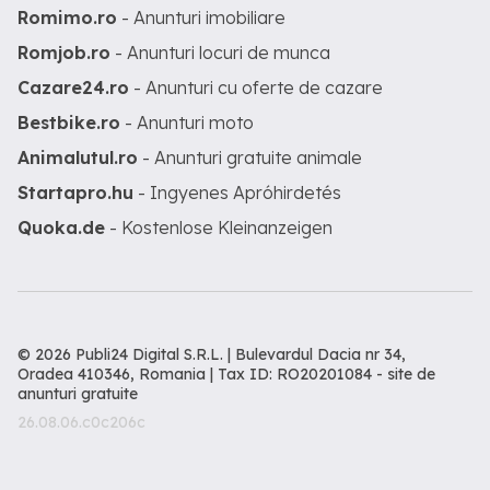
Romimo.ro
- Anunturi imobiliare
Romjob.ro
- Anunturi locuri de munca
Cazare24.ro
- Anunturi cu oferte de cazare
Bestbike.ro
- Anunturi moto
Animalutul.ro
- Anunturi gratuite animale
Startapro.hu
- Ingyenes Apróhirdetés
Quoka.de
- Kostenlose Kleinanzeigen
© 2026 Publi24 Digital S.R.L. | Bulevardul Dacia nr 34,
Oradea 410346, Romania | Tax ID: RO20201084 -
site de
anunturi gratuite
26.08.06.c0c206c