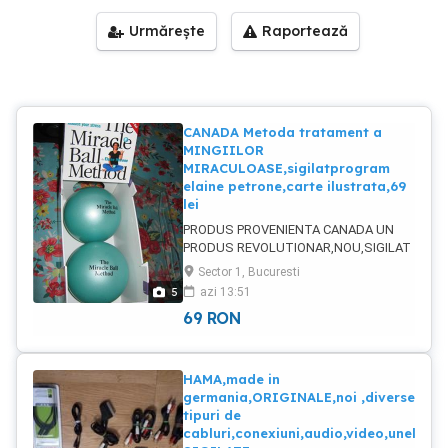
Urmărește
Raportează
CANADA Metoda tratament a
MINGIILOR
MIRACULOASE,sigilatprogram
elaine petrone,carte ilustrata,69
lei
PRODUS PROVENIENTA CANADA UN
PRODUS REVOLUTIONAR,NOU,SIGILAT
cu CARTE ILUSTRATA cu numeroase
Sector 1, Bucuresti
exercitii THE MIRACLE BALL
5
azi 13:51
METHOD,de ELAINE PETRONE
69
RON
EXERCITII de relaxare a muschilor CUM
sa respiri CUM sa elimini anixietatea
CUM sa te mentii in forma AI probleme
cu coloana ,cu gitul ,cu
HAMA,made in
bratele,genunchii ? AJUTA corpul dupa
germania,ORIGINALE,noi ,diverse
nastere,hranirea la sin,cum sa tii copilul
tipuri de
si multe alte intrbari isi gasesc
cabluri,conexiuni,audio,video,unele
raspunsul in volumul de 300 pagini care