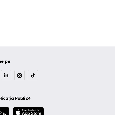
ne pe
licația Publi24