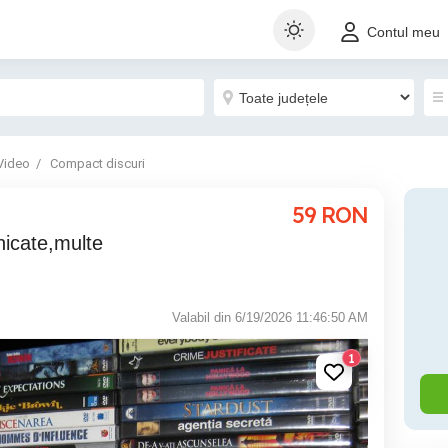
Contul meu
Video
Compact discuri
59
RON
unicate,multe
Valabil din 6/19/2026 11:46:50 AM
1