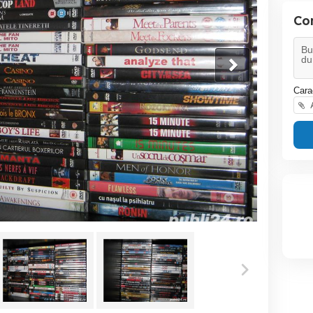
Co
Cara
A