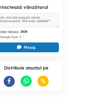
ntactează vânzătorul
ctere rămase:
2939
daugă fișier
?
Mesaj
Distribuie anunțul pe