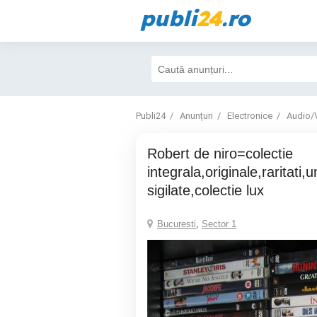
publi
24
.ro
Publi24
Anunțuri
Electronice
Audio/
Robert de niro=colectie
integrala,originale,raritati,
sigilate,colectie lux
Bucuresti
,
Sector 1