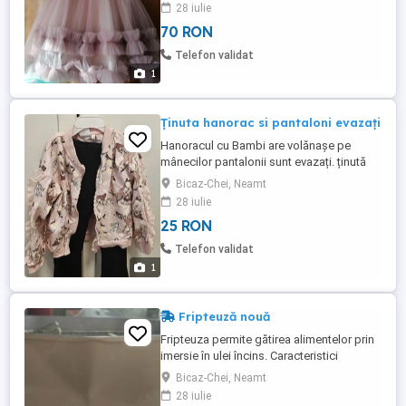
28 iulie
70 RON
Telefon validat
1
Ținuta hanorac si pantaloni evazați
Hanoracul cu Bambi are volănașe pe
mânecilor pantalonii sunt evazați. ținută
este pentru fete 4-5 anișori. Ofer si un
Bicaz-Chei, Neamt
tricou cadou
28 iulie
25 RON
Telefon validat
1
Fripteuză nouă
Fripteuza permite gătirea alimentelor prin
imersie în ulei încins. Caracteristici
principale: Control al temperaturii pentru
Bicaz-Chei, Neamt
prăjire precisă Capac și sistem de
28 iulie
siguranță împotriva stropirii Coș detașabil