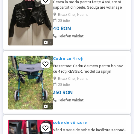
Geaca la moda pentru fetițe 4 ani, are si
șapcă tot din piele. Gecuța are volănașe ,
e achiziționată de pe shein.
Bicaz-Chei, Neamt
28 iulie
40 RON
Telefon validat
5
Cadru cu 4 roți
Prezentare: Cadru de mers pentru bolnavi
cu 4 roți KESSER, model cu sprijin
antebraț Descriere generală Cadrul de
Bicaz-Chei, Neamt
mers KESSER este un ajutor medical
28 iulie
modern destinat persoanelor cu
350 RON
mobilitate redusă, vârstnicilor sau celor
aflați în proces de recuperare. Modelul din
Telefon validat
imagine este echipat cu suporturi ...
5
sobe de vânzare
Vând o serie de sobe de încălzire second-