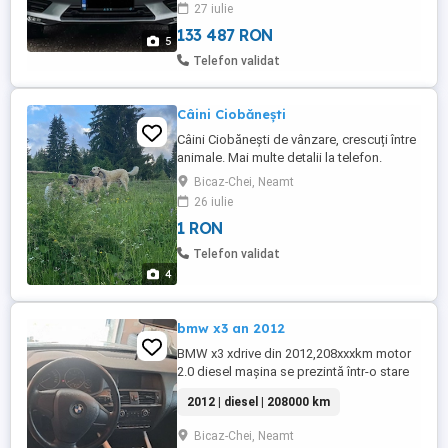
27 iulie
133 487 RON
5
Telefon validat
Câini Ciobănești
Câini Ciobănești de vânzare, crescuți între
animale. Mai multe detalii la telefon.
Bicaz-Chei, Neamt
26 iulie
1 RON
Telefon validat
4
bmw x3 an 2012
BMW x3 xdrive din 2012,208xxxkm motor
2.0 diesel mașina se prezintă într-o stare
foarte bună, nu necesita nici o investiție,
2012 | diesel | 208000 km
masina se poate vedea in comuna bicaz
chei jud neamt prețul este de 10700 euro
Bicaz-Chei, Neamt
ușor negociabil, mai multe detalii la nr de