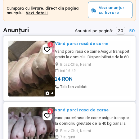
Vezi anunțuri
Cumpără cu livrare, direct din pagina
cu livrare
anunțului.
Vezi detalii
Anunțuri
20
50
Anunțuri pe pagină:
Vând porci rasă de carne
4
Vând porci rasă de carne Asigur transport
gratis la domiciliu Disponibilitate de la 60
kg pana la 200kg Detalii doar la telefon
Bicaz-Chei, Neamt
ieri 16:49
14 RON
Telefon validat
4
vand porci rasa de carne
2
vand purcei rasa de carne asigur transpor
la domiciliu greutate de la 40 kg pana la
150kg
Bicaz-Chei, Neamt
7 august