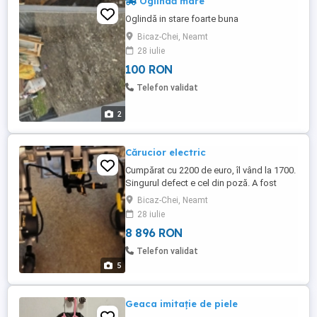
Oglindă mare
Oglindă in stare foarte buna
Bicaz-Chei, Neamt
28 iulie
100 RON
Telefon validat
2
Cărucior electric
Cumpărat cu 2200 de euro, îl vând la 1700.
Singurul defect e cel din poză. A fost
purtat de o singura persoana.
Bicaz-Chei, Neamt
28 iulie
8 896 RON
Telefon validat
5
Geaca imitație de piele