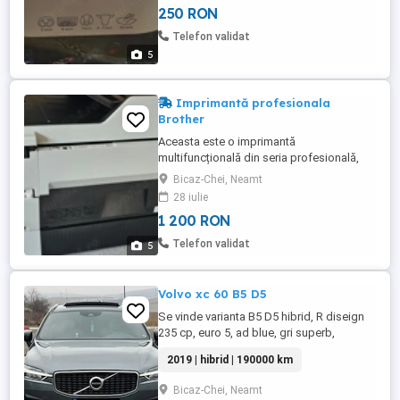
250 RON
pentru manipulare ușoară Curățare simplă
(componente lavabile) Ce poți găti: cartofi
Telefon validat
prăjiți carne ...
5
Imprimantă profesionala
Brother
Aceasta este o imprimantă
multifuncțională din seria profesională,
model Brother MFC-J6720DW. Descriere
Bicaz-Chei, Neamt
generală Este o imprimantă inkjet (cu jet
28 iulie
de cerneală) all-in-one, concepută pentru
1 200 RON
birouri mici sau utilizare acasă mai
intensă. Poate imprima, copia, scana și
Telefon validat
5
trimite faxuri. Caracteristici principale
Format ...
Volvo xc 60 B5 D5
Se vinde varianta B5 D5 hibrid, R diseign
235 cp, euro 5, ad blue, gri superb,
panoramic, incalzire scaune, tinuta in
2019 | hibrid | 190000 km
garaj, piele, no fumator rulata f putin in Ro,
jante 19", perfecta.
Bicaz-Chei, Neamt