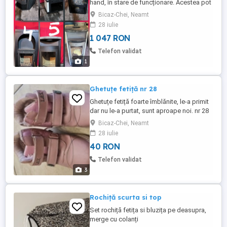
hand, în stare de funcționare. Acestea pot
fi utilizate pentru încălzirea spațiilor
Bicaz-Chei, Neamt
interioare și sunt disponibile la prețuri
28 iulie
accesibile. Vizitați-ne pentru a vedea
1 047 RON
opțiunile și a alege soba potrivită pentru
nevoile dumneavoastră. Alte detalii le
Telefon validat
vorbim la telefon. ...
1
Ghetuțe fetiță nr 28
Ghetuțe fetiță foarte îmblănite, le-a primit
dar nu le-a purtat, sunt aproape noi. nr 28
Bicaz-Chei, Neamt
28 iulie
40 RON
Telefon validat
3
Rochiță scurta si top
Set rochiță fetița si bluzița pe deasupra,
merge cu colanți