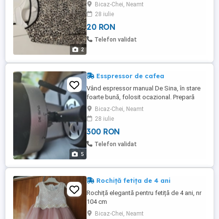
Bicaz-Chei, Neamt
28 iulie
20 RON
Telefon validat
2
Esspressor de cafea
Vând espressor manual De Sina, în stare
foarte bună, folosit ocazional. Prepară
espresso și cappuccino, are duză pentru
Bicaz-Chei, Neamt
spumare lapte. Vine cu portafiltru și
28 iulie
accesorii. Funcționează perfect. Motivul
300 RON
vânzării: nu îl mai folosesc.
Telefon validat
5
Rochiță fetița de 4 ani
Rochiță elegantă pentru fetiță de 4 ani, nr
104 cm
Bicaz-Chei, Neamt