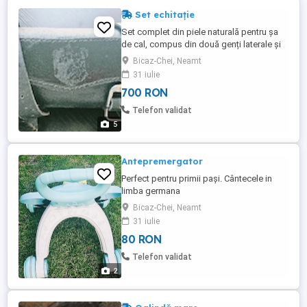
Set echitație
Set complet din piele naturală pentru șa
de cal, compus din două genți laterale și
geantă frontală. Ideal pentru plimbări,
Bicaz-Chei, Neamt
drumeții sau activități ecvestre, oferind
31 iulie
spațiu suficient pentru transportul
700 RON
accesoriilor necesare. Fabricat din piele
rezistentă, cu catarame metalice solide și
Telefon validat
prinderi robuste. ...
5
Antepremergator
Perfect pentru primii pași. Cântecele in
limba germana
Bicaz-Chei, Neamt
31 iulie
80 RON
Telefon validat
2