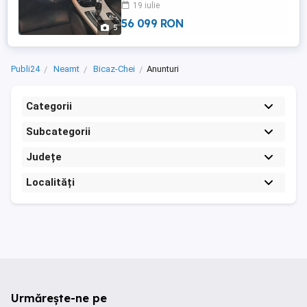
19 iulie
tel
56 099 RON
5
Publi24
Neamt
Bicaz-Chei
Anunturi
Categorii
Subcategorii
Județe
Localități
Urmărește-ne pe