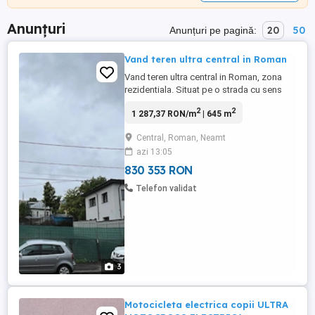
Anunțuri
20
50
Anunțuri pe pagină:
Vand teren ultra central in Roman
Vand teren ultra central in Roman, zona
rezidentiala. Situat pe o strada cu sens
unic, trafic redus si constructii noi in
2
2
1 287,37 RON/m
| 645 m
imediata vecinatate. Utilitatile - gaz, apa -
canalizare, curent sunt disponibile la
Central, Roman, Neamt
poarta. Suprafata de 645mp este
azi 13:05
generoasa, atat pentru constructia unei
locuinte unifamiliale ...
830 353 RON
Telefon validat
3
Motocicleta electrica copii ULTRA