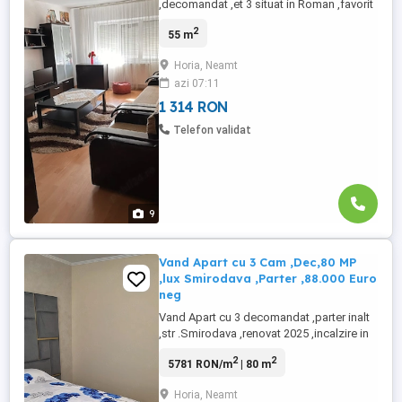
,decomandat ,et 3 situat in Roman ,favorit
,mobilat si utilat complet ,poze reale din
2
55 m
locatie ,disponibil imediat ,doar pt
perioade de min .1 an ,pret.250 Euro luna
Horia, Neamt
,Tel.0756363686 Dan Herghea ,Ag .Rocasa
azi 07:11
din Roman
1 314 RON
Telefon validat
9
Vand Apart cu 3 Cam ,Dec,80 MP
,lux Smirodava ,Parter ,88.000 Euro
neg
Vand Apart cu 3 decomandat ,parter inalt
,str .Smirodava ,renovat 2025 ,incalzire in
pardoseala ,centrala termica noua
2
2
5781 RON/m
| 80 m
,termopane noi ,izolat exterior termic ,80
MP ,2 boxe ,2 bai ,acte la zi ,poze reale din
Horia, Neamt
locatie ,Tel.0756363686 Dan Herghea