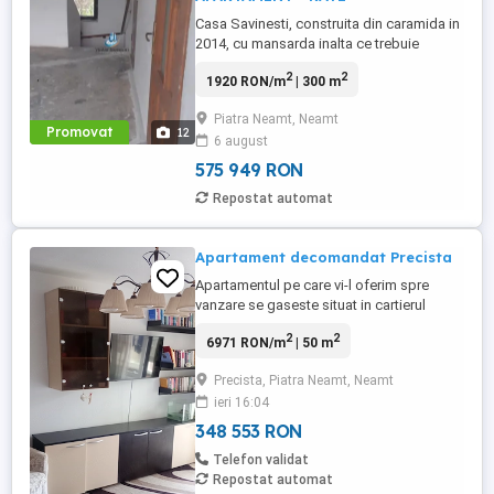
Casa Savinesti, construita din caramida in
2014, cu mansarda inalta ce trebuie
finisata (este gletuita si varuita), suprafata
2
2
1920 RON/m
| 300 m
construita desfasurata cu mansarda de
212 mp si cu suprafata totala teren de 805
Piatra Neamt, Neamt
mp. Are 5 dormitoare (3 la parter si 2 la
Promovat
12
6 august
etaj) 3 bai ( 2 la parter si 1 la etaj), 1
bucatarie, ...
575 949 RON
Repostat automat
Apartament decomandat Precista
Apartamentul pe care vi-l oferim spre
vanzare se gaseste situat in cartierul
Precista, zona biserica veche intr-un bloc
2
2
6971 RON/m
| 50 m
de 4 etaje.Apartamentul se gaseste situat
la etajul 4, este decomandat si este in
Precista, Piatra Neamt, Neamt
suprafata utila de 50 mp. Dispune de un
ieri 16:04
balcon de aproximativ 5 mp, ete izolat si
dotat cu centrala ...
348 553 RON
Telefon validat
Repostat automat