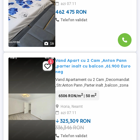
azi 07:11
,Ag.Imob Rocasa din Roman ,Accept
credit bancar ,Rate maxim ...
462 475 RON
Telefon validat
16
Vand Apart cu 2 Cam ,Anton Pann
1
,parter inalt cu balcon ,61.900 Euro
neg
Vand Apartament cu 2 Cam ,Decomandat
,Str.Anton Pann ,Parter inalt ,balcon ,zona
Restaurant Bradul ,boxa ,izolat exterior
2
2
6506 RON/m
| 50 m
termic ,bloc de caramida ,renovat complet
2026 ,poze reale din locatie ,pret.61.900
Horia, Neamt
Euro neg Tel.0756363686 Dan Herghea
azi 07:11
,Ag .Imob Rocasa din Roman
325,309 RON
336,346 RON
Telefon validat