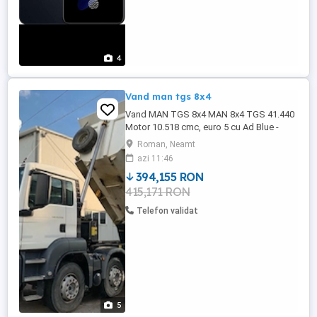
4
Vand man tgs 8x4
Vand MAN TGS 8x4 MAN 8x4 TGS 41.440
Motor 10.518 cmc, euro 5 cu Ad Blue -
instalatia de Ad Blue fuctioneaza perfect.
Roman, Neamt
Cutie de viteze manuala ZF Masa maxima
azi 11:46
autorizata : 44.000 kg Masa proprie:
394,155 RON
14.600 kg Putere motor : 324 kw - 440 CP
415,171 RON
Bena VS MONT VSP Instalatie de
basculare HYVA Deschidere oblon bena ...
Telefon validat
5