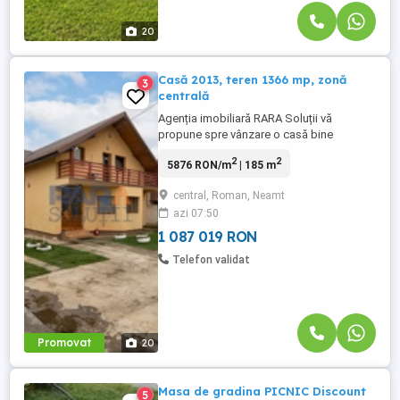
20
Casă 2013, teren 1366 mp, zonă
3
centrală
Agenția imobiliară RARA Soluții vă
propune spre vânzare o casă bine
construită și complet pregătită pentru
2
2
5876 RON/m
| 185 m
locuire. Locație: Str. Sucedava, Municipiul
Roman, jud. Neamț Suprafețe: Casă: 185
central, Roman, Neamt
mp utili, garaj 85 mp, teren 1366 mp
azi 07:50
Compartimentare: living, cameră de zi +
dining și bucătărie, două dormitoare, ...
1 087 019 RON
Telefon validat
Promovat
20
Masa de gradina PICNIC Discount
5