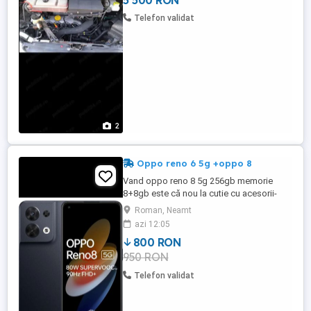
5 500 RON
Telefon validat
2
Oppo reno 6 5g +oppo 8
Vand oppo reno 8 5g 256gb memorie
8+8gb este că nou la cutie cu acesorii-
pret 800 lei Livrez in toată țara zero 7 șase
Roman, Neamt
7 trei opt cinci 7 patru cinci ...ceas
azi 12:05
inteligent cadou oppo ca nou
800 RON
950 RON
Telefon validat