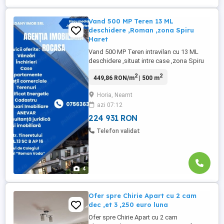
Vand 500 MP Teren 13 ML
deschidere ,Roman ,zona Spiru
Haret
Vand 500 MP Teren intravilan cu 13 ML
deschidere ,situat intre case ,zona Spiru
Haret ,gaz metan ,canalizare ,apa ,curent
2
2
449,86 RON/m
| 500 m
,asfalt ,vecini buni ,intre case ,Acte la zi
,pret .42.800 Euro neg ,Accept credit
Horia, Neamt
Tel.0756363686 Dan Herghea ,Ag.Rocasa
azi 07:12
din Roman
224 931 RON
Telefon validat
4
Ofer spre Chirie Apart cu 2 cam
dec ,et 3 ,250 euro luna
Ofer spre Chirie Apart cu 2 cam