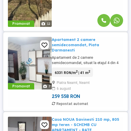
Promovat
12
Apartament 2 camere
semidecomandat, Piata
Darmanesti
Apartament de 2 camere
semidecomandat, situat la etajul 4 din 4
cu pod (imbunatatit+spatiu de
2
2
6331 RON/m
| 41 m
depozitare) din zona Pietei Darmanesti.
Are suprafata totala utila de 41 mp. Este
Piatra Neamt, Neamt
situat spre est, are CT, termopane, aer
Promovat
7
6 august
conditionat, este izolat exterior. Detine loc
de parcare. Instalatia electrica este
259 558 RON
refacuta ...
Repostat automat
Casa NOUA Savinesti 210 mp, 805
mp teren - SCHIMB CU
APARTAMENT - RATE