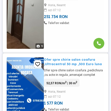
termic ,poze reale din locatie ,Pt.detalii si
Horia, Neamt
vizionari Tel.0756363686 Dan Herghea
azi 07:12
,Ag.Rocasa din Roman
251 734 RON
Telefon validat
9
Ofer spre chirie salon coafura
,Ultracentral 30 mp ,300 Euro luna
Ofer spre chirie salon coafura ,pedichiura
,cu acte in regula ,amenajat complet
,centrala termica ,baie ,termopane ,izolat
2
2
52,57 RON/m
| 30 m
exterior termic ,acces stradal ,Ultracentral
in Roman ,30 mp ,pret .300 Euro luna
Horia, Neamt
Tel.0756363686 Dan Herghea ,Ag.Imob
azi 07:12
Rocasa din Roman
1 577 RON
Telefon validat