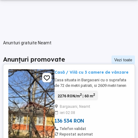
Anunturi gratuite Neamt
Anunțuri promovate
Vezi toate
Casă / Vilă cu 3 camere de vânzare
Casa situata in Bargaoani cu o suprafata
de 72 de metri patrati, si 2609 metri teren
intravilan, casa este construita din lemn in
2
2
2276 RON/m
| 60 m
anul 1949.
Bargauani, Neamt
ieri 02:08
136 534 RON
Telefon validat
Repostat automat