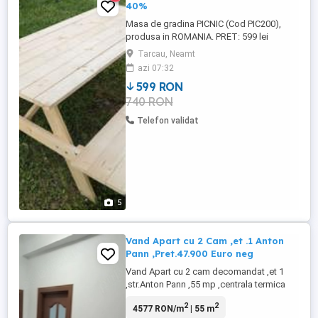
40%
Masa de gradina PICNIC (Cod PIC200),
produsa in ROMANIA. PRET: 599 lei
(Reducere 40%) Masa de gradina PICNIC
Tarcau, Neamt
este un produs din lemn, foarte utila intr-o
azi 07:32
gospodarie. Produsul este realizat din
599 RON
lemn de molid, uscat si prelucrat pe
740 RON
masini profesionale. Grosimea
materialului (3cm) face ca aceasta sa fie ...
Telefon validat
5
Vand Apart cu 2 Cam ,et .1 Anton
Pann ,Pret.47.900 Euro neg
Vand Apart cu 2 cam decomandat ,et 1
,str.Anton Pann ,55 mp ,centrala termica
,termopane ,acte la zi ,Accept credit
2
2
4577 RON/m
| 55 m
bancar ,bloc de caramida ,izolat exterior