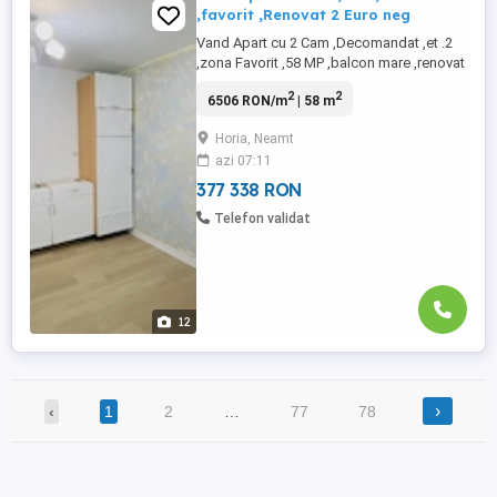
,favorit ,Renovat 2 Euro neg
Vand Apart cu 2 Cam ,Decomandat ,et .2
,zona Favorit ,58 MP ,balcon mare ,renovat
complet 2026 ,mobilat partial ,totul este
2
2
6506 RON/m
| 58 m
nou ,centrala termica noua ,termopane
,poze reale din locatie ,Accept credit
Horia, Neamt
bancar ,pret.71.800 Euro neg Dan Herghea
azi 07:11
,Ag .Imob Rocasa din Roman
Tel.0756363686
377 338 RON
Telefon validat
12
›
‹
1
2
…
77
78