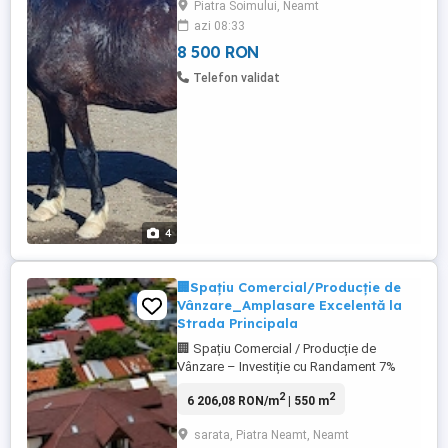
Piatra Soimului, Neamt
sta bine la potcovit. Nu dau manzul
azi 08:33
separat pentru taiere !!!!
8 500 RON
Telefon validat
4
🏢Spațiu Comercial/Producție de
Vânzare_Amplasare Excelentă la
Strada Principala
🏢 Spațiu Comercial / Producție de
Vânzare – Investiție cu Randament 7%
OBIECTIV IMOBILIARE vă propune spre
2
2
6 206,08 RON/m
| 550 m
vânzare o proprietate cu potențial ridicat
pentru activități comerciale, producție,
sarata, Piatra Neamt, Neamt
catering, depozitare sau alte domenii de