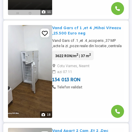
11
Vand Gars cf 1 ,et 4 ,Mihai Viteazu
,25.500 Euro neg
Vand Gars cf .1 ,et .4 ,acoperis ,37 MP
,acte la zi ,poze reale din locatie ,centrala
termica noua ,termopane ,mobilata si
2
2
3622 RON/m
| 37 m
utilata complet ,izolata termic exterior
,Accept credit bancar ,rate maxim 6 luni
Cotu Vames, Neamt
,pret.25.500 Euro usor neg Tel.0756363686
azi 07:11
Dan Herghea ,Ag.Imob Rocasa din Roman
134 013 RON
Telefon validat
18
Vand Apart 2 Cam ,Et 2 ,Dec