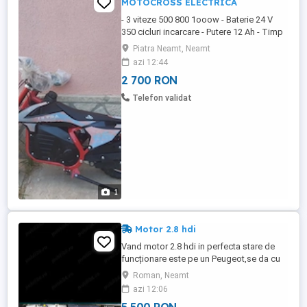
MOTOCROSS ELECTRICA
- 3 viteze 500 800 1ooow - Baterie 24 V
350 cicluri incarcare - Putere 12 Ah - Timp
de incarcare 5-7 h - Viteza maxima 29 - 40
Piatra Neamt, Neamt
km h - 1200x550x790 mm - Greutate 21 kg
azi 12:44
- Greutate admisibila 90 kg
2 700 RON
Telefon validat
1
Motor 2.8 hdi
Vand motor 2.8 hdi in perfecta stare de
funcționare este pe un Peugeot,se da cu
probă,are 200 și ceva de km reali ,
Roman, Neamt
pornește sfert rece- cald Zero șapte 7 doi
azi 12:06
unu 7 patru 7 șase opt