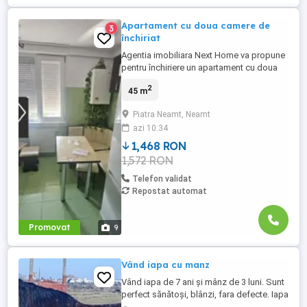
Apartament cu doua camere de
3
închiriat
Agentia imobiliara Next Home va propune
pentru închiriere un apartament cu doua
camere situat în Piatra Neamț zona scolii
2
45 m
nr.2. Este mobilat si utilat, se poate viziona
oricând, merita văzut! Pentru mai multe
Piatra Neamt, Neamt
detalii va așteptăm la sediul agenției
azi 10:34
imobiliare Next Home situat în Piatra
Neamț str Mihai ...
1,468 RON
1,572 RON
Telefon validat
Repostat automat
Promovat
9
Vând iapa cu manz
Vând iapa de 7 ani și mânz de 3 luni. Sunt
perfect sănătoși, blânzi, fara defecte. Iapa
merge la căruță atât în unu cat și in doi și