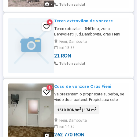
2
Telefon validat
Teren extravilan de vanzare
4
Teren extravilan - 5461mp, zona
Berevoiesti, jud.Dambovita, oras Fieni
Terenul are cadastru și intabulare.
Fieni, Dambovita
ieri 18:33
21 RON
Telefon validat
Casa de vanzare Oras Fieni
6
Va prezentam o proprietate superba, se
vinde doar parterul. Propietatea este
situata in orasul Fieni, judetul Dambovita
2
2
1510 RON/m
| 174 m
la distanta egala de Sinaia si Targoviste (
aproximativ 35 km ). Casa este frumoasa
Fieni, Dambovita
si functionala cu camere mari si inalte,
ieri 14:35
formata din 3 dormitoare, 1 sufragerie,
bucătărie, cămară,baie ...
262 770 RON
8