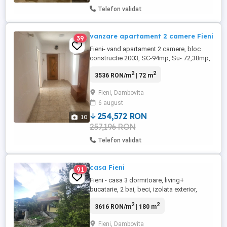
Telefon validat
vanzare apartament 2 camere Fieni
39
Fieni- vand apartament 2 camere, bloc
constructie 2003, SC-94mp, Su- 72,38mp,
balcon 4,89mp, boxa -5mp, centrala
2
2
3536 RON/m
| 72 m
termica, parchet lemn, termopan , pret
48.500Euro
Fieni, Dambovita
6 august
254,572 RON
10
257,196 RON
Telefon validat
casa Fieni
91
Fieni - casa 3 dormitoare, living+
bucatarie, 2 bai, beci, izolata exterior,
constructie 2003, imobilul dispune de
2
2
3616 RON/m
| 180 m
toate utilitatile, apa curenta si fantana
proprie, teren 800 mp, zona pitoresca,
Fieni, Dambovita
linistita, pret 124000Euro