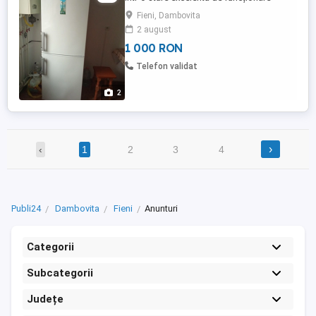
Fieni, Dambovita
2 august
1 000 RON
Telefon validat
2
›
‹
1
2
3
4
Publi24
Dambovita
Fieni
Anunturi
Categorii
Subcategorii
Județe