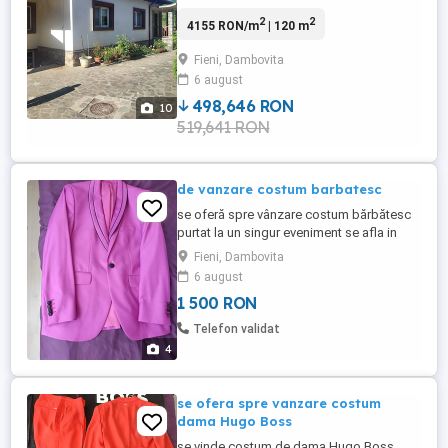
baie, 2 holuri, M- 3 camere, baie, imobilul
2
2
4155 RON/m
| 120 m
dispune de beci, camera tehnica,
bucatarie, 2 garaje, foisor, are centrala
Fieni, Dambovita
termica pe gaz si una pe lemne, izolata
6 august
exterior , mobilata si utilata, teren 2627mp,
pret 95.000Euro ...
498,646 RON
10
519,641 RON
de vanzare costum barbatesc
se oferă spre vânzare costum bărbătesc
purtat la un singur eveniment se afla in
stare excelenta
Fieni, Dambovita
6 august
1 500 RON
Telefon validat
4
se ofera spre vanzare costum
dama Hugo Boss
se vinde costum de dama Hugo Boss