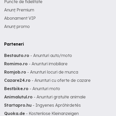
Puncte de fidelitate
Anunț Premium
Abonament VIP
Anunț promo
Parteneri
Bestauto.ro
- Anunturi auto/moto
Romimo.ro
- Anunturi imobiliare
Romjob.ro
- Anunturi locuri de munca
Cazare24.ro
- Anunturi cu oferte de cazare
Bestbike.ro
- Anunturi moto
Animalutul.ro
- Anunturi gratuite animale
Startapro.hu
- Ingyenes Apróhirdetés
Quoka.de
- Kostenlose Kleinanzeigen