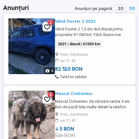
Anunțuri
20
50
Anunțuri pe pagină:
Vând Duster 2 2021
1
Vând Duster 2 1,5 dci 4x4 diesel.primu
proprietar 61 000 km. Fără daune.mai
multe detalii în privat!
2021 | diesel | 61000 km
Fieni, Dambovita
ieri 21:40
82 510 RON
4
Telefon validat
Mascul Ciobanesc
3
Mascul Ciobanesc de vânzare.varsta 4 ani.
Bun de pază! Mai multe detalii la telefon.
Fieni, Dambovita
ieri 21:40
5 RON
526 RON