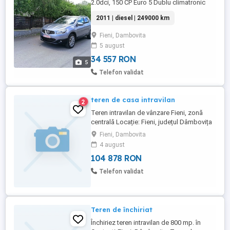
2.0dci, 150 CP Euro 5 Dublu climatronic
perfect funcțional Interior piele Încălzire în
2011 | diesel | 249000 km
scaune Radio CD, Aux, conexiune
Bluetooth Comenzi la volan Pilot automat
Fieni, Dambovita
Computer bord Geamuri electrice cu tentă
5 august
negru Panoramic Oglinzi electrice,
încălzite Torpedou ...
34 557 RON
5
Telefon validat
teren de casa intravilan
2
Teren intravilan de vânzare Fieni, zonă
centrală Locație: Fieni, județul Dâmbovița
zonă centrală Suprafață: 500 mp Preț:
Fieni, Dambovita
20.000 EUR Teren intravilan, ideal pentru
4 august
construcția unei case. Situat în zona de
104 878 RON
centru, cu acces facil la utilități și puncte
de interes (școală, magazine, ...
Telefon validat
Teren de închiriat
Închiriez teren intravilan de 800 mp. în