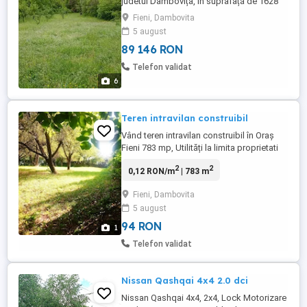
judetul Dâmbovița, în suprafață de 1628
mp. Terenul se află la baza unui deal, cu o
Fieni, Dambovita
priveliște frumoasă, ferit de orice zgomot
5 august
și, totuși aproape de punctele importante
89 146 RON
din oraș: școală, magazine, Primărie, etc.
Terenul este situat in planul 2, in spatele
Telefon validat
unui ...
6
Teren intravilan construibil
Vând teren intravilan construibil în Oraș
Fieni 783 mp, Utilități la limita proprietati
Zonă liniștită Carte funciară, acte la zi,
2
2
0,12 RON/m
| 783 m
proprietar Preț pe mp negociabil la fata
locului
Fieni, Dambovita
5 august
94 RON
1
Telefon validat
Nissan Qashqai 4x4 2.0 dci
Nissan Qashqai 4x4, 2x4, Lock Motorizare