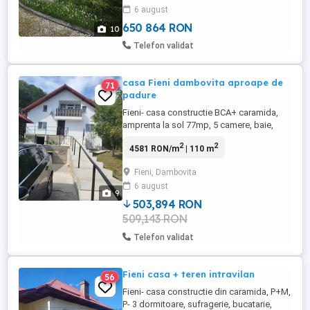
6 august
650 864 RON
10
Telefon validat
casa Fieni dambovita aproape de
71
padure
Fieni- casa constructie BCA+ caramida,
amprenta la sol 77mp, 5 camere, baie,
bucatarie, hol, camera tehnica, dressing,
2
2
4581 RON/m
| 110 m
beci, camera baie , balcon, izolata exterior
, centrala termica pe gaz, toate utilitatile:
Fieni, Dambovita
apa curenta si fantana cu hidrofor, energie
6 august
electrica, gaz, canalizare, teren 2539mp,
9
deschidere ...
503,894 RON
509,143 RON
Telefon validat
Fieni casa + teren intravilan
56
Fieni- casa constructie din caramida, P+M,
P- 3 dormitoare, sufragerie, bucatarie,