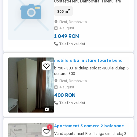
Costești-Fieni, Dâmbovița. Terenul are
ieșire la drum asfaltat având toate
2
800 m
utilitățile la poartă,pe teren se poate face,
parcare,hală sau orice altceva,dispune de
Fieni, Dambovita
o deschidere foarte generoasă 30 m.reltii
4 august
la tel.
1 049 RON
Telefon validat
mobila alba in stare foarte buna
birou - 300 lei dulap soldat -300 lei dulap 5
sertare -300
Fieni, Dambovita
4 august
400 RON
Telefon validat
5
Apartament 3 camere 2 balcoane
1
Vând apartament Fieni langa cimitir etaj 2