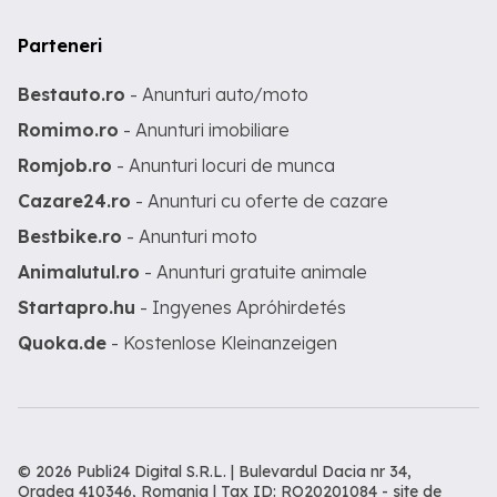
Parteneri
Bestauto.ro
- Anunturi auto/moto
Romimo.ro
- Anunturi imobiliare
Romjob.ro
- Anunturi locuri de munca
Cazare24.ro
- Anunturi cu oferte de cazare
Bestbike.ro
- Anunturi moto
Animalutul.ro
- Anunturi gratuite animale
Startapro.hu
- Ingyenes Apróhirdetés
Quoka.de
- Kostenlose Kleinanzeigen
© 2026 Publi24 Digital S.R.L. | Bulevardul Dacia nr 34,
Oradea 410346, Romania | Tax ID: RO20201084 -
site de