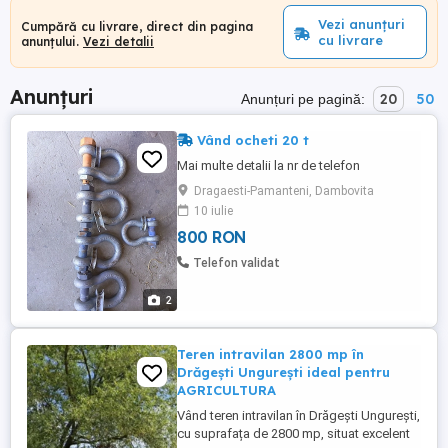
Vezi anunțuri
Cumpără cu livrare, direct din pagina
cu livrare
anunțului.
Vezi detalii
Anunțuri
20
50
Anunțuri pe pagină:
Vând ocheti 20 t
Mai multe detalii la nr de telefon
Dragaesti-Pamanteni, Dambovita
10 iulie
800 RON
Telefon validat
2
Teren intravilan 2800 mp în
Drăgești Ungurești ideal pentru
AGRICULTURA
Vând teren intravilan în Drăgești Ungurești,
cu suprafața de 2800 mp, situat excelent