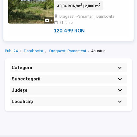
chiar lângă drumul principal. Acces facil și
2
2
43,04 RON/m
| 2,800 m
vizibilitate foarte bună, ideal atât pentru
activități agricole. Deschidere 9m ,
Dragaesti-Pamanteni, Dambovita
lungimea este mare! Terenul dispune de
2
21 iunie
sol fertil, perfect pentru cultivare, fiind o
alegere ...
120 499 RON
Publi24
Dambovita
Dragaesti-Pamanteni
Anunturi
Categorii
Subcategorii
Județe
Localități