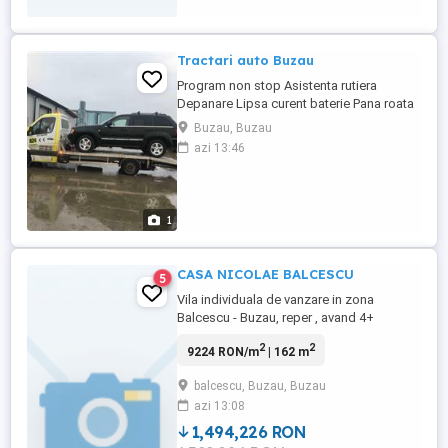
Tractari auto Buzau
Program non stop Asistenta rutiera
Depanare Lipsa curent baterie Pana roata
cauciuc anvelopa
Buzau, Buzau
azi 13:46
1
CASA NICOLAE BALCESCU
5
Vila individuala de vanzare in zona
Balcescu - Buzau, reper , avand 4+
camere, dormitoare, suprafata totala
2
2
9224 RON/m
| 162 m
construita 162 mp, suprafata utila 162 mp
si suprafata teren 254 mp. Deschiderea
balcescu, Buzau, Buzau
este de 14 ml. Imobilul are amprenta mp,
azi 13:08
curtea teren in proprietate libera mp. Are
structura din , este construita ...
1,494,226 RON