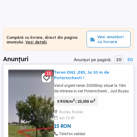
Vezi anunțuri
Cumpără cu livrare, direct din pagina
cu livrare
anunțului.
Vezi detalii
Anunțuri
20
50
Anunțuri pe pagină:
Teren DN2 ,E85, la 10 m de
15
Potarnichesti !
Vand urgent teren 20300mp situat la 10m
de intrarea in sat Potarnichesti , Jud Buzau
, apa si electricitate la 100m (reteaua
2
2
0 RON/m
| 20,300 m
comunala ).Terenul are forma
trapezoidala , la fata dinspre DN2 are
Buzau, Buzau
deschidere 18.5 m acesta crescand pe
azi 19:47
masura ce se inainteaza pana la 30m ( la
40m din lungimea terenului se ...
15 RON
Telefon validat