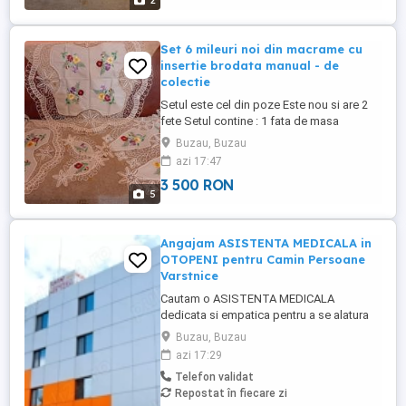
2
Set 6 mileuri noi din macrame cu
insertie brodata manual - de
colectie
Setul este cel din poze Este nou si are 2
fete Setul contine : 1 fata de masa
dimensiune 85 cm x 85 cm 1 fata de masa
Buzau, Buzau
dimensiune 65 cm x 65 cm 1 mileu
azi 17:47
dimensiune 90 cm x 30 cm 1 mileu
3 500 RON
dimensiune 80 cm x 30 cm 2 mileuri
5
dimensiuni 30 x 20 cm fiecare Pentru alte
detalii vă rog să mă contactați Pretul este
...
Angajam ASISTENTA MEDICALA in
OTOPENI pentru Camin Persoane
Varstnice
Cautam o ASISTENTA MEDICALA
dedicata si empatica pentru a se alatura
echipei noastre din OTOPENI, intr-un
Buzau, Buzau
Camin de Persoane Varstnice. Candidatul
azi 17:29
ideal va fi responsabil a pentru acordarea
Telefon validat
ingrijirilor medicale de baza rezidentilor,
Repostat în fiecare zi
monitorizarea starii de sanatate,