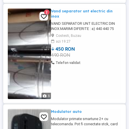
Vand separator unt electric din
2
inox
VAND SEPARATOR UNT ELECTRIC DIN
INOX.MARIMI DIFERITE : a) 440 440 75
greutate 17,5kg PRET 450 RON
Costesti, Buzau
NEGOCIABIL b) 375 375 665 greutate 11kg
azi 19:27
pret 390 Ron negociabil...ARE FURTUN DE
450 RON
SCURGERE PENTRU ZER..MOTOR 220V
490 RON
250W.
Telefon validat
3
Modulator auto
Modulator primate smartune 2+ cu
telecomanda. Pot fi conectate stck, card