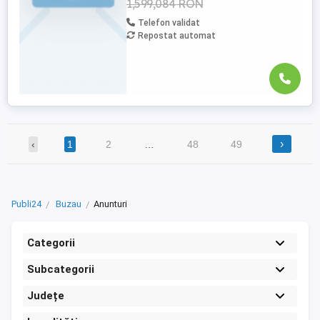
1,599,084 RON
Telefon validat
Repostat automat
›
‹
1
2
…
48
49
Publi24
Buzau
Anunturi
Categorii
Subcategorii
Județe