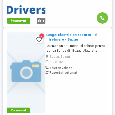
Promovat
1
Bunge: Electrician reparatii si
2
intretinere - Buzau
Se cauta un nou mebru al echipei pentru
fabrica Bunge din Buzau! Alatura-te
echipei noastre si ajuta la construirea unei
Buzau, Buzau
organizatii care are misiunea de a conecta
azi 09:52
fermierii cu consumatorii din intreaga
Telefon validat
lume. Probabil ai auzit de brandurile
Repostat automat
noastre locale de ulei, Floriol si Unisol
Daca esti ...
Promovat