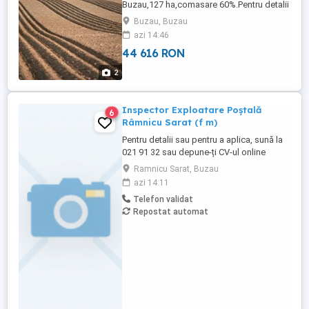
Buzau,127 ha,comasare 60%.Pentru detalii
raspund numai telefonic.Ofer si cer
Buzau, Buzau
seriozitate.Excelent pentru investitii.
azi 14:46
44 616 RON
2
Inspector Exploatare Poștală
6
Râmnicu Sarat (f m)
Pentru detalii sau pentru a aplica, sună la
021 91 32 sau depune-ți CV-ul online
cariere.kaufland.ro Beneficiile tale - Salariu
Ramnicu Sarat, Buzau
de 1.113 lei brut (pentru un program de
azi 14:11
lucru de 2 ore pe zi) și bonuri de masă -
Telefon validat
Contract de muncă pe durată
Repostat automat
nedeterminată - 22 de zile lucrătoare de
concediu la semnarea ...