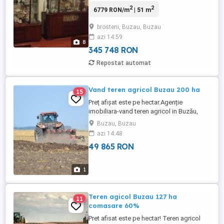
semidecomandat Brosteni, Buzau.
2
2
6779 RON/m
| 51 m
Apartamentul, este situat la etajul 4 al unui
bloc de 4 niveluri, are o buna hidroizolatie,
brosteni, Buzau, Buzau
termoizolat exterior si interior, este
azi 14:59
complet mobilat si utilat, clasic, stare
8
buna. Are living spatios, dormitor ...
345 748 RON
Repostat automat
Vand teren agricol Buzau 200 ha
15
Preț afișat este pe hectar.Agenție
imobiliara-vand teren agricol in Buzău,
suprafata totala este de 200 ha comasare
Buzau, Buzau
70%.Pentru detalii contactati-ma
azi 14:48
telefonic.Ofer seriozitate.
49 865 RON
1
Teren agicol Buzau 127 ha
11
comasare 60%
Pret afisat este pe hectar! Teren agricol