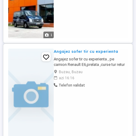
administrarea medicamentelor conform ...
1
Angajez sofer tir cu experienta
Angajez sofer tir cu experienta , pe
camion Renault E6,prelata ,curse tur retur
Romania Grecia ! Pauza saptamanala
Buzau, Buzau
acasa ( Buzau) Mai multe detalii Romeo
azi 16:16
Telefon validat