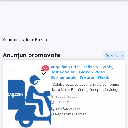
Anunturi gratuite Buzau
Anunțuri promovate
Vezi toate
Angajăm Curieri Delivery - Wolt,
22
Bolt Food sau Glovo - Plată
Săptămânală | Program Flexibil
- Colaborează cu cea mai mare companie
de livrări din România și începe să câștigi
rapid! - Cerințe: Minim 18 ani Mijloc de
Buzau, Buzau
transport propriu (mașină, scuter,
3 august
motocicletă sau bicicletă) Telefon mobil
Telefon validat
cu acces la internet - Ce oferim: Plată
Repostat automat
săptămânală, fără întârzieri Bonusuri
atractive ...