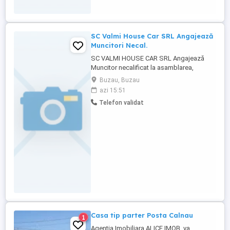
SC Valmi House Car SRL Angajează
Muncitori Necal.
SC VALMI HOUSE CAR SRL Angajează
Muncitor necalificat la asamblarea,
montarea pieselor. Candidatul ideal:
Buzau, Buzau
trebuie să fie o persoană responsabilă,
azi 15:51
punctuală și atentă la detalii. Experiența
Telefon validat
anterioară în domeniul curățeniei
reprezintă un avantaj. Ce oferim: Se oferă
un mediu de lucru plăcut și ...
Casa tip parter Posta Calnau
1
Agentia Imobiliara ALICE IMOB, va