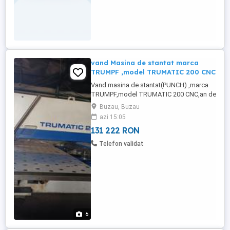
vand Masina de stantat marca
TRUMPF ,model TRUMATIC 200 CNC
Vand masina de stantat(PUNCH) ,marca
TRUMPF,model TRUMATIC 200 CNC,an de
fabricatie 2004,aproximativ 15000 ore de
Buzau, Buzau
functionare
azi 15:05
131 222 RON
Telefon validat
6