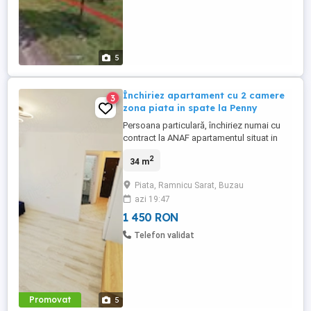
5
Închiriez apartament cu 2 camere
3
zona piata in spate la Penny
Persoana particulară, închiriez numai cu
contract la ANAF apartamentul situat in
Râmnicu Sărat, jud Buzău, situat in spate
2
34 m
la Penny la 50m de Piata Centrală și 100m
de Lidl și Kaufland. Apartamentul este la
Piata, Ramnicu Sarat, Buzau
prima închiriere nou complet renovat și
azi 19:47
utilat și este situat la etajul 4 într-un bloc
de 4 etaje. ...
1 450 RON
Telefon validat
Promovat
5