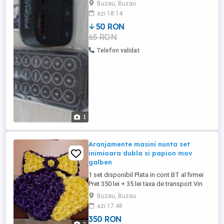
sau cablu de alimentare telefon
Buzau, Buzau
azi 18:14
50 RON
65 RON
Telefon validat
1
Aranjamente masini nunta set
inimioara dubla si papion mov
galben
1 set disponibil Plata in cont BT al firmei
Pret 350 lei + 35 lei taxa de transport Vin
pe masini ca in poza 2 Pentru alte
Buzau, Buzau
informatii va rog sa ma contactati
azi 17:48
350 RON