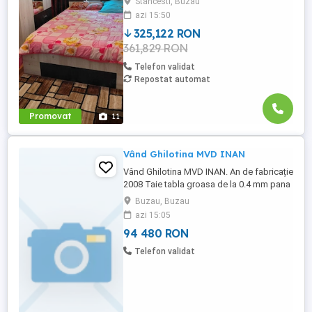
Stancesti, Buzau
amprenta de 56mp care necesita renovare
azi 15:50
sau demolare. C2 cu o amprenta de 62mp,
constructie ...
325,122 RON
361,829 RON
Telefon validat
Repostat automat
Promovat
11
Vând Ghilotina MVD INAN
Vând Ghilotina MVD INAN. An de fabricație
2008 Taie tabla groasa de la 0.4 mm pana
la 16mm pe o lungime de 3m Are panou
Buzau, Buzau
de comanda E in perfecta stare de
azi 15:05
funcționare.
94 480 RON
Telefon validat