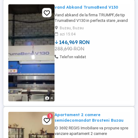
vand Abkand TrumaBend V130
Vand abkand de la firma TRUMPF,de tip
TrumaBend V130 in perfecta stare ,avand
doar 8356 ore de functionare.
Buzau, Buzau
azi 15:04
146,969 RON
288,690 RON
Telefon validat
4
Apartament 2 camere
3
semidecomandat Brosteni Buzau
ID 3692 REGIS Imobiliare va propune spre
vanzare apartament 2 camere