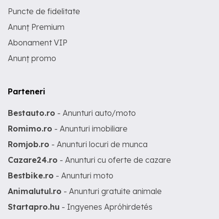
Puncte de fidelitate
Anunț Premium
Abonament VIP
Anunț promo
Parteneri
Bestauto.ro
- Anunturi auto/moto
Romimo.ro
- Anunturi imobiliare
Romjob.ro
- Anunturi locuri de munca
Cazare24.ro
- Anunturi cu oferte de cazare
Bestbike.ro
- Anunturi moto
Animalutul.ro
- Anunturi gratuite animale
Startapro.hu
- Ingyenes Apróhirdetés