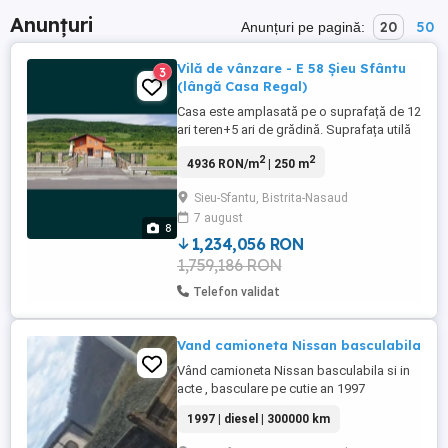
Anunțuri
20
50
Anunțuri pe pagină:
Vilă de vânzare - E 58 Șieu Sfântu
3
(lângă Casa Regal)
Casa este amplasată pe o suprafață de 12
ari teren+5 ari de grădină. Suprafața utilă
este de 250 M2 compartimentată astfel:
2
2
4936 RON/m
| 250 m
Parter : living , spațiu de servit masa ,
bucătărie , baie , birou , garaj , cameră
Sieu-Sfantu, Bistrita-Nasaud
termică ( centrală peleți , panouri solare ,
7 august
mașină de spălat și uscat rufe). Încălzirea
8
se face ...
1,234,056 RON
1,759,186 RON
Telefon validat
Vand camioneta Nissan basculabila
Vând camioneta Nissan basculabila si in
acte , basculare pe cutie an 1997
camioneta 5.5 tone detarata la 3.5t
1997 | diesel | 300000 km