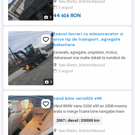
Sieu-Sfantu, Bistrita-Nasaud
5 august
44 616 RON
5
Execut lucrari cu miniescavator si
orice tip de transport...agregate
balastiera
Excavatii, agregate, umpluturi, moloz,
debarasari mai multe detalii la numărul de
telefon
Sieu-Sfantu, Bistrita-Nasaud
5 august
3
vand bmw seria320 e90
Vând BMW seria 320d e90 an 2008 masina
arata si merge foarte bine navigație mare
pachet M am si alte jante de aluminiu de
2007 | diesel | 330000 km
vara km340de mii în creștere kilometri
sunt realii se pot verifica unic prop in Ro,
Sieu-Sfantu, Bistrita-Nasaud
masina este adusa din Germania