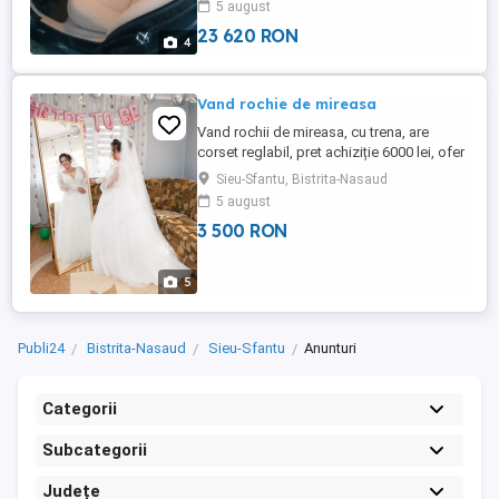
5 august
inmatriculata in România ,mai multe detalii
la numărul de ...
23 620 RON
4
Vand rochie de mireasa
Vand rochii de mireasa, cu trena, are
corset reglabil, pret achiziție 6000 lei, ofer
cadou cerc si voal lung, mai multe detalii
Sieu-Sfantu, Bistrita-Nasaud
in privat, prețul este ușor negociabil
5 august
3 500 RON
5
Publi24
Bistrita-Nasaud
Sieu-Sfantu
Anunturi
Categorii
Subcategorii
Județe