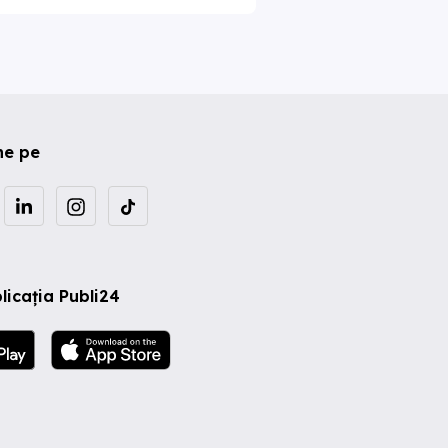
ne pe
licația Publi24