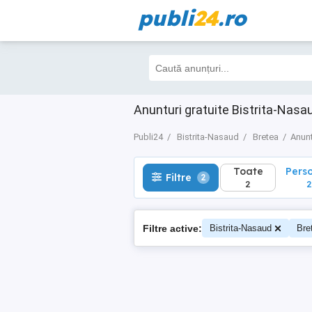
publi
24
.ro
Toate
Perso
Filtre
2
2
2
Anunturi gratuite Bistrita-Nasa
Publi24
Bistrita-Nasaud
Bretea
Anunt
Toate
Pers
Filtre
2
2
2
Filtre active:
Bistrita-Nasaud
Bre