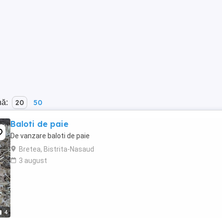
nă:
20
50
Baloti de paie
De vanzare baloti de paie
Bretea, Bistrita-Nasaud
3 august
4