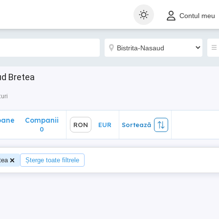
ane
Companii
RON
EUR
Sortează
Contul meu
0
ud Bretea
uri
oane
Companii
RON
EUR
Sortează
0
tea
Șterge toate filtrele