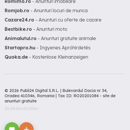
Romimo.ro
- Anunturi imobiliare
Romjob.ro
- Anunturi locuri de munca
Cazare24.ro
- Anunturi cu oferte de cazare
Bestbike.ro
- Anunturi moto
Animalutul.ro
- Anunturi gratuite animale
Startapro.hu
- Ingyenes Apróhirdetés
Quoka.de
- Kostenlose Kleinanzeigen
© 2026 Publi24 Digital S.R.L. | Bulevardul Dacia nr 34,
Oradea 410346, Romania | Tax ID: RO20201084 -
site de
anunturi gratuite
26.08.06.c0c206c