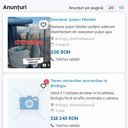
Anunțuri
20
50
Anunțuri pe pagină:
fantanar puțuri fântâni
fantanar puțuri fântâni curățim adâncim
dezinfectam etc executam puțuri apa
fântâni
Bichigiu, Bistrita-Nasaud
5 august
200 RON
Telefon validat
3
Teren intravilan extravilan in
1
Bichigiu
Vând 3.1 hectare de teren in localitatea
Bichigiu.Pe el se afla construita o cabana
din lemn(p+1) și anexe. Mai există și o
Bichigiu, Bistrita-Nasaud
balta de crap și un bazin de păstrăv. Este
9 iulie
curent și apă în regie proprie. Se mai pot
518 245 RON
construi și alte cabane,suprafață plană
este multa.
Telefon validat