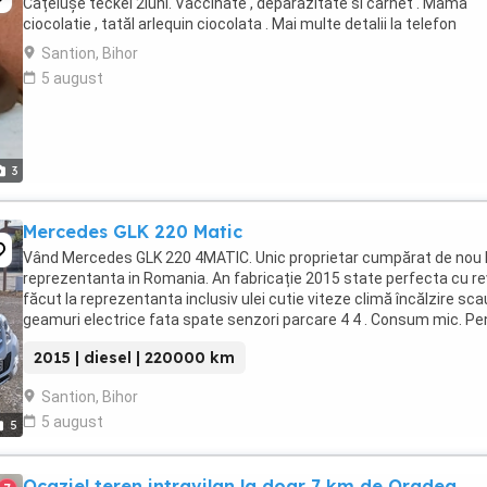
Cățelușe teckel 2luni. Vaccinate , deparazitate si carnet . Mama
ciocolatie , tatăl arlequin ciocolata . Mai multe detalii la telefon
Santion, Bihor
5 august
3
Mercedes GLK 220 Matic
Vând Mercedes GLK 220 4MATIC. Unic proprietar cumpărat de nou 
reprezentanta in Romania. An fabricație 2015 state perfecta cu re
făcut la reprezentanta inclusiv ulei cutie viteze climă încălzire sc
geamuri electrice fata spate senzori parcare 4 4 . Consum mic. Pe
alte informații vă rog ...
2015 | diesel | 220000 km
Santion, Bihor
5 august
5
Ocazie! teren intravilan la doar 7 km de Oradea