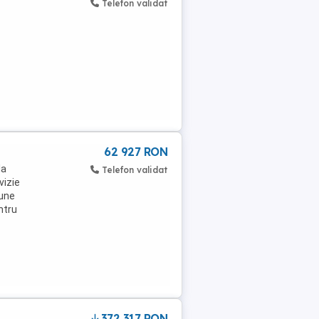
Telefon validat
62 927 RON
la
Telefon validat
vizie
aune
ntru
372,317 RON