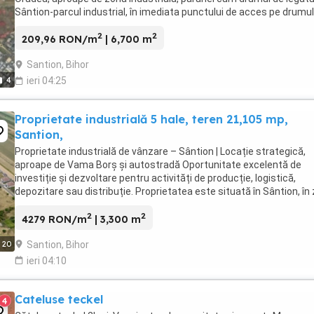
Sântion-parcul industrial, în imediata punctului de acces pe drumul
legătură centura Oradea-A3. ...
2
2
209,96 RON/m
| 6,700 m
Santion, Bihor
4
ieri 04:25
Proprietate industrială 5 hale, teren 21,105 mp,
Santion,
Proprietate industrială de vânzare – Sântion | Locație strategică,
aproape de Vama Borș și autostradă Oportunitate excelentă de
investiție și dezvoltare pentru activități de producție, logistică,
depozitare sau distribuție. Proprietatea este situată în Sântion, în
industrială, beneficiind de o ...
2
2
4279 RON/m
| 3,300 m
Santion, Bihor
20
ieri 04:10
Cateluse teckel
4