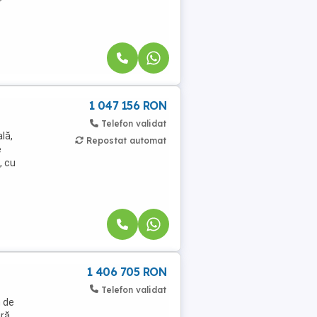
1 047 156 RON
Telefon validat
lă,
Repostat automat
e
, cu
1 406 705 RON
Telefon validat
m de
ură