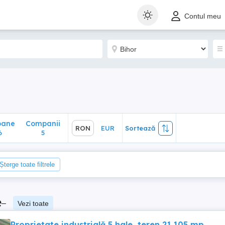
ane
Companii
RON
EUR
Sortează
Contul meu
5
oane
Companii
RON
EUR
Sortează
6
5
Șterge toate filtrele
e
–
Vezi toate
Proprietate industrială 5 hale, teren 21,105 mp,