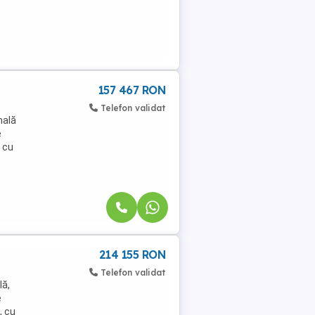
157 467 RON
Telefon validat
hală
e
 cu
214 155 RON
Telefon validat
lă,
e
, cu