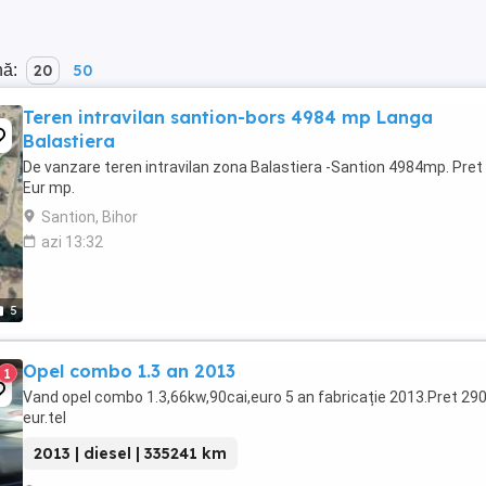
nă:
20
50
Teren intravilan santion-bors 4984 mp Langa
Balastiera
De vanzare teren intravilan zona Balastiera -Santion 4984mp. Pret
Eur mp.
Santion, Bihor
azi 13:32
5
Opel combo 1.3 an 2013
1
Vand opel combo 1.3,66kw,90cai,euro 5 an fabricație 2013.Pret 29
eur.tel
2013 | diesel | 335241 km