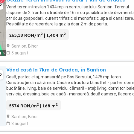
7
Vand teren intravilan 1404 mp in centrul satului Santion. Terenul
dispune de 2 fronturi stradale de 16 m cu posibilitate de dezmemb
ptr doua gospodarii, curent trifazic si monofazic ,apa si canalizare.
Posibilitate de racordare la gaz la doar 2 m de poarta.
2
2
265,18 RON/m
| 1,404 m
Santion, Bihor
5 august
5
Vând casă la 7km de Oradea, in Santion
Casă, parter, etaj, mansardă pe Sos Borsului, 1475 mp teren.
Construcție din cărămidă. Casă e structurată astfel: - parter: dormi
bucătărie, living, baie de serviciu, cămară - etaj: living, dormitor, bai
serviciu, dressing, baie cu cadă - mansardă: două camere, fiecare 
dressing - camera ...
2
2
5374 RON/m
| 168 m
Santion, Bihor
3 august