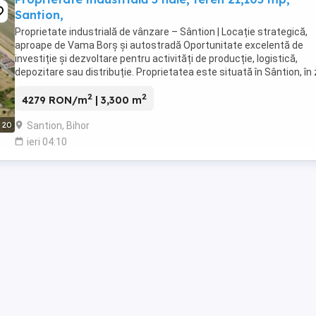
Santion,
Proprietate industrială de vânzare – Sântion | Locație strategică,
aproape de Vama Borș și autostradă Oportunitate excelentă de
investiție și dezvoltare pentru activități de producție, logistică,
depozitare sau distribuție. Proprietatea este situată în Sântion, în
industrială, beneficiind de o ...
2
2
4279 RON/m
| 3,300 m
Santion, Bihor
20
ieri 04:10