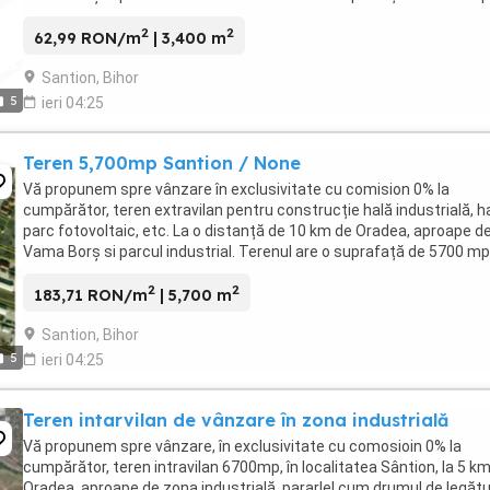
front stradal de 14 m și adâncime ...
2
2
62,99 RON/m
| 3,400 m
Santion, Bihor
5
ieri 04:25
Teren 5,700mp Santion / None
Vă propunem spre vânzare în exclusivitate cu comision 0% la
cumpărător, teren extravilan pentru construcție hală industrială, ha
parc fotovoltaic, etc. La o distanță de 10 km de Oradea, aproape d
Vama Borș si parcul industrial. Terenul are o suprafață de 5700 mp
front stradal de 28m și adâncime ...
2
2
183,71 RON/m
| 5,700 m
Santion, Bihor
5
ieri 04:25
Teren intarvilan de vânzare în zona industrială
Vă propunem spre vânzare, în exclusivitate cu comosioin 0% la
cumpărător, teren intravilan 6700mp, în localitatea Sântion, la 5 k
Oradea, aproape de zona industrială, pararlel cum drumul de legăt