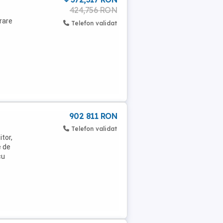
424,756 RON
rare
Telefon validat
902 811 RON
Telefon validat
tor,
e de
cu