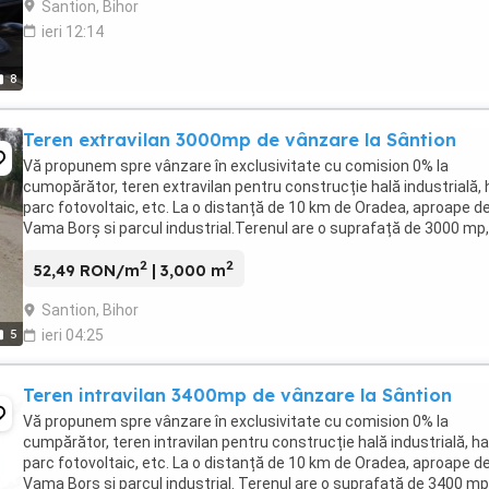
Santion, Bihor
ieri 12:14
8
Teren extravilan 3000mp de vânzare la Sântion
Vă propunem spre vânzare în exclusivitate cu comision 0% la
cumopărător, teren extravilan pentru construcție hală industrială, 
parc fotovoltaic, etc. La o distanță de 10 km de Oradea, aproape d
Vama Borș si parcul industrial.Terenul are o suprafață de 3000 mp,
un front stradal de 13 m și adâncime ...
2
2
52,49 RON/m
| 3,000 m
Santion, Bihor
5
ieri 04:25
Teren intravilan 3400mp de vânzare la Sântion
Vă propunem spre vânzare în exclusivitate cu comision 0% la
cumpărător, teren intravilan pentru construcție hală industrială, ha
parc fotovoltaic, etc. La o distanță de 10 km de Oradea, aproape d
Vama Borș si parcul industrial. Terenul are o suprafață de 3400 mp