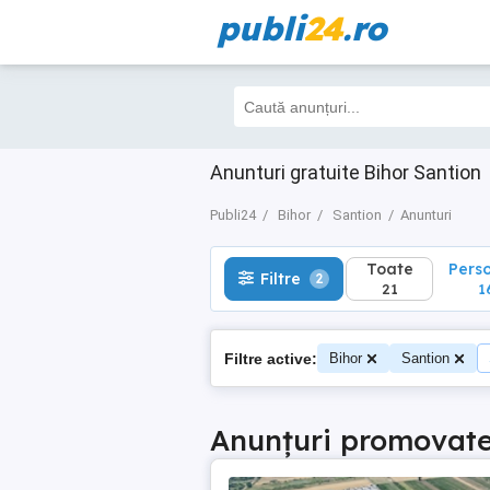
publi
24
.ro
Toate
Perso
Filtre
2
21
16
Anunturi gratuite Bihor Santion
Publi24
Bihor
Santion
Anunturi
Toate
Pers
Filtre
2
21
1
Filtre active:
Bihor
Santion
Anunțuri promovat