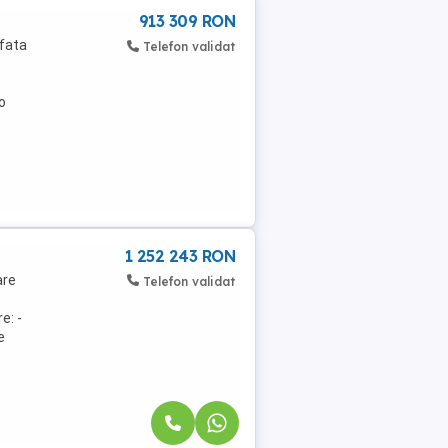
913 309 RON
afata
Telefon validat
o
1 252 243 RON
are
Telefon validat
e: -
e