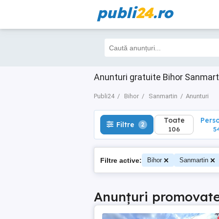
publi
24
.ro
Toate
Perso
Filtre
2
106
54
Anunturi gratuite Bihor Sanmart
Publi24
Bihor
Sanmartin
Anunturi
Toate
Pers
Filtre
2
106
5
Filtre active:
Bihor
Sanmartin
Anunțuri promovat