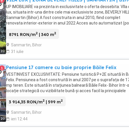
6
UP IMOBILIARE va prezinta in exclusivitate o oferta deosebita: VIla
lux, situata intr-una dintre cele mai exclusiviste zone, BEVERLY HIL
Sanmartin (Bihor) A fost construita in anul 2010, fiind complet
renovata interior-exterior in anul 2022 Acces auto automatizat (po
actionate electric), sistem ...
2
2
8791 RON/m
| 340 m
Sanmartin, Bihor
20
31 iulie
Pensiune 17 camere cu baie proprie Băile Felix
1
VESTINVEST EXCLUSIVITATE: Pensiune turistică P+2E situată în Bă
Felix. Pensiunea a fost construită în anul 2007 pe o suprafața de 1
mp teren. Este situată în stațiunea balneară Băile Felix- Bihor într-
locație strategică cu vizibilitate bună și acces facil la principalele
atracții turistice, restaurante, ...
2
2
3 914,35 RON/m
| 599 m
Sanmartin, Bihor
20
ieri 12:44