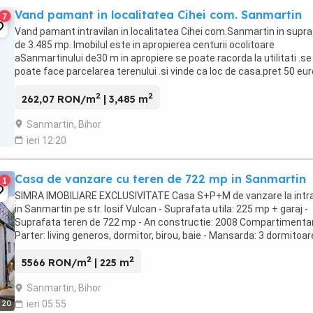
Vand pamant in localitatea Cihei com. Sanmartin
7
Vand pamant intravilan in localitatea Cihei com.Sanmartin in supr
de 3.485 mp. Imobilul este in apropierea centurii ocolitoare
aSanmartinului de30 m in apropiere se poate racorda la utilitati .se
poate face parcelarea terenului .si vinde ca loc de casa.pret 50 eur
metru patrat negociabil.
2
2
262,07 RON/m
| 3,485 m
Sanmartin, Bihor
ieri 12:20
Casa de vanzare cu teren de 722 mp in Sanmartin
1
SIMRA IMOBILIARE EXCLUSIVITATE Casa S+P+M de vanzare la intr
in Sanmartin pe str. Iosif Vulcan - Suprafata utila: 225 mp + garaj -
Suprafata teren de 722 mp - An constructie: 2008 Compartimentar
Parter: living generos, dormitor, birou, baie - Mansarda: 3 dormitoar
decomandate (un dormitor ...
2
2
5566 RON/m
| 225 m
Sanmartin, Bihor
20
ieri 05:55