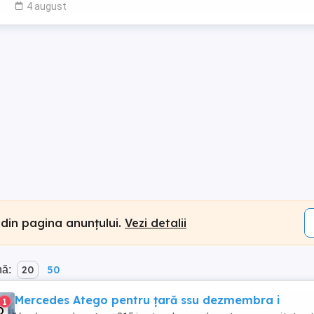
4 august
 din pagina anunțului.
Vezi detalii
nă:
20
50
Mercedes Atego pentru țară ssu dezmembra i
1