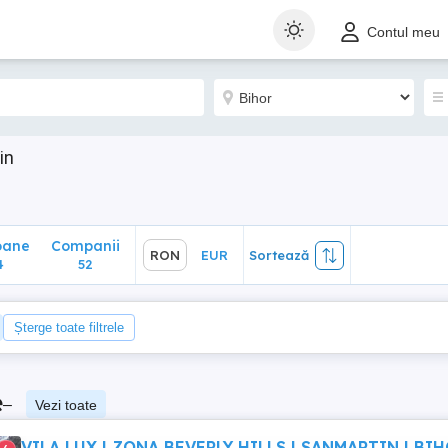
ane
Companii
RON
EUR
Sortează
Contul meu
52
in
oane
Companii
RON
EUR
Sortează
4
52
Șterge toate filtrele
e
–
Vezi toate
VILA LUX | ZONA BEVERLY HILLS | SANMARTIN | BI