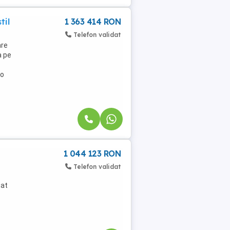
til
1 363 414 RON
Telefon validat
are
a pe
 o
1 044 123 RON
Telefon validat
tat