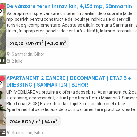
De vânzare teren intravilan, 4,152 mp, Sânmartin
1
Vă propunem spre vânzare un teren intravilan, de o suprafață de 4
mp, potrivit pentru construcție de locuințe individuale și servicii
turistice și complementare. Acesta se află în comuna Sânmartin, 
Haieu, în apropierea șoselei de centură. Utilități, la limita terenului: 
curent, gaz, ...
2
2
392,32 RON/m
| 4,152 m
Sanmartin, Bihor
8
2 iulie
APARTAMENT 2 CAMERE | DECOMANDAT | ETAJ 3 +
1
DRESSING | SANMARTIN | BIHOR
UP IMOBILIARE va prezinta o oferta deosebita: Apartament cu 2 c
+ dressing, decomandat, situat pe strada Petru Maior nr.3, Samnar
Bloc Luna (2008) Este situat la etajul 3 intr-un bloc cu 4 etaje.
Apartamentul beneficiaza de o compartimentare practica si este
format din: Living generos ndash; 18,45 ...
2
2
7046 RON/m
| 64 m
Sanmartin, Bihor
12