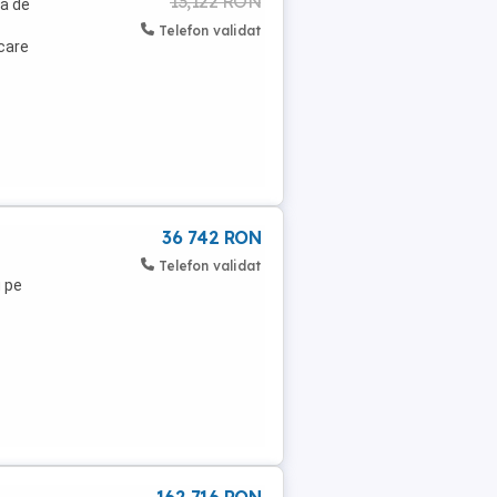
13,122 RON
ta de
Telefon validat
icare
36 742 RON
Telefon validat
u pe
162 716 RON