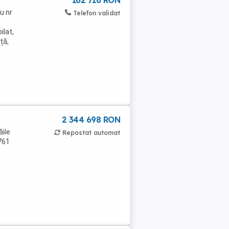
u nr
Telefon validat
,
ilat,
ță,
2 344 698 RON
ile
Repostat automat
761
o