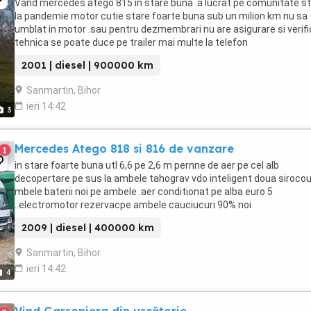
Vand mercedes atego 815 in stare buna .a lucrat pe comunitate s
la pandemie motor cutie stare foarte buna sub un milion km nu sa
umblat in motor .sau pentru dezmembrari nu are asigurare si verif
tehnica se poate duce pe trailer mai multe la telefon
2001 | diesel | 900000 km
Sanmartin, Bihor
ieri 14:42
3
Mercedes Atego 818 si 816 de vanzare
1
in stare foarte buna utl 6,6 pe 2,6 m pernne de aer pe cel alb
decopertare pe sus la ambele tahograv vdo inteligent doua siroco
mbele baterii noi pe ambele .aer conditionat pe alba euro 5
..electromotor rezervacpe ambele cauciucuri 90% noi
2009 | diesel | 400000 km
Sanmartin, Bihor
ieri 14:42
4
Vind Garsoniera din uscătorie