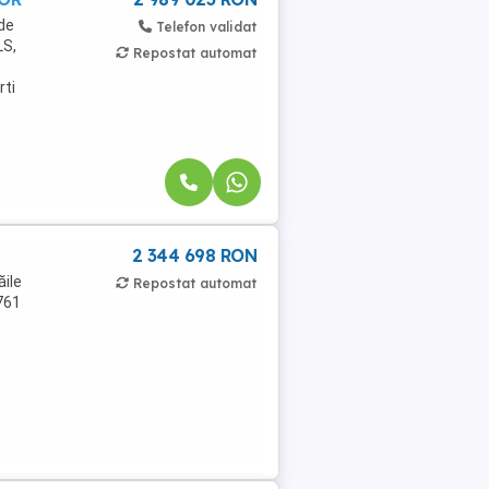
 de
Telefon validat
LS,
Repostat automat
rti
2 344 698 RON
ile
Repostat automat
761
o