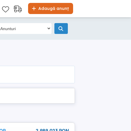
Adaugă anunț
HOR
2 989 023 RON