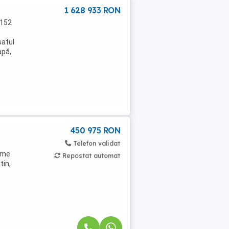
1 628 933 RON
,152
satul
apă,
450 975 RON
Telefon validat
ame
Repostat automat
tin,