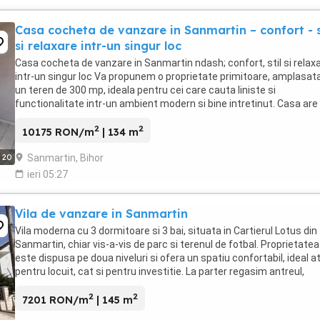
Casa cocheta de vanzare in Sanmartin – confort - s
si relaxare intr-un singur loc
Casa cocheta de vanzare in Sanmartin ndash; confort, stil si relax
intr-un singur loc Va propunem o proprietate primitoare, amplasat
un teren de 300 mp, ideala pentru cei care cauta liniste si
functionalitate intr-un ambient modern si bine intretinut. Casa are
suprafata utila de 110 mp si este ...
2
2
10175 RON/m
| 134 m
Sanmartin, Bihor
20
ieri 05:27
Vila de vanzare in Sanmartin
Vila moderna cu 3 dormitoare si 3 bai, situata in Cartierul Lotus din
Sanmartin, chiar vis-a-vis de parc si terenul de fotbal. Proprietatea
este dispusa pe doua niveluri si ofera un spatiu confortabil, ideal a
pentru locuit, cat si pentru investitie. La parter regasim antreul,
bucataria, livingul ...
2
2
7201 RON/m
| 145 m