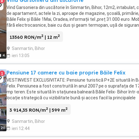
8
Vind Garsoniera din uscătorie în Sinmartin, Bihor, 12m2, intabulat, c
de apartament, actele la zi, aproape de magazine, școală, primărie
Băile Felix și Băile 1Mai, Oradea, informații tel ,preț 31.000 euro. Mob
fără electrocasnice, baie cu dus și geam termopan, ușă de siguran
geam termopan ...
2
2
13560 RON/m
| 12 m
Sanmartin, Bihor
4
ieri 13:05
Pensiune 17 camere cu baie proprie Băile Felix
1
VESTINVEST EXCLUSIVITATE: Pensiune turistică P+2E situată în Bă
Felix. Pensiunea a fost construită în anul 2007 pe o suprafața de 1
mp teren. Este situată în stațiunea balneară Băile Felix- Bihor într-
locație strategică cu vizibilitate bună și acces facil la principalele
atracții turistice, restaurante, ...
2
2
3 914,35 RON/m
| 599 m
Sanmartin, Bihor
20
ieri 12:44