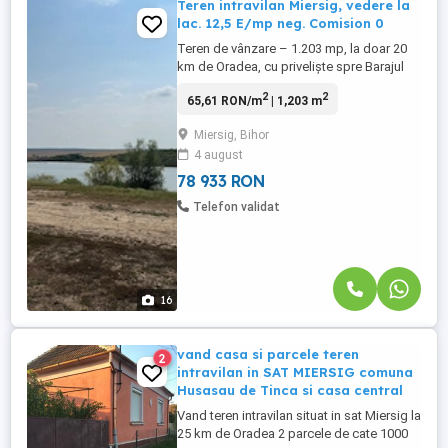
Teren intravilan Miersig, vedere la
lac. 12,5 E/mp neg. Comision 0
Teren de vânzare – 1.203 mp, la doar 20
km de Oradea, cu priveliște spre Barajul
Miersig. Preț: 12,5 euro/mp. Preț total: 15
2
2
65,61 RON/m
| 1,203 m
037,50 Euro Vă propunem spre vânzare un
teren intravilan cu o suprafață de 1.203
Miersig, Bihor
mp, situat la aproximativ 20 km de Oradea,
4 august
într-o zonă liniștită, ideală pentru
construirea unei ...
78 933 RON
Telefon validat
16
vand casa si parcele teren
2
intravilan in SAT MIERSIG comuna
Husasau de Tinca si casa central
Vand teren intravilan situat in sat Miersig la
25 km de Oradea 2 parcele de cate 1000