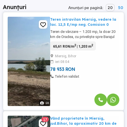
Anunțuri
20
50
Anunțuri pe pagină:
Teren intravilan Miersig, vedere la
lac. 12,5 E/mp neg. Comision 0
Teren de vânzare – 1.203 mp, la doar 20
km de Oradea, cu priveliște spre Barajul
Miersig. Preț: 12,5 euro/mp. Preț total: 15
2
2
65,61 RON/m
| 1,203 m
037,50 Euro Vă propunem spre vânzare un
teren intravilan cu o suprafață de 1.203
Miersig, Bihor
mp, situat la aproximativ 20 km de Oradea,
ieri 08:04
într-o zonă liniștită, ideală pentru
construirea unei ...
78 933 RON
Telefon validat
16
Vând proprietate în Miersig,
17
jud.Bihor, la aproximativ 20 km de