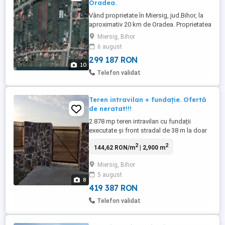
Oradea.
Vând proprietate în Miersig, jud.Bihor, la
aproximativ 20 km de Oradea. Proprietatea
este compusă din două clădiri, construite
Miersig, Bihor
din chirpici (vaioagă) cu fundație. I: 2
6 august
camere, hol, baie. Il: cameră (bucatarie),
299 187 RON
hol , cămară, grajd. În curte sunt și anexe.
10
Gradina are 64 de ari, cu ieșire ...
Telefon validat
Teren intravilan + fundație. Ofertă
de neratat!!!
2.878 mp teren intravilan cu fundații
executate și front stradal de 38 m la doar
20 km de Oradea Se oferă spre vânzare
2
2
144,62 RON/m
| 2,900 m
un teren intravilan cu suprafața de 2.878
mp, situat în localitatea Miersig, județul
Miersig, Bihor
Bihor, la doar 20 km de Oradea, într-o zonă
5 august
liniștită, amplasată deasupra barajului, cu
8
vedere ...
419 387 RON
Telefon validat