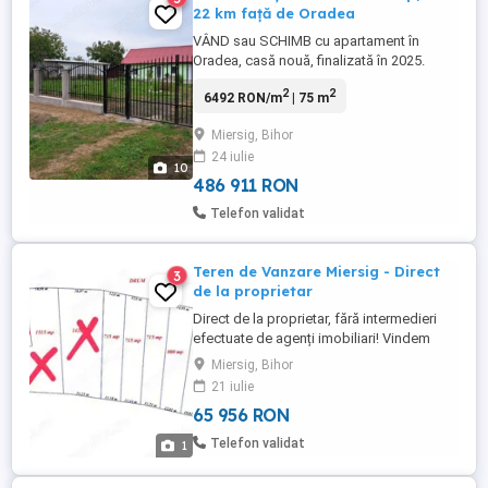
22 km față de Oradea
VÂND sau SCHIMB cu apartament în
Oradea, casă nouă, finalizată în 2025.
Aceasta este situată la 22 km față de
2
2
6492 RON/m
| 75 m
intrarea în orașul Oradea. Suprafața
terenului este de 2730 mp, împrejmuit,
Miersig, Bihor
front stradal 27 m, suprafața casei de 75
24 iulie
mp + o anexă de 20 mp (magazie).
10
Construcția este realizată din BCA și
486 911 RON
beneficiază ...
Telefon validat
Teren de Vanzare Miersig - Direct
3
de la proprietar
Direct de la proprietar, fără intermedieri
efectuate de agenți imobiliari! Vindem
teren intravilan, 6 loturi rămase
Miersig, Bihor
disponibile, începând cu 699 mp (exista
21 iulie
posibilitatea de extindere contra-cost
65 956 RON
până la 5.763 mp). Acesta este situat in
zona metropolitana, la doar 20 km de
Telefon validat
1
Oradea: comuna Husasau de Tinca, ...