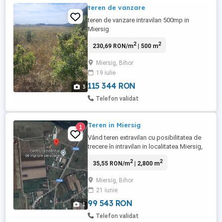
teren de vanzare
teren de vanzare intravilan 500mp in
Miersig
2
2
230,69 RON/m
| 500 m
Miersig, Bihor
19 iulie
115 344 RON
3
Telefon validat
Teren in Miersig
1
Vând teren extravilan cu posibilitatea de
trecere în intravilan in localitatea Miersig,
județul Bihor, la 21 km de Oradea. Terenul
2
2
35,55 RON/m
| 2,800 m
este pe plan drept, are o suprafață de
2800 mp și este situat in imediata
Miersig, Bihor
apropiere a centrului rezidential de îngrijire
21 iunie
a persoanelor. Locația aproximativă de
poate vedea ...
99 543 RON
1
Telefon validat