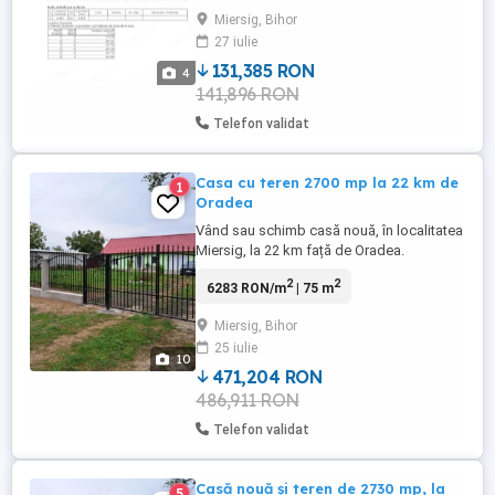
unei case.
Miersig, Bihor
27 iulie
131,385 RON
4
141,896 RON
Telefon validat
Casa cu teren 2700 mp la 22 km de
1
Oradea
Vând sau schimb casă nouă, în localitatea
Miersig, la 22 km față de Oradea.
Suprafața terenului este de 2730 mp,
2
2
6283 RON/m
| 75 m
împrejmuit, front stradal 27 m, suprafața
casei de 75 mp + o anexă de 20 mp
Miersig, Bihor
(magazie). Construcție BCA, izolație
25 iulie
exterioară, izolație pod, tencuit interior,
10
geamuri uși intrare PVC, gresie, ...
471,204 RON
486,911 RON
Telefon validat
Casă nouă și teren de 2730 mp, la
5