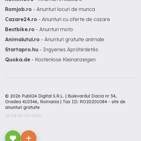
Romjob.ro
- Anunturi locuri de munca
Cazare24.ro
- Anunturi cu oferte de cazare
Bestbike.ro
- Anunturi moto
Animalutul.ro
- Anunturi gratuite animale
Startapro.hu
- Ingyenes Apróhirdetés
Quoka.de
- Kostenlose Kleinanzeigen
© 2026 Publi24 Digital S.R.L. | Bulevardul Dacia nr 34,
Oradea 410346, Romania | Tax ID: RO20201084 -
site de
anunturi gratuite
26.08.06.c0c206c