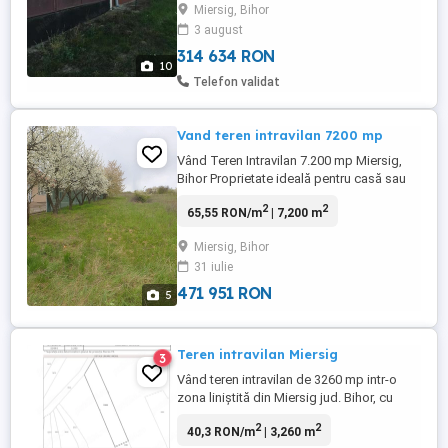
mp la 20 euro mp in centrul satului la
Miersig, Bihor
soseaua principala. Vand casa in Miersig
3 august
central, panou solar, apa, canal, fantana,
314 634 RON
sobe teracota, podele, termopane,
10
structura lemn acoperis schimbat, anexa
Telefon validat
cu 2 camere mari ...
Vand teren intravilan 7200 mp
Vând Teren Intravilan 7.200 mp Miersig,
Bihor Proprietate ideală pentru casă sau
investiție, la 20 km de Oradea, pe drumul
2
2
65,55 RON/m
| 7,200 m
spre Balta Miersig. -Suprafață: 7.200 mp,
front stradal de 28 ml. -Construcție:
Miersig, Bihor
Include o căsuță de cca. 14 mp plus
31 iulie
anexă. -Utilități: Curent, apă pe teren și
fibră optică ...
471 951 RON
5
Teren intravilan Miersig
3
Vând teren intravilan de 3260 mp intr-o
zona liniștită din Miersig jud. Bihor, cu
număr de casă si peste 200 de pomi
2
2
40,3 RON/m
| 3,260 m
fructiferi. Teren ideal pentru construirea