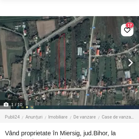
17
1
/ 10
Publi24
Anunțuri
Imobiliare
De vanzare
Case de vanzare
Vând proprietate în Miersig, jud.Bihor, la