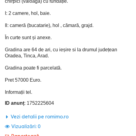
chirpici (vaioagă) cu fundație.
I: 2 camere, hol, baie.
Il: cameră (bucatarie), hol , cămară, grajd.
În curte sunt și anexe.
Gradina are 64 de ari, cu ieșire si la drumul județean
Oradea, Tinca, Arad.
Gradina poate fi parcelată.
Pret 57000 Euro.
Informații tel.
ID anunț
: 1752225604
Vezi detalii pe romimo.ro
Vizualizări:
0