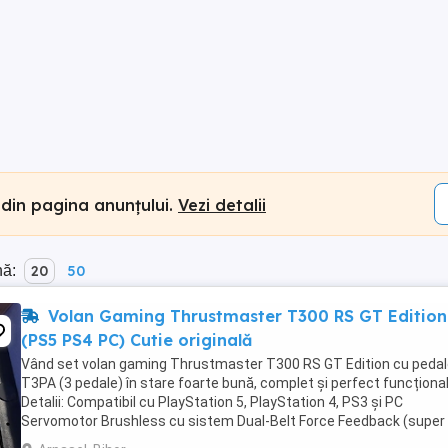
 din pagina anunțului.
Vezi detalii
nă:
20
50
Volan Gaming Thrustmaster T300 RS GT Edition
(PS5 PS4 PC) Cutie originală
Vând set volan gaming Thrustmaster T300 RS GT Edition cu peda
T3PA (3 pedale) în stare foarte bună, complet și perfect funcțional
Detalii: Compatibil cu PlayStation 5, PlayStation 4, PS3 și PC
Servomotor Brushless cu sistem Dual-Belt Force Feedback (super 
și precis) Volan detașabil + padele ...