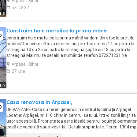
Arpasel, Bihor
azi 22:37
5
Construim hale metalice la prima mănă
construim hale metalice la prima mănă vindem din stoc la preț de
producător avem câteva dimensiuni pe stoc opt cu 14 cu patru la
streașină 10 cu 25 cu patru la streașină șapte cu 18 cu patru la
streașină Mai multe detalii la număr de telefon 072271231 Ne
deplasăm în toată țara
Arpasel, Bihor
27 iulie
5
Casa renovata in Arpasel,
DE VÂNZARE Casă cu teren generos în centrul localității Arpășel
Locație: Arpășel, nr. 110 chiar în centrul satului, într-o zonă liniștită 
ușor accesibilă. Proprietatea este ideală pentru locuință permanen
casă de vacanță sau investiție! Detalii proprietate: Teren: 1304 mp
spațiu ...