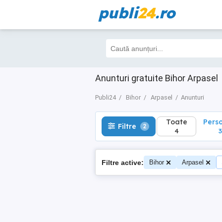
publi
24
.ro
Toate
Perso
Filtre
2
4
3
Anunturi gratuite Bihor Arpasel
Publi24
Bihor
Arpasel
Anunturi
Toate
Pers
Filtre
2
4
3
Filtre active:
Bihor
Arpasel