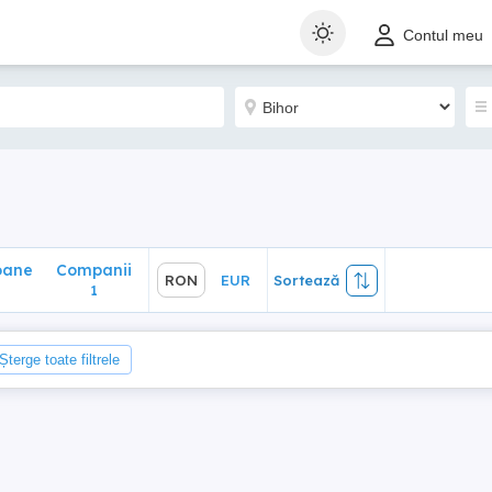
ane
Companii
RON
EUR
Sortează
Contul meu
1
oane
Companii
RON
EUR
Sortează
1
Șterge toate filtrele