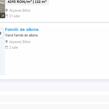
2
2
4293 RON/m
| 122 m
Arpasel, Bihor
13
21 iulie
Familii de albine.
Vand familii de albine.
Arpasel, Bihor
2 iulie