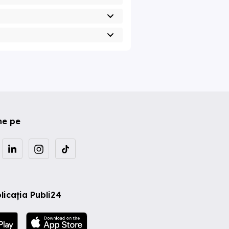
ne pe
licația Publi24