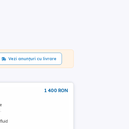
Vezi anunțuri cu livrare
1 400 RON
le
.
fluid