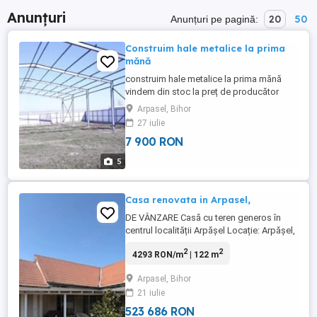
Anunțuri
20
50
Anunțuri pe pagină:
Construim hale metalice la prima
mănă
construim hale metalice la prima mănă
vindem din stoc la preț de producător
avem câteva dimensiuni pe stoc opt cu 14
Arpasel, Bihor
cu patru la streașină 10 cu 25 cu patru la
27 iulie
streașină șapte cu 18 cu patru la streașină
7 900 RON
Mai multe detalii la număr de telefon
072271231 Ne deplasăm în toată țara
5
Casa renovata in Arpasel,
DE VÂNZARE Casă cu teren generos în
centrul localității Arpășel Locație: Arpășel,
nr. 110 chiar în centrul satului, într-o zonă
2
2
4293 RON/m
| 122 m
liniștită și ușor accesibilă. Proprietatea
este ideală pentru locuință permanentă,
Arpasel, Bihor
casă de vacanță sau investiție! Detalii
21 iulie
proprietate: Teren: 1304 mp spațiu ...
523 686 RON