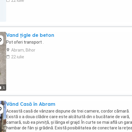
22 iulie
Vand țigle de beton
Pot oferi transport .
Abram, Bihor
22 iulie
1
Vând Casă în Abram
Această casă de vânzare dispune de trei camere, cordor cămară.
Există o a doua clădire care este alcătuită din o bucătarie de vară,
camară, sub ea pivniță, și lănga el grajd. În curte se mai află un gara
hambar de fân și grădină. Există posibilitatea de conectare la rețe