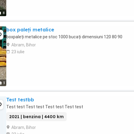
8
box paleți metalice
boxpaleți metalice pe stoc 1000 bucați dimensiuni 120 80 90
Abram, Bihor
23 iulie
3
Test testbb
Test test Test test Test test Test test
2021 | benzina | 4400 km
Abram, Bihor