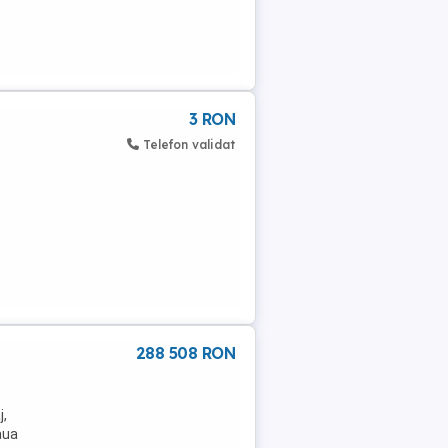
3 RON
Telefon validat
288 508 RON
j,
aua