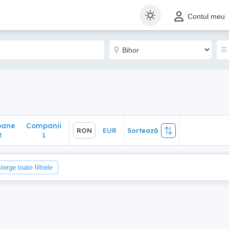
ane
Companii
RON
EUR
Sortează
Contul meu
1
oane
Companii
RON
EUR
Sortează
2
1
terge toate filtrele