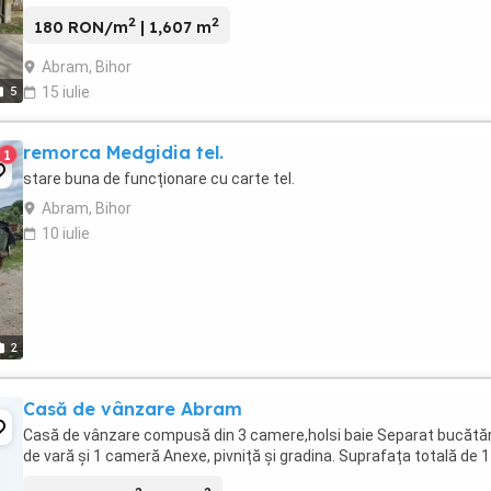
de gaze naturale. Terenul ...
2
2
180 RON/m
| 1,607 m
Abram, Bihor
5
15 iulie
remorca Medgidia tel.
1
stare buna de funcționare cu carte tel.
Abram, Bihor
10 iulie
2
Casă de vânzare Abram
Casă de vânzare compusă din 3 camere,holsi baie Separat bucătăr
de vară și 1 cameră Anexe, pivniță și gradina. Suprafața totală de 1