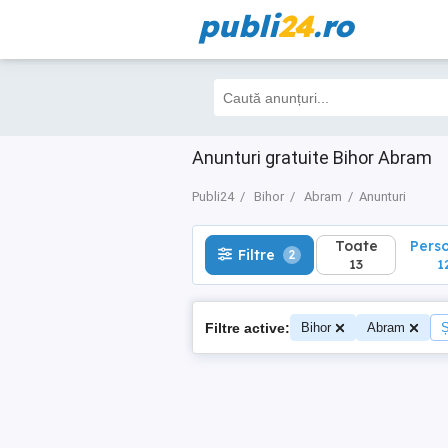
publi
24
.ro
Toate
Perso
Filtre
2
13
12
Anunturi gratuite Bihor Abram
Publi24
Bihor
Abram
Anunturi
Toate
Pers
Filtre
2
13
1
Filtre active:
Bihor
Abram
Ș