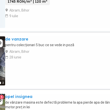
2
2
1745 RON/m
| 120 m
Abram, Bihor
9 iulie
de vanzare
pentru colecționari 5 buc ce se vede in poză
Abram, Bihor
28 iunie
2
opel insignea
5
de vânzare masina este defectă probleme la apa pierde apa de lâ
motor preț in lei