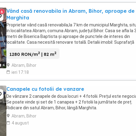
Vând casă renovabila in Abram, Bihor, aproape de
6
Marghita
Proprietar vând casă renovabila,la 7 km de municipiul Marghita, sit
în localitatea Abram, comuna Abram, județul Bihor. Casa se afla la 
metri de Biserica Baptista și aproape de punctele de interes din
localitate. Casa necesită renovare totală. Detalii imobil: Suprafață
teren: 1183 mp; Suprafață ...
2
2
1280 RON/m
| 82 m
Abram, Bihor
4
ieri 17:18
Canapele cu fotolii de vanzare
De vânzare 2 canapele de doua locuri + 4 fotolii. Prețul este negocia
Se poate vinde și set de 1 canapea + 2 fotolii la jumătate de preț.
Ridicare din satul Abram, Bihor, lângă Marghita.
Abram, Bihor
4 august