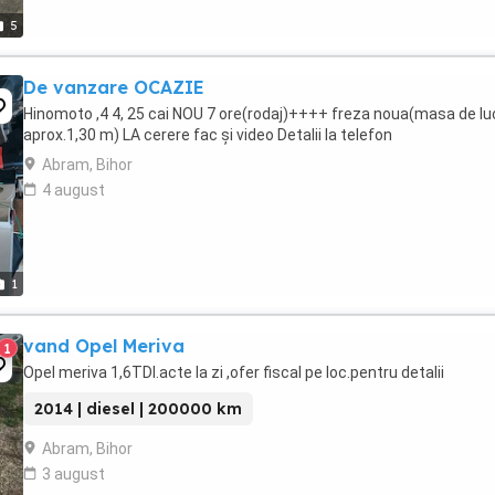
5
De vanzare OCAZIE
Hinomoto ,4 4, 25 cai NOU 7 ore(rodaj)++++ freza noua(masa de lu
aprox.1,30 m) LA cerere fac și video Detalii la telefon
Abram, Bihor
4 august
1
vand Opel Meriva
1
Opel meriva 1,6TDI.acte la zi ,ofer fiscal pe loc.pentru detalii
2014 | diesel | 200000 km
Abram, Bihor
3 august