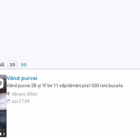
nă:
20
50
Vând purcei
Vând purcei 2B și 1F be 11 săptămâni pret 500 roni bucata
Abram, Bihor
azi 07:09
2