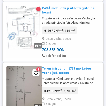
CASĂ mobilată și utilată gata de
6
locuit
Proprietar vând casă în Letea Veche., la
strada principala (str. Alexandru Ioan
Cuza) după primarie ,construită în 2018,
2
2
6170 RON/m
| 114 m
din cărămidă, cu suprafața de 114 mp pe
un teren de 450mp . Plan parter,
Letea Veche, Bacau
compartimentată astfel: living, 2
5 august
dormitoare, baie, bucătărie închisă cu
9
ieșire pe terasă, cameră tehnică ...
703 353 RON
Telefon validat
Teren intravilan 1733 mp Letea
1
Veche jud. Bacau
Proprietar, vând teren intravilan în satul
Letea Veche, la aproximativ 4.5 km de
orașul Bacău. Parcela este amplasată pe
2
2
0,12 RON/m
| 1,733 m
teren drept, are o suprafață de 1733 de
mp, cu front stradal de 12.58 ml (ajunge la
Letea Veche, Bacau
17.42 ml în partea din spate). Nu există
5 august
nicio construcție pe teren și are acces la