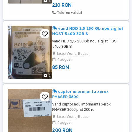
2
un drum asfaltat. ...
210 RON
Telefon validat
vand HDD 2,5 250 Gb nou sigilat
HGST 5400 3GB S
vand HDD 2,5- 250 Gb nou sigilat HGST
5400 3GB S
Letea Veche, Bacau
4 august
85 RON
1
cuptor imprimanta xerox
PHASER 3600
Vand cuptor nou imprimanta xerox
PHASER 3600 pret 200 ron
Letea Veche, Bacau
4 august
200 RON