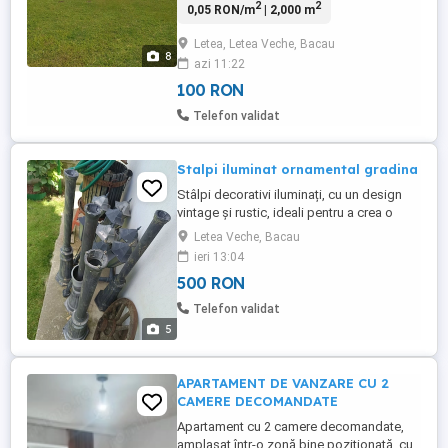
2
2
0,05 RON/m
| 2,000 m
Veche, zona Targul auto, deschidere
13,61 m. Posibilitate de racordare la
Letea, Letea Veche, Bacau
utilitati: gaz si curent. Terenul este situat
8
azi 11:22
pe strada Oborului, vizavi de numarul 95.
Mentionez ...
100 RON
Telefon validat
Stalpi iluminat ornamental gradina
Stâlpi decorativi iluminați, cu un design
vintage și rustic, ideali pentru a crea o
atmosferă plăcută în grădină sau pe
Letea Veche, Bacau
terasă. Acești stâlpi au fost folosiți
ieri 13:04
anterior, dar sunt încă în stare bună și pot
500 RON
fi reutilizați pentru a adăuga un aspect
unic spațiului exterior. 4 buc se vând la
Telefon validat
pachet. Înălțime ...
5
APARTAMENT DE VANZARE CU 2
CAMERE DECOMANDATE
Apartament cu 2 camere decomandate,
amplasat într-o zonă bine poziționată, cu