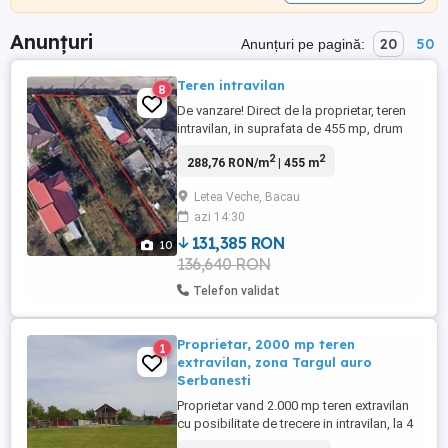
Anunțuri
20
50
Anunțuri pe pagină:
Teren intravilan
8
De vanzare! Direct de la proprietar, teren
intravilan, in suprafata de 455 mp, drum
asfaltat, cu toate utilitatile la limita
2
2
288,76 RON/m
| 455 m
proprietatii, situat in Letea Veche, str.
Izvorului 18 (Bacau).
Letea Veche, Bacau
azi 14:30
131,385 RON
10
136,640 RON
Telefon validat
Proprietar, 2000 mp teren
1
extravilan, zona Targul auro
Serbanesti
Proprietar vand 2.000 mp teren extravilan
cu posibilitate de trecere in intravilan, la 4
km de centrul orasului, la intrare in Letea