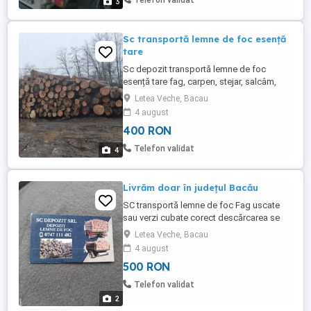
Telefon validat
3
Sc transportă lemne de foc esență
tare
Sc depozit transportă lemne de foc
esență tare fag, carpen, stejar, salcâm,
oferim factură și bon fiscal pentru
Letea Veche, Bacau
comenzi sunați la 0 7 4 7 1 1 1 4 8 2
4 august
400 RON
Telefon validat
4
Livrăm doar în județul Bacău
SC transportă lemne de foc Fag uscate
sau verzi cubate corect descărcarea se
face manual se cubeaza la fața locului
Letea Veche, Bacau
500 metru cub
4 august
500 RON
Telefon validat
2