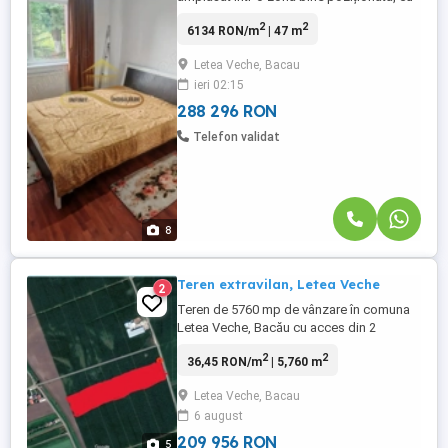
acces rapid către toate punctele de
2
2
6134 RON/m
| 47 m
interes. Compartimentare practică, lumină
naturală și confort pentru întreaga familie.
Letea Veche, Bacau
ieri 02:15
288 296 RON
Telefon validat
8
Teren extravilan, Letea Veche
2
Teren de 5760 mp de vânzare în comuna
Letea Veche, Bacău cu acces din 2
drumuri publice! Deschidere 14,7 m Preț:
2
2
36,45 RON/m
| 5,760 m
40.000 Suprafață totală: 5760 mp
Categorie: Extravilan Locație: Intre
Letea Veche, Bacau
Trecătoarea Holtului si drumul strategic
6 august
către Radomiresti. Extras de carte funciară
disponibil Situat într-o ...
209 956 RON
5