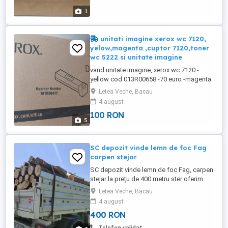
1
unitati imagine xerox wc 7120,
yelow,magenta ,cuptor 7120,toner
wc 5222 si unitate imagine
vand unitate imagine, xerox wc 7120 -
yellow cod 013R00658 -70 euro -magenta
cod 013R00569-70 euro fuser xerox wc
Letea Veche, Bacau
7120-cod 008R13088 -150 euro unitate
4 august
imagine xerox wc 5222 cod 101 R00435-
100 RON
40 euro toner xerox wc5222-20 ...
5
SC depozit vinde lemn de foc Fag
carpen stejar
SC depozit vinde lemn de foc Fag, carpen
stejar la prețu de 400 metru ster oferim
factura și bon fiscal pentru comenzi
Letea Veche, Bacau
sunați nu răspund la mesaje
4 august
400 RON