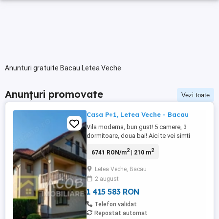
Anunturi gratuite Bacau Letea Veche
Anunțuri promovate
Vezi toate
Casa P+1, Letea Veche - Bacau
Vila moderna, bun gust! 5 camere, 3
dormitoare, doua bai! Aici te vei simti
acasa. Da, acasa. Acesta este sentimentul
2
2
6741 RON/m
| 210 m
pe care il ai de la prima intalnire cu
aceasta proprietate absolut remarcabila.
Letea Veche, Bacau
Cand ajungi in curte si apoi treci pragul
2 august
casei vei descoperi un camin cald,
autentic, primitor.Te simti ...
1 415 583 RON
Telefon validat
Repostat automat