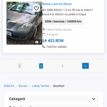
Vand Lancia Musa
An 2006 Motor 1.4 cu 95 cai in stare f
buna.Ful obtion cu piele si trapa
panoramica.Jante aluminiu cu cauciucuri
2006 | benzina | 165000 km
bune.Ambreaj si distributie facute
recent.Caroseria fara rugina Fara
Letea Veche, Bacau
defecte.Pret 2750 euro.Itp valabil aprilie
3 august
2027 Tot functioneaza pe ea.
14 421 RON
7
Telefon validat
›
‹
1
2
Publi24
Bacau
Letea Veche
Anunturi
Categorii