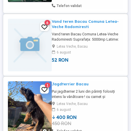
Telefon validat
Vand teren Bacau Comuna Letea-
6
Veche Radomiresti
Vand teren Bacau Comuna Letea-Veche
Radomiresti Suprafața: 5000mp Latime:
22m Drum asfaltat Foarte aproape de
Letea Veche, Bacau
centura nouă(autostradă) Locație pe
6 august
Google Maps: https: goo.gl maps
52 RON
Ltmwd5tYhYrFE3pL9
Jagdterrier Bacau
1
Pui jagdterrier 2 luni din părinți folosiți
intens la vânătoare ! cu carnet și
deparazitare internă făcută!
Letea Veche, Bacau
6 august
400 RON
450 RON
5