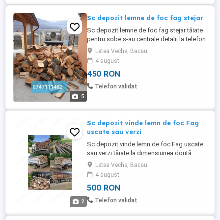
Sc depozit lemne de foc fag stejar
Sc depozit lemne de foc fag stejar tăiate
pentru sobe s-au centrale detalii la telefon
fac preț în funcție de cantitate mai mare
Letea Veche, Bacau
rog seriozitate preț
4 august
450 RON
Telefon validat
5
Sc depozit vinde lemn de foc Fag
uscate sau verzi
Sc depozit vinde lemn de foc Fag uscate
sau verzi tăiate la dimensiunea dorită
oferim factura și bon fiscal pentru
Letea Veche, Bacau
comenzi sunați
4 august
500 RON
Telefon validat
2