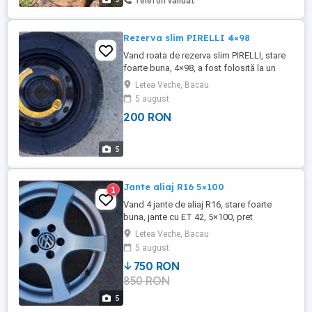
Telefon validat
Rezerva slim PIRELLI 4×98
Vand roata de rezerva slim PIRELLI, stare
foarte buna, 4×98, a fost folosită la un
Ficat Punto
Letea Veche, Bacau
5 august
200 RON
5
Jante aliaj R16 5×100
1
Vand 4 jante de aliaj R16, stare foarte
buna, jante cu ET 42, 5×100, pret
negociabil.
Letea Veche, Bacau
5 august
750 RON
850 RON
5