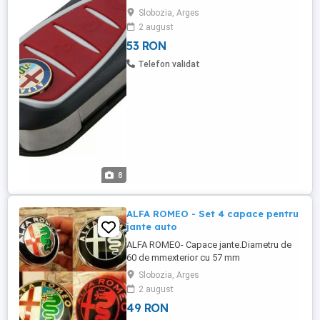
calitate.Carcasa este cauciucata din
Slobozia, Arges
plastic moale .Usor de instalat ,pur si
2 august
simplu scoateti modulul de pe vechea
53 RON
carcasa si il asezati in noua
carcasa.Pachetul contine carcasa cu 3
Telefon validat
butoane,lamela,baterie litium si emblema
auto ALFA ...
8
ALFA ROMEO - Set 4 capace pentru
jante auto
ALFA ROMEO- Capace jante.Diametru de
60 de mmexterior cu 57 mm
interior.Materiale de calitate
Slobozia, Arges
ABS+Aluminiu.Pachetul contine 4
2 august
piese.Transport in toata tara prin
49 RON
Prioripost curier. Pentru orice detaliu, va