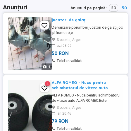
Anunțuri
20
50
Anunțuri pe pagină:
jucatori de galați
De vanzare porumbei jucatori de galați joc
și frumusețe
Slobozia, Arges
azi 08:05
50 RON
Telefon validat
4
ALFA ROMEO - Nuca pentru
4
schimbatorul de viteze auto
ALFA ROMEO - Nuca pentru schimbatorul
de viteze auto ALFA ROMEO.Este
compatibila cu 159,BRERA,SPIDER,Altele
Slobozia, Arges
cu 5 sau 6 viteze. Produsul este nou ,
ieri 20:46
fabricat din materiale de buna calitate.
79 RON
Culoare disponibila pe negru cu
argintiu.Transportul se face prin Prioripost
Telefon validat