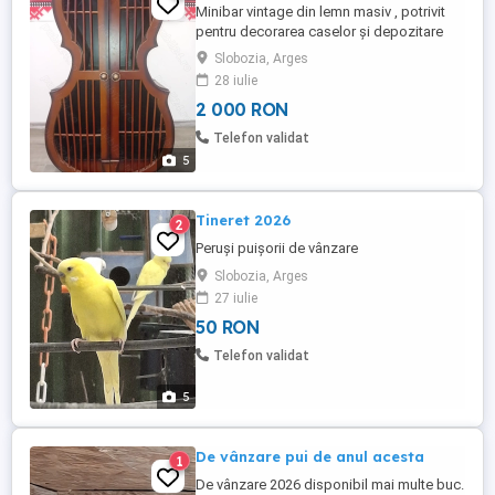
Minibar vintage din lemn masiv , potrivit
pentru decorarea caselor și depozitare
sticle de diferite marimi
Slobozia, Arges
28 iulie
2 000 RON
Telefon validat
5
Tineret 2026
2
Peruși puișorii de vânzare
Slobozia, Arges
27 iulie
50 RON
Telefon validat
5
De vânzare pui de anul acesta
1
De vânzare 2026 disponibil mai multe buc.