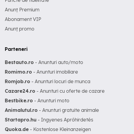
Puncte de fidelitate
Anunț Premium
Abonament VIP
Anunț promo
Parteneri
Bestauto.ro
- Anunturi auto/moto
Romimo.ro
- Anunturi imobiliare
Romjob.ro
- Anunturi locuri de munca
Cazare24.ro
- Anunturi cu oferte de cazare
Bestbike.ro
- Anunturi moto
Animalutul.ro
- Anunturi gratuite animale
Startapro.hu
- Ingyenes Apróhirdetés
Quoka.de
- Kostenlose Kleinanzeigen