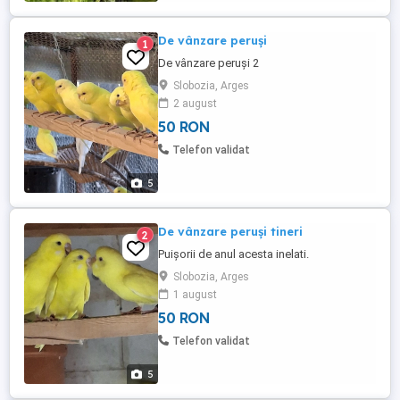
De vânzare peruși
1
De vânzare peruși 2
Slobozia, Arges
2 august
50 RON
Telefon validat
5
De vânzare peruși tineri
2
Puișorii de anul acesta inelati.
Slobozia, Arges
1 august
50 RON
Telefon validat
5