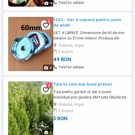
stau la dispozitie prin mesageria privata .
Telefon validat
9
Vizionati si celalalte anunturi ale mele
pentru mai ...
FIAT - Set 4 capace pentru jante
2
de aliah
SET 4 CAPACE -Dimensiune de 60 de mm
exterior cu 57 mm interior. Produse din
materiale de buna calitate ABS Plastic+
Slobozia, Arges
aluminiu.Sunt compatibile cu
2 august
Fiat,ALTELE.Transport in toata tara prin
49 RON
Prioripost curier.Pretul nu include
transportul. Pentru orice detaliu, va stau la
Telefon validat
4
dispozitie prin mesageria privata.O ...
Tuia la cele mai bune preturi
3
Tuia pentru garduri vii dar si puse
individual prin gradina AM toate felurile de
tuia trebuie doar sa comandati si livrez in
Slobozia, Arges
toata tara
2 august
3 RON
5