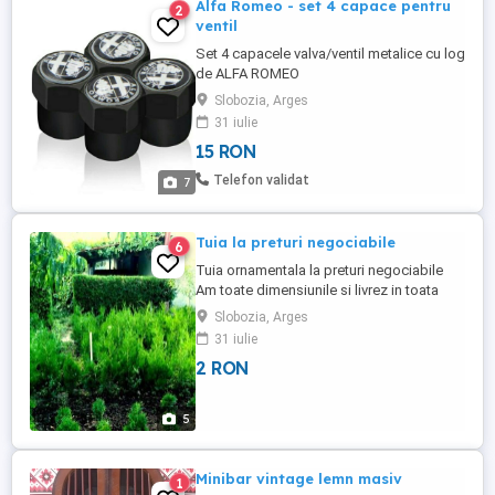
Alfa Romeo - set 4 capace pentru
2
ventil
Set 4 capacele valva/ventil metalice cu logo-ul
de ALFA ROMEO
(BMW,M,Mini,Audi,Mazda,Vw,Saab,Alpina)sunt
Slobozia, Arges
fabricate din otel inoxidabil cu garnitura la
31 iulie
interior. Culori Disponibile: negru/argintiu Pretul
15 RON
este pentru un set de 4 buc (argitii sau negre)
Telefon validat
7
Tuia la preturi negociabile
6
Tuia ornamentala la preturi negociabile
Am toate dimensiunile si livrez in toata
tara Am mai multe feluri de tuia trebuie
Slobozia, Arges
doar sa sunati
31 iulie
2 RON
5
Minibar vintage lemn masiv
1