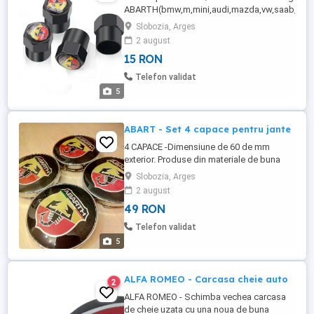
ABARTH(bmw,m,mini,audi,mazda,vw,saab,alpi
fabricate din otel inoxidabil cu garnitura la interi
Slobozia, Arges
culori disponibile: negru/argintiu pretul este pe
2 august
set de 4 buc (argitii sau negre)
15 RON
Telefon validat
5
ABART - Set 4 capace pentru jante
4 CAPACE -Dimensiune de 60 de mm
exterior. Produse din materiale de buna
calitate ABS Plastic+ aluminiu.Sunt
Slobozia, Arges
compatibile cu 124 125 125 500 695
2 august
OT2000 Coupe.Transport in toata tara prin
49 RON
Prioripost curier.Pretul nu include
transportul. Pentru orice detaliu, va stau la
Telefon validat
dispozitie prin mesageria privata.O ...
5
ALFA ROMEO - Carcasa cheie auto
2
ALFA ROMEO - Schimba vechea carcasa
de cheie uzata cu una noua de buna