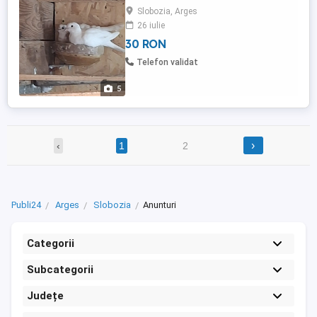
Slobozia, Arges
26 iulie
30 RON
Telefon validat
5
›
‹
1
2
Publi24
Arges
Slobozia
Anunturi
Categorii
Subcategorii
Județe