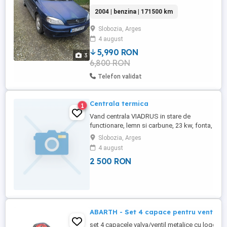
2004 | benzina | 171500 km
Slobozia, Arges
4 august
5,990 RON
3
6,800 RON
Telefon validat
Centrala termica
1
Vand centrala VIADRUS in stare de
functionare, lemn si carbune, 23 kw, fonta,
cu vas de expansiune si pompa (noua).
Slobozia, Arges
Comnuna Slobozia, judetul Arges. Pret
4 august
negociabil.
2 500 RON
ABARTH - Set 4 capace pentru ventil
set 4 capacele valva/ventil metalice cu logo-ul 