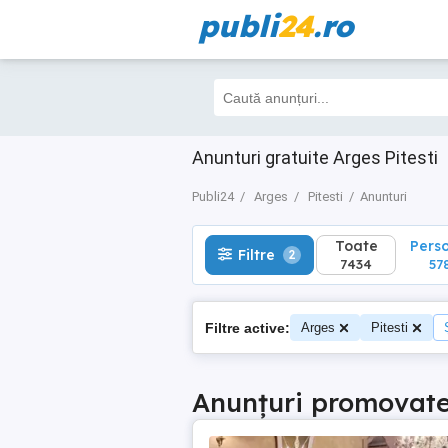
publi
24
.ro
Toate
Perso
Filtre
2
7434
5788
Anunturi gratuite Arges Pitesti
Publi24
Arges
Pitesti
Anunturi
Toate
Pers
Filtre
2
7434
57
Filtre active:
Arges
Pitesti
Anunțuri promovat