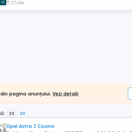
11
27 iulie
 din pagina anunțului.
Vezi detalii
nă:
20
50
Opel Astra J Cosmo