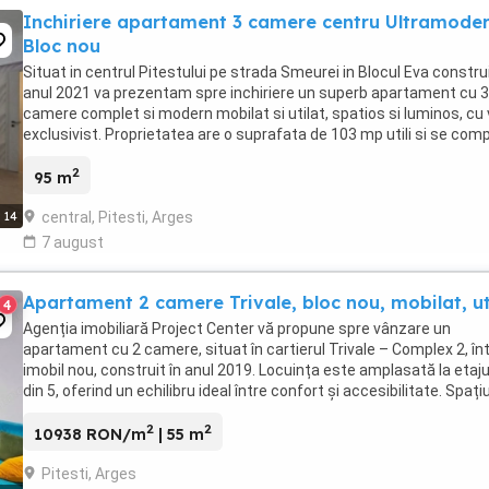
Inchiriere apartament 3 camere centru Ultramode
Bloc nou
Situat in centrul Pitestului pe strada Smeurei in Blocul Eva construi
anul 2021 va prezentam spre inchiriere un superb apartament cu 3
camere complet si modern mobilat si utilat, spatios si luminos, cu 
exclusivist. Proprietatea are o suprafata de 103 mp utili si se co
din living generos, ...
2
95 m
central, Pitesti, Arges
14
7 august
Apartament 2 camere Trivale, bloc nou, mobilat, ut
4
Agenția imobiliară Project Center vă propune spre vânzare un
apartament cu 2 camere, situat în cartierul Trivale – Complex 2, în
imobil nou, construit în anul 2019. Locuința este amplasată la etaju
din 5, oferind un echilibru ideal între confort și accesibilitate. Spațiu
este bine compartimentat, ...
2
2
10938 RON/m
| 55 m
Pitesti, Arges