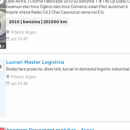
Opel Astra J Cosmo Fabricație 2010 02 Benzina 1.4l 140 Cp Dublu 
Geamuri electrice Oglinzi electrice Comenzi volan Pilot automat 6
trepte viteza Radio Cd 2 Chei Cauciucuri iarna noi Etc.
2010 | benzina | 231000 km
Pitesti, Arges
azi 16:43
5
Lucrari Master Logistica
Redactare proiecte, disertatii, lucrari in domeniul logistic industrial.
Pitesti, Arges
azi 16:38
Angajam Proiectant mobilier - Arges