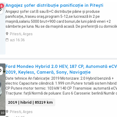
Angajez șofer distribuție panificație in Pitești
6
Angajez șofer cat.B sau B+C distribuție pâine și produse
panificație,,traseu oraș,program 5-12,se lucrează în 2 pe
mașină,salariu 5000 brut+900 card bonuri,de luni până vineri +2
sâmbete pe luna. Nu se da mașină acasă. De preferință cu domicili
Pitești.
Pitesti, Arges
azi 16:36
Ford Mondeo Hybrid 2.0 HEV, 187 CP, Automată eCV
2019, Keyless, Cameră, Sony, Navigație
Date tehnice An fabricație: 2019 Motorizare: 2.0 Hybrid benzină +
electric Capacitate cilindrică: 1.999 cm Putere totală sistem hibrid
CP Putere motor termic: 103 kW 140 CP Transmisie: automată eC
Tracțiune: față Normă de poluare: Euro 6 Caroserie: berlină Număr 
locuri: 5 Culoare: alb Kilometraj: ...
2019 | hibrid | 85219 km
Pitesti, Arges
10