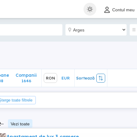
ane
Companii
RON
EUR
Sortează
Contul meu
1646
oane
Companii
RON
EUR
Sortează
88
1646
Șterge toate filtrele
e
–
Vezi toate
Apartament de lux 3 camere