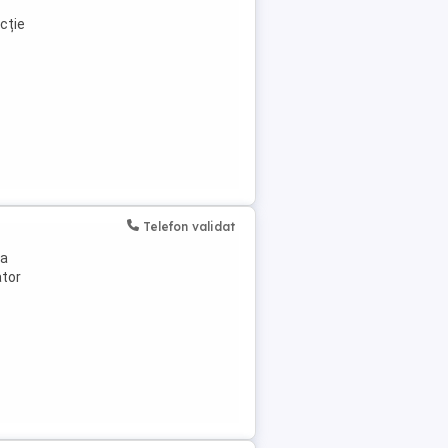
cție
Telefon validat
 a
ator