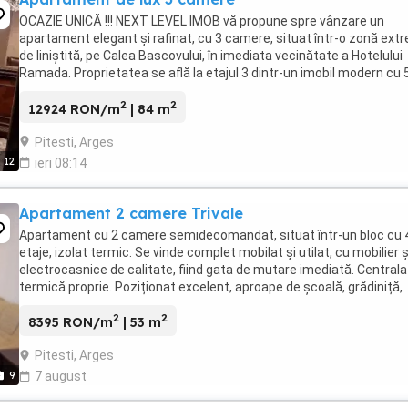
OCAZIE UNICĂ !!! NEXT LEVEL IMOB vă propune spre vânzare un
apartament elegant și rafinat, cu 3 camere, situat într-o zonă ext
de liniștită, pe Calea Bascovului, în imediata vecinătate a Hotelului
Ramada. Proprietatea se află la etajul 3 dintr-un imobil modern cu 
niveluri, construit în anul 2017, ...
2
2
12924 RON/m
| 84 m
Pitesti, Arges
12
ieri 08:14
Apartament 2 camere Trivale
Apartament cu 2 camere semidecomandat, situat într-un bloc cu 
etaje, izolat termic. Se vinde complet mobilat și utilat, cu mobilier ș
electrocasnice de calitate, fiind gata de mutare imediată. Centrala
termică proprie. Poziționat excelent, aproape de școală, grădiniță,
piață și magazine. Ideal pentru ...
2
2
8395 RON/m
| 53 m
Pitesti, Arges
9
7 august