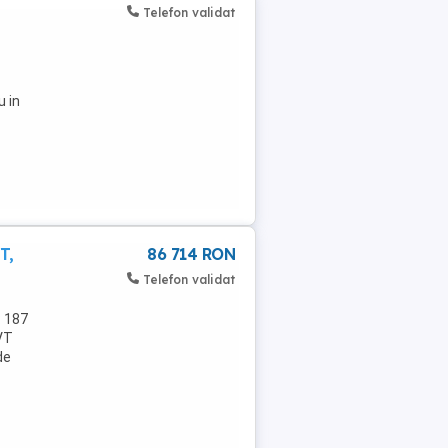
Telefon validat
u in
T,
86 714 RON
Telefon validat
: 187
VT
de