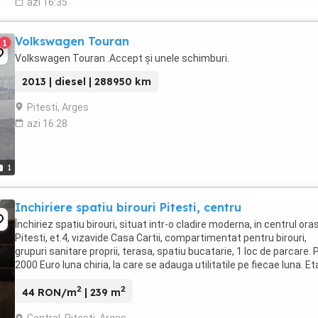
azi 16:35
Volkswagen Touran
1
Volkswagen Touran .Accept și unele schimburi.
2013 | diesel | 288950 km
Pitesti, Arges
azi 16:28
1
Inchiriere spatiu birouri Pitesti, centru
Închiriez spatiu birouri, situat intr-o cladire moderna, in centrul ora
Pitesti, et.4, vizavide Casa Cartii, compartimentat pentru birouri,
grupuri sanitare proprii, terasa, spatiu bucatarie, 1 loc de parcare. 
2000 Euro luna chiria, la care se adauga utilitatile pe fiecae luna. Et
are ...
2
2
44 RON/m
| 239 m