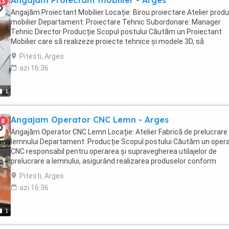
13
Angajăm Proiectant Mobilier Locație: Birou proiectare Atelier produ
mobilier Departament: Proiectare Tehnic Subordonare: Manager
Tehnic Director Producție Scopul postului Căutăm un Proiectant
Mobilier care să realizeze proiecte tehnice și modele 3D, să
pregătească documentația necesară ...
Pitesti, Arges
azi 16:36
1
Angajam Operator CNC Lemn - Arges
8
Angajăm Operator CNC Lemn Locație: Atelier Fabrică de prelucrare
lemnului Departament: Producție Scopul postului Căutăm un oper
CNC responsabil pentru operarea și supravegherea utilajelor de
prelucrare a lemnului, asigurând realizarea produselor conform
cerințelor tehnice și standardelor ...
Pitesti, Arges
azi 16:36
1