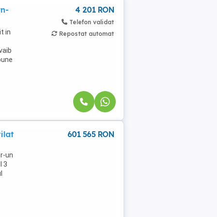
rn-
4 201 RON
Telefon validat
t in
Repostat automat
vaib
mpune
ilat
601 565 RON
tr-un
l 3
l